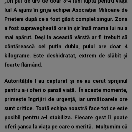
„Un pui de urs de doar 3-4 luni luptă pentru viața
lui! A ajuns în grija echipei Asociației Milioane de
Prieteni după ce a fost găsit complet singur. Zona
a fost supravegheată ore în șir însă mama lui nu a
mai apărut. Deși la această vârstă ar fi trebuit să
cântărească cel putin dublu, puiul are doar 4
kilograme. Este deshidratat, extrem de slăbit și
foarte flămând.
Autoritățile l-au capturat și ne-au cerut sprijinul
pentru a-i oferi o șansă viață.
În aceste momente,
primește îngrijiri de urgență, iar următoarele ore
sunt critice. Toată echipa noastră face tot ce este
posibil pentru a-l stabiliza. Fiecare gest îi poate
oferi șansa la viața pe care o merită.
Mulțumim că