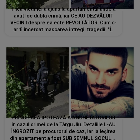
Fiica victimei a ajuns la apartamentul unde a
avut loc dubla crimă, iar CE AU DEZVĂLUIT
VECINII despre ea este REVOLTĂTOR. Cum s-
ar fi încercat mascarea întregii tragedii: "În
fața mea gura! Mincinoșilor! Voi i-ați dat..."
PRINCIPALA IPOTEAZĂ A ANCHETATORILOR
în cazul crimei de la Târgu Jiu. Detaliile L-AU
ÎNGROZIT pe procurorul de caz, iar la ieșirea
din apartament a fost SUB SEMNUL ȘOCULUI: