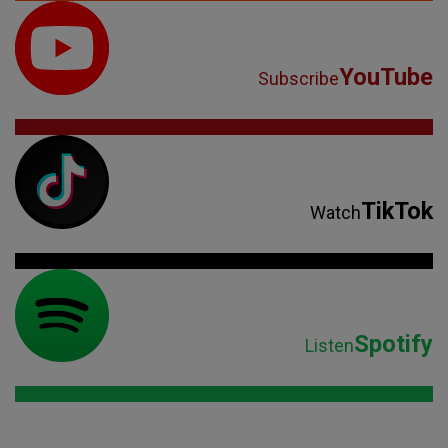
YouTube
Subscribe
TikTok
Watch
Spotify
Listen