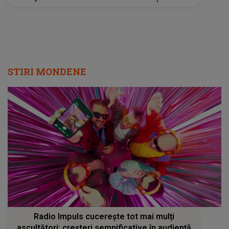
"Nu am mai întâlnit așa ceva. Își crease un..."
STIRI MONDENE
Radio Impuls cucerește tot mai mulți
ascultători: creșteri semnificative în audiență