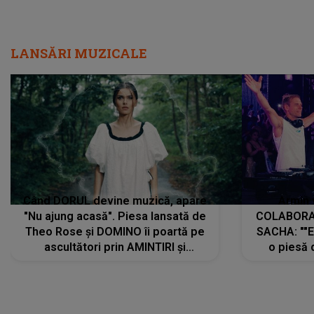
LANSĂRI MUZICALE
Când DORUL devine muzică, apare
Armin 
"Nu ajung acasă". Piesa lansată de
COLABORAR
Theo Rose și DOMINO îi poartă pe
SACHA: ""E
ascultători prin AMINTIRI și
o piesă 
REGĂSIRI, iar drumul emoțiilor
imediat pre
trece prin sufletul publicului:
cu mine șt
"Pentru toți cei care au plecat
păstrăm do
departe ca să le fie mai bine"