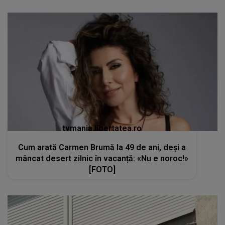
tvmania.libertatea.ro
Cum arată Carmen Brumă la 49 de ani, deși a
mâncat desert zilnic în vacanță: «Nu e noroc!»
[FOTO]