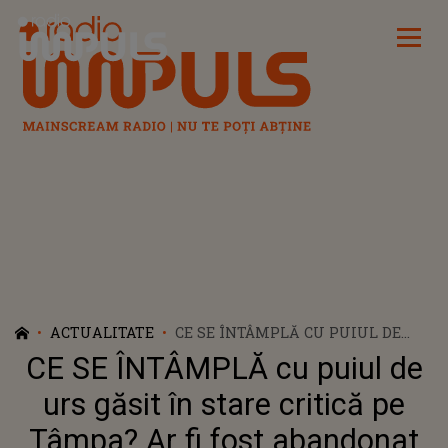
Radio Impuls
ACTUALITATE
CE SE ÎNTÂMPLĂ CU PUIUL DE
URS GĂSIT ÎN STARE CRITICĂ PE
CE SE ÎNTÂMPLĂ cu puiul de
TÂMPA? AR FI FOST ABANDONAT
DE MAMĂ CU MULT TIMP ÎN
urs găsit în stare critică pe
URMĂ: „ESTE DESHIDRATAT,
Tâmpa? Ar fi fost abandonat
EXTREM DE SLĂBIT ȘI FOARTE