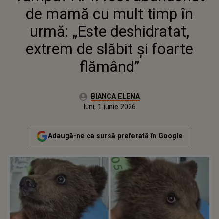
FLĂMÂND”
de mamă cu mult timp în
urmă: „Este deshidratat,
extrem de slăbit și foarte
flămând”
Autor:
BIANCA ELENA
Publicat:
luni, 1 iunie 2026
Adaugă-ne ca sursă preferată în Google