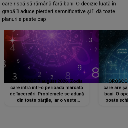
acum! În fața Alexandrei, concurentul din Casa Iu
 în
face o MĂRTURISIRE NEAȘTEPTATĂ despre 
ate
sa: "I-am spus și ei în față, eu nu te iubesc pent
că..."
HOROSCOP 7 august 2026. Zodia
HOROSCOP 
care intră într-o perioadă marcată
care are șa
de încercări. Problemele se adună
bani. O opo
din toate părțile, iar o veste
poate schi
neașteptată îi dă planurile peste
la
cap