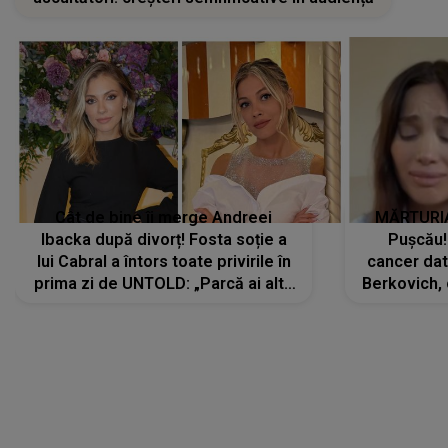
Cât de bine îi merge Andreei
MĂRTURIA
Ibacka după divorț! Fosta soție a
Pușcău!
lui Cabral a întors toate privirile în
cancer dato
prima zi de UNTOLD: „Parcă ai altă
Berkovich, 
strălucire, emani putere,
accident ru
încredere, siguranță...”
Dacă nu 