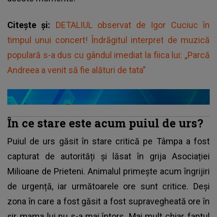
Citește și:
DETALIUL observat de Igor Cuciuc în
timpul unui concert! Îndrăgitul interpret de muzică
populară s-a dus cu gândul imediat la fiica lui: „Parcă
Andreea a venit să fie alături de tata”
În ce stare este acum puiul de urs?
Puiul de urs găsit în stare critică pe Tâmpa a fost
capturat de autorități și lăsat în grija Asociației
Milioane de Prieteni. Animalul primește acum îngrijiri
de urgență, iar următoarele ore sunt critice. Deși
zona în care a fost găsit a fost supravegheată ore în
șir, mama lui nu s-a mai întors. Mai mult chiar, faptul