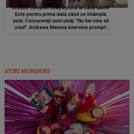
Situație complet neașteptată la Casa Iubirii!
Este pentru prima dată când se întâmplă
asta. Concurenţii sunt uluiţi: "Nu îmi vine să
cred". Andreea Mantea intervine prompt:
"Cadru mare, vă rog, dragi colegi"
STIRI MONDENE