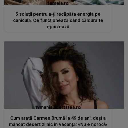
femeia.ro
5 soluții pentru a-ți recăpăta energia pe
caniculă. Ce funcționează când căldura te
epuizează
tvmania.libertatea.ro
Cum arată Carmen Brumă la 49 de ani, deși a
mâncat desert zilnic în vacanță: «Nu e noroc!»