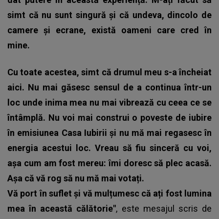
simt că nu sunt singură și că undeva, dincolo de
camere și ecrane, există oameni care cred în
mine.
Cu toate acestea, simt că drumul meu s-a încheiat
aici. Nu mai găsesc sensul de a continua într-un
loc unde inima mea nu mai vibrează cu ceea ce se
întâmplă. Nu voi mai construi o poveste de iubire
în emisiunea Casa Iubirii și nu mă mai regasesc în
energia acestui loc. Vreau să fiu sinceră cu voi,
așa cum am fost mereu: îmi doresc să plec acasă.
Așa că vă rog să nu mă mai votați.
Vă port în suflet și vă mulțumesc că ați fost lumina
mea în această călătorie"
, este mesajul scris de