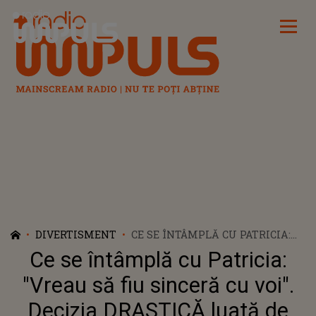
Radio Impuls
DIVERTISMENT
CE SE ÎNTÂMPLĂ CU PATRICIA:
"VREAU SĂ FIU SINCERĂ CU VOI".
Ce se întâmplă cu Patricia:
DECIZIA DRASTICĂ LUATĂ DE
CONCURENTA DIN CASA IUBIRII.
"Vreau să fiu sinceră cu voi".
TOATĂ LUMEA A RĂMAS ȘOCATĂ
Decizia DRASTICĂ luată de
CÂND A AUZIT CE VREA SĂ FACĂ: