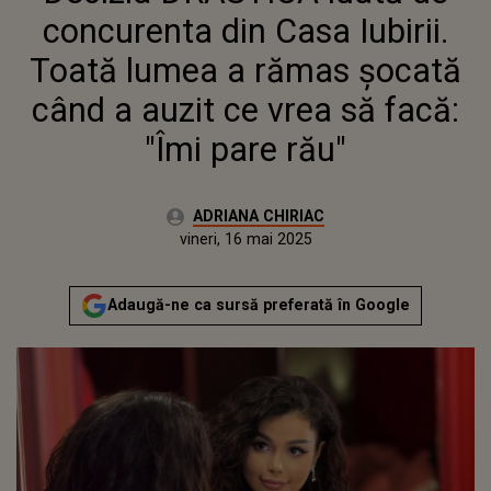
"ÎMI PARE RĂU"
concurenta din Casa Iubirii.
Toată lumea a rămas șocată
când a auzit ce vrea să facă:
"Îmi pare rău"
Autor:
ADRIANA CHIRIAC
Publicat:
vineri, 16 mai 2025
Actualizat:
vineri, 16 mai 2025
Adaugă-ne ca sursă preferată în Google