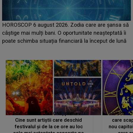
LINE-UP UNTOLD ONE, ziua 2. La ce oră urcă pe
ă
scena principală a festivalului Zara Larsson? Artista
suedeză a ajuns deja în România și s-a filmat din
camera de hotel
LINE-UP UNTOLD ONE, prima zi.
HOROSCOP 
Cine sunt artiștii care deschid
care scap
festivalul și de la ce ore au loc
nou capitol