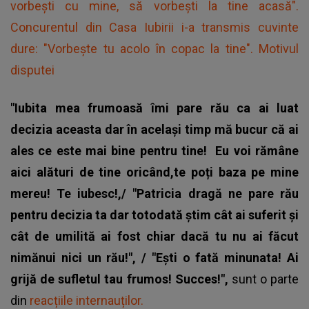
vorbești cu mine, să vorbești la tine acasă".
Concurentul din Casa Iubirii i-a transmis cuvinte
dure: "Vorbește tu acolo în copac la tine". Motivul
disputei
"Iubita mea frumoasă îmi pare rău ca ai luat
decizia aceasta dar în același timp mă bucur că ai
ales ce este mai bine pentru tine!
Eu voi rămâne
aici alături de tine oricând,te poți baza pe mine
mereu! Te iubesc!,/ "Patricia dragă ne pare rău
pentru decizia ta dar totodată știm cât ai suferit și
cât de umilită ai fost chiar dacă tu nu ai făcut
nimănui nici un rău!", / "Ești o fată minunata! Ai
grijă de sufletul tau frumos! Succes!",
sunt o parte
din
reacțiile internauților.