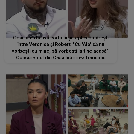
Ceartă ca la uşa cortului şi replici birjăreşti
între Veronica și Robert: "Cu 'Alo' să nu
vorbești cu mine, să vorbești la tine acasă".
Concurentul din Casa Iubirii i-a transmis
cuvinte dure: "Vorbește tu acolo în copac la
tine". Motivul disputei