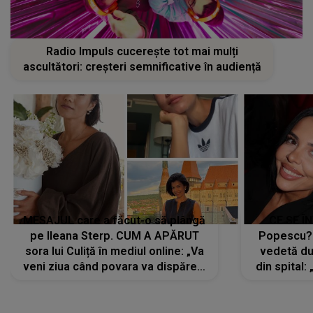
Radio Impuls cucerește tot mai mulți
ascultători: creșteri semnificative în audiență
MESAJUL care a făcut-o să plângă
CE SE Î
pe Ileana Sterp. CUM A APĂRUT
Popescu?
sora lui Culiță în mediul online: „Va
vedetă du
veni ziua când povara va dispărea,
din spital:
iar lacrimile...”