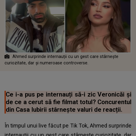
Ahmed surprinde internauții cu un gest care stârnește
curiozitate, dar și numeroase controverse.
Ce i-a pus pe internauți să-i zic Veronicăi și
de ce a cerut să fie filmat totul? Concurentul
din Casa Iubirii stârnește valuri de reacții.
În timpul unui live făcut pe Tik Tok, Ahmed surprinde
internauții cu un gest care stârnește curiozitate, dar