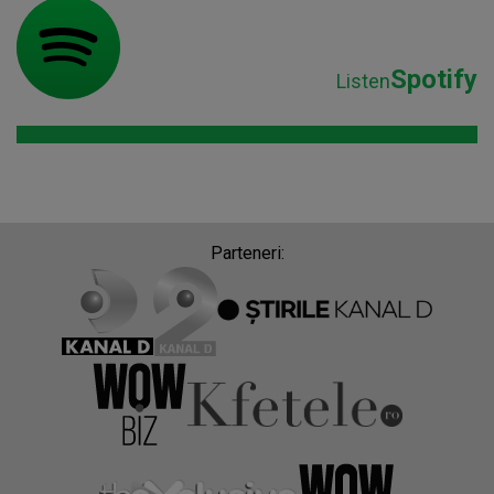
Spotify
Listen
Parteneri: