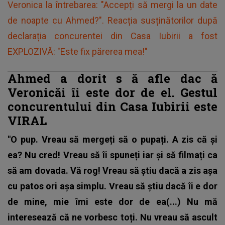
Veronica la întrebarea: "Accepți să mergi la un date
de noapte cu Ahmed?". Reacția susținătorilor după
declarația concurentei din Casa Iubirii a fost
EXPLOZIVĂ: "Este fix părerea mea!"
Ahmed a dorit s
ă
afle dac
ă
Veronicăi îi este dor de el. Gestul
concurentului din Casa Iubirii este
VIRAL
"O pup. Vreau să mergeți să o pupați. A zis că și
ea? Nu cred! Vreau să îi spuneți iar și să filmați ca
să am dovada. Vă rog! Vreau să știu dacă a zis așa
cu patos ori așa simplu. Vreau să știu dacă îi e dor
de mine, mie îmi este dor de ea(...) Nu mă
interesează că ne vorbesc toți. Nu vreau să ascult