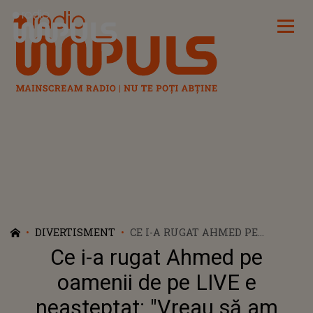
Radio Impuls
DIVERTISMENT
CE I-A RUGAT AHMED PE
OAMENII DE PE LIVE E
Ce i-a rugat Ahmed pe
NEAȘTEPTAT: "VREAU SĂ AM
DOVADA. VĂ ROG!". TOTUL ARE
oamenii de pe LIVE e
LEGĂTURĂ CU VERONICA. DE CE
neașteptat: "Vreau să am
A VRUT CONCURENTUL DIN