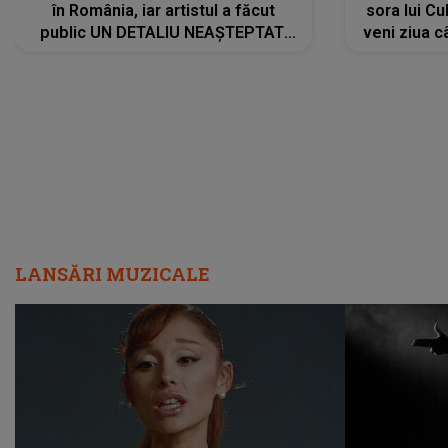
în România, iar artistul a făcut
sora lui Cu
public UN DETALIU NEAȘTEPTAT:
veni ziua c
"Nu știu ce să-i zic. Voi ce spuneți
? Să se..."
LANSĂRI MUZICALE