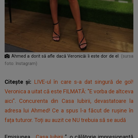
Ahmed a dorit s
ă
afle dac
ă
Veronicăi îi este dor de el
(sursa
foto: Instagram)
Citește și:
LIVE-ul în care s-a dat singură de gol!
Veronica a uitat că este FILMATĂ: "E vorba de altceva
aici". Concurenta din Casa Iubirii, devastatoare la
adresa lui Ahmed! Ce a spus l-a făcut de rușine în
fața tuturor. Toți au auzit ce NU trebuia să se audă
Emisiunea „
Casa Iubirii
”, o călătorie impresionantă