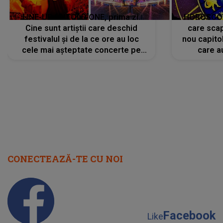
LINE-UP UNTOLD ONE, prima zi.
HOROSCOP 
Cine sunt artiștii care deschid
care scap
festivalul și de la ce ore au loc
nou capitol
cele mai așteptate concerte pe
care a
scena principală?
perioadă 
CONECTEAZĂ-TE CU NOI
Facebook
Like