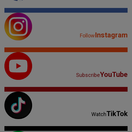
Instagram
Follow
YouTube
Subscribe
TikTok
Watch