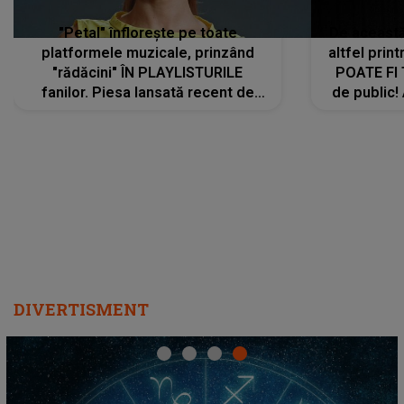
"Petal" înflorește pe toate
De această 
platformele muzicale, prinzând
altfel prin
"rădăcini" ÎN PLAYLISTURILE
POATE FI
fanilor. Piesa lansată recent de
de public!
Ariana Grande îi face pe
a lansat V
ascultători SĂ O ASCULTE PE
REPEAT
DIVERTISMENT