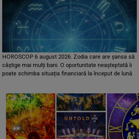
LINE-UP UNTOLD ONE, ziua 2. La ce oră urcă pe
să
scena principală a festivalului Zara Larsson? Artista
i
suedeză a ajuns deja în România și s-a filmat din
ă
camera de hotel