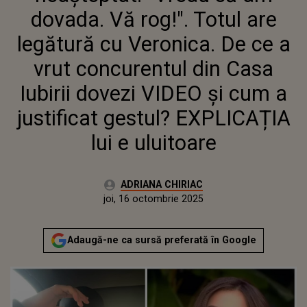
CASA IUBIRII DOVEZI VIDEO ȘI
dovada. Vă rog!". Totul are
CUM A JUSTIFICAT GESTUL?
EXPLICAȚIA LUI E ULUITOARE
legătură cu Veronica. De ce a
vrut concurentul din Casa
Iubirii dovezi VIDEO și cum a
justificat gestul? EXPLICAȚIA
lui e uluitoare
Autor:
ADRIANA CHIRIAC
Publicat:
joi, 16 octombrie 2025
Actualizat:
joi, 16 octombrie 2025
Adaugă-ne ca sursă preferată în Google