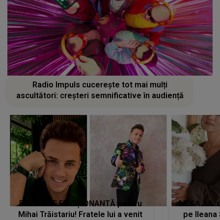
Radio Impuls cucerește tot mai mulți
ascultători: creșteri semnificative în audiență
REVEDERE EMOȚIONANTĂ pentru
MESAJUL ca
Mihai Trăistariu! Fratele lui a venit
pe Ilean