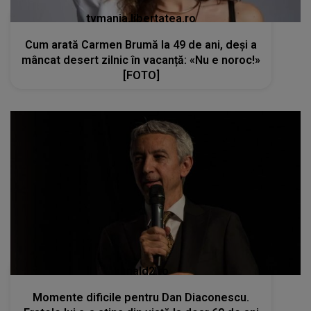
tvmania.libertatea.ro
Cum arată Carmen Brumă la 49 de ani, deși a
mâncat desert zilnic în vacanță: «Nu e noroc!»
[FOTO]
kanald2.ro
Momente dificile pentru Dan Diaconescu.