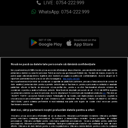
LIVE : 0754-222.999
WhatsApp: 0754-222.999
© 2019-2026 DOGAN MEDIA INTERNATIONAL SA, Toate
Nouă ne pasă ca datele tale personale să rămână confidențiale
drepturile rezervate.
Noi și partenerii noștri
589
stocăm și/sau accesăm informații pe dispozitivul dvs., precum identificatorii cookie unici pentru
prelucrarea datelor cu caracter personal. Puteți accepta sau gestiona preferințele dvs. făcând clic mai jos, respectiv vă
puteți opune utilizării unui interes legitim în orice moment pe pagina cu politica de confidențialitate. Aceste alegeri vor fi
raportate partenerilor noștri și nu vă vor afecta navigarea.
Mai multe detalii
Noi si partenerii nostri (retelele de socializare si agentiile de publicitate partenere, precum si furnizorii nostri de servicii de
date analitice) prelucram date pentru a permite website-ului sa functioneze, pentru a personaliza continutul si anunturile
publicitare afisate in functie de interesele si/sau profilul dvs., pentru a va oferi functionalitati aferente retelelor de
socializare si pentru a analiza traficul pe website. Beneficiati de drepturile prevazute de art. 15-22 din GDPR in legatura
cu prelucrarea datelor cu caracter personal. Aceste drepturi pot fi exercitate prin modalitatea indicata
aici
. Prin click pe
“ACCEPT TOATE”, acceptati folosirea tuturor Tehnologiilor de tip Cookie, care implica inclusiv acceptul dvs. cu privire la
stocarea/accesarea informatiilor de catre Vendor-ii cu care colaboram. Prin click pe “VREAU SA MODIFIC SETARILE
INDIVIDUAL” puteti schimba preferintele in mod individual, mai putin cele legate de cookie strict necesare pentru
functionarea website-ului.
Atât noi, cât și partenerii noștri prelucrăm datele pentru a oferi:
Stocarea și/sau accesarea informațiilor de pe un dispozitiv. Măsurarea performanței reclamelor. Utilizarea profilurilor
pentru selectarea conținutului personalizat. Dezvoltarea și îmbunătățirea serviciilor. Crearea profilurilor de conținut
personalizat. Utilizarea profilurilor pentru selectarea publicității personalizate. Crearea profilurilor pentru publicitate
personalizată. Măsurarea performanței conținutului. Înțelegerea publicului prin statistici sau combinații de date din surse
diferite. Utilizarea de date limitate pentru a selecta publicitatea. Utilizarea datelor limitate pentru a selecta conținutul.