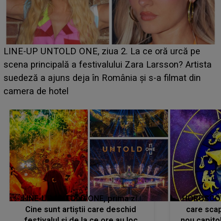
Ce a dezvăluit noua concurentă din "Casa Iubirii" l-a
luat prin surprindere pe Emanuel. CINE ESTE
BĂIATUL VIZAT de Alexandra?! Aflându-se în fața
faptului împlinit, A RECUNOSCUT IMEDIAT: "Am
avut..."
LINE-UP UNTOLD ONE, prima zi.
HOROSCOP 
Cine sunt artiștii care deschid
care scap
festivalul și de la ce ore au loc
nou capitol