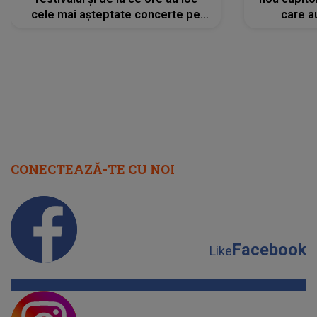
cele mai așteptate concerte pe
care a
scena principală?
perioadă 
CONECTEAZĂ-TE CU NOI
Facebook
Like