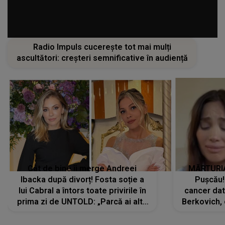
Radio Impuls cucerește tot mai mulți
ascultători: creșteri semnificative în audiență
Cât de bine îi merge Andreei
MĂRTURIA
Ibacka după divorț! Fosta soție a
Pușcău!
lui Cabral a întors toate privirile în
cancer dato
prima zi de UNTOLD: „Parcă ai altă
Berkovich, 
strălucire, emani putere,
accident ru
încredere, siguranță...”
Dacă nu 