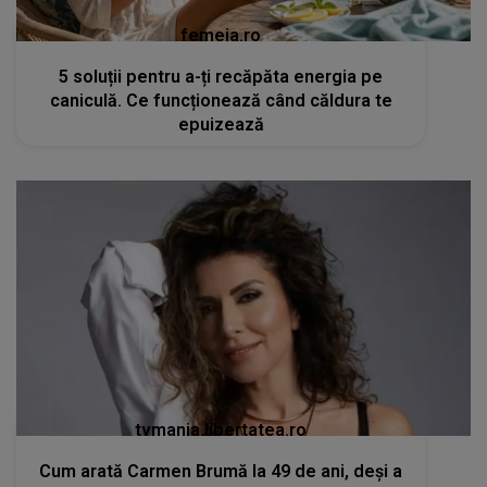
femeia.ro
5 soluții pentru a-ți recăpăta energia pe
caniculă. Ce funcționează când căldura te
epuizează
tvmania.libertatea.ro
Cum arată Carmen Brumă la 49 de ani, deși a