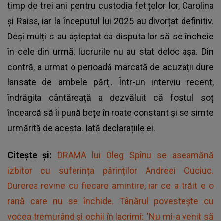
timp de trei ani pentru custodia fetițelor lor, Carolina
și Raisa, iar la începutul lui 2025 au divorțat definitiv.
Deși mulți s-au așteptat ca disputa lor să se încheie
în cele din urmă, lucrurile nu au stat deloc așa. Din
contră, a urmat o perioadă marcată de acuzații dure
lansate de ambele părți. Într-un interviu recent,
îndrăgita cântăreață a dezvăluit că fostul soț
încearcă să îi pună bețe în roate constant și se simte
urmărită de acesta. Iată declarațiile ei.
Citește și:
DRAMA lui Oleg Spînu se aseamănă
izbitor cu suferința părinților Andreei Cuciuc.
Durerea revine cu fiecare amintire, iar ce a trăit e o
rană care nu se închide. Tânărul povestește cu
vocea tremurând și ochii în lacrimi: "Nu mi-a venit să