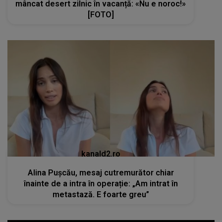
mâncat desert zilnic în vacanță: «Nu e noroc!»
[FOTO]
kanald2.ro
Alina Pușcău, mesaj cutremurător chiar
înainte de a intra în operație: „Am intrat în
metastază. E foarte greu”