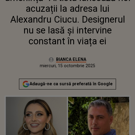
LASĂ ȘI INTERVINE CONSTANT
acuzații la adresa lui
ÎN VIAȚA EI
Alexandru Ciucu. Designerul
nu se lasă și intervine
constant în viața ei
Autor:
BIANCA ELENA
Publicat:
miercuri, 15 octombrie 2025
Actualizat:
miercuri, 15 octombrie 2025
Adaugă-ne ca sursă preferată în Google