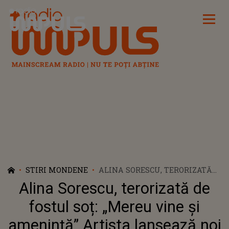
Radio Impuls
STIRI MONDENE
ALINA SORESCU, TERORIZATĂ
DE FOSTUL SOȚ: „MEREU VINE
Alina Sorescu, terorizată de
ȘI AMENINȚĂ” ARTISTA
LANSEAZĂ NOI ACUZAȚII LA
fostul soț: „Mereu vine și
ADRESA LUI ALEXANDRU
amenință” Artista lansează noi
CIUCU. DESIGNERUL NU SE