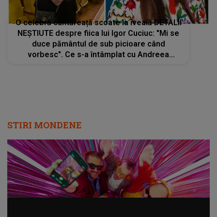
O celebră cântăreață scoate la iveală DETALII
NEȘTIUTE despre fiica lui Igor Cuciuc: "Mi se
duce pământul de sub picioare când
vorbesc". Ce s-a întâmplat cu Andreea
Cuciuc cu o seară înainte să moară? Nimeni
nu bănuia ce urma
STIRI MONDENE