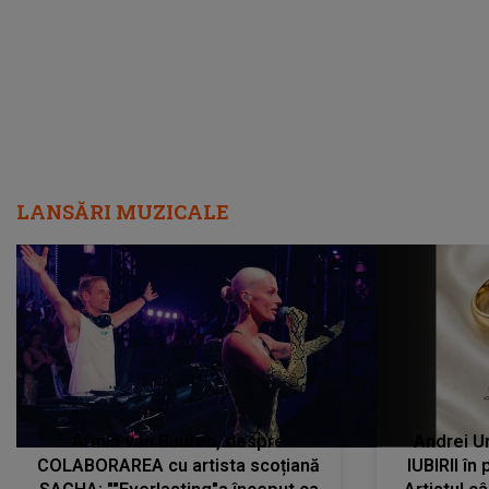
LANSĂRI MUZICALE
Armin van Buuren, despre
Andrei U
COLABORAREA cu artista scoțiană
IUBIRII în