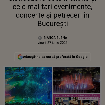
cele mai tari evenimente,
concerte și petreceri în
București
Autor:
BIANCA ELENA
Publicat:
vineri, 27 iunie 2025
Actualizat:
vineri, 27 iunie 2025
Adaugă-ne ca sursă preferată în Google