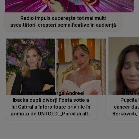
Radio Impuls cucerește tot mai mulți
ascultători: creșteri semnificative în audiență
Cât de bine îi merge Andreei
MĂRTURIA
Ibacka după divorț! Fosta soție a
Pușcău!
lui Cabral a întors toate privirile în
cancer dato
prima zi de UNTOLD: „Parcă ai altă
Berkovich, 
strălucire, emani putere,
accident ru
încredere, siguranță...”
Dacă nu 