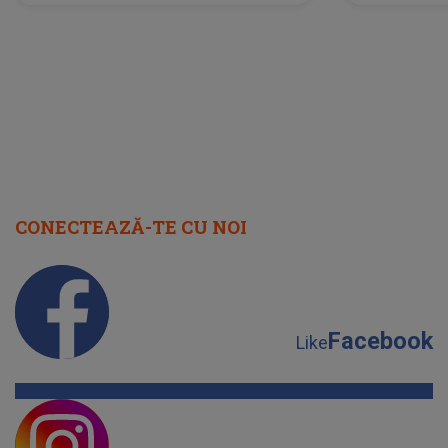
neașteptată îi dă planurile peste
la
cap
CONECTEAZĂ-TE CU NOI
Facebook
Like