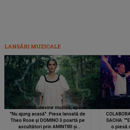
LANSĂRI MUZICALE
Când DORUL devine muzică, apare
Armin 
"Nu ajung acasă". Piesa lansată de
COLABORAR
Theo Rose și DOMINO îi poartă pe
SACHA: ""E
ascultători prin AMINTIRI și
o piesă 