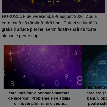
Emanuel a ținut ACEST DETALIU ASCUNS până
acum! În fața Alexandrei, concurentul din Casa Iubirii
face o MĂRTURISIRE NEAȘTEPTATĂ despre mama
sa: "I-am spus și ei în față, eu nu te iubesc pentru
că..."
HOROSCOP 7 august 2026. Zodia
HOROSCOP 
care intră într-o perioadă marcată
care are șa
de încercări. Problemele se adună
bani. O opo
din toate părțile, iar o veste
poate schi