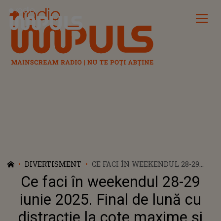
Radio Impuls
DIVERTISMENT
CE FACI ÎN WEEKENDUL 28-29
IUNIE 2025. FINAL DE LUNĂ CU
Ce faci în weekendul 28-29
DISTRACȚIE LA COTE MAXIME ȘI
CELE MAI TARI EVENIMENTE,
iunie 2025. Final de lună cu
CONCERTE ȘI PETRECERI ÎN
distracție la cote maxime și
BUCUREȘTI