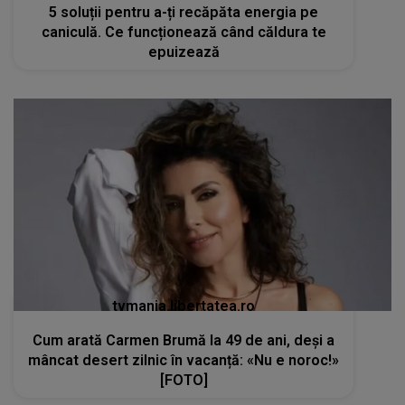
5 soluții pentru a-ți recăpăta energia pe
caniculă. Ce funcționează când căldura te
epuizează
tvmania.libertatea.ro
Cum arată Carmen Brumă la 49 de ani, deși a
mâncat desert zilnic în vacanță: «Nu e noroc!»
[FOTO]