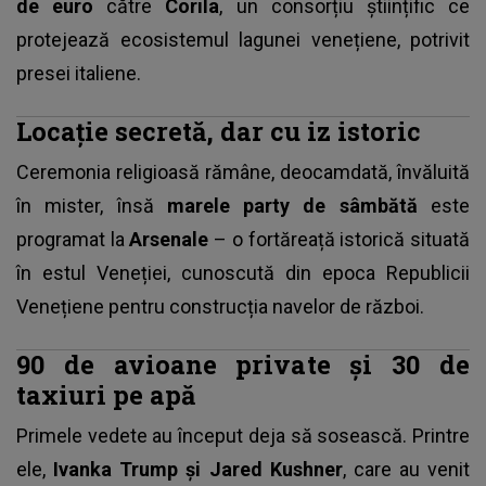
de euro
către
Corila
, un consorțiu științific ce
protejează ecosistemul lagunei venețiene, potrivit
presei italiene.
Locație secretă, dar cu iz istoric
Ceremonia religioasă rămâne, deocamdată, învăluită
în mister, însă
marele party de sâmbătă
este
programat la
Arsenale
– o fortăreață istorică situată
în estul Veneției, cunoscută din epoca Republicii
Venețiene pentru construcția navelor de război.
90 de avioane private și 30 de
taxiuri pe apă
Primele vedete au început deja să sosească. Printre
ele,
Ivanka Trump și Jared Kushner
, care au venit