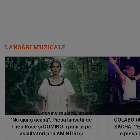
LANSĂRI MUZICALE
Când DORUL devine muzică, apare
Armin 
"Nu ajung acasă". Piesa lansată de
COLABORAR
Theo Rose și DOMINO îi poartă pe
SACHA: ""E
ascultători prin AMINTIRI și
o piesă 