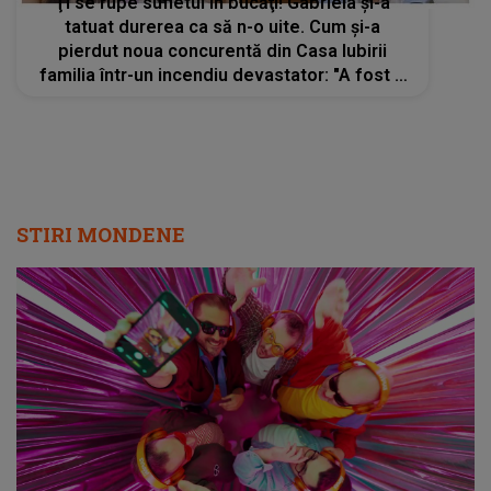
Ţi se rupe sufletul în bucăţi! Gabriela și-a
tatuat durerea ca să n-o uite. Cum și-a
pierdut noua concurentă din Casa Iubirii
familia într-un incendiu devastator: "A fost o
perioadă foarte grea". Lia, profund marcată
de povestea colegei sale
STIRI MONDENE