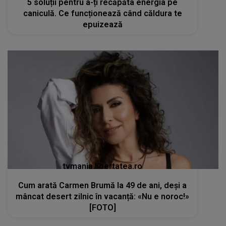
5 soluții pentru a-ți recăpăta energia pe
caniculă. Ce funcționează când căldura te
epuizează
tvmania.libertatea.ro
Cum arată Carmen Brumă la 49 de ani, deși a
mâncat desert zilnic în vacanță: «Nu e noroc!»
[FOTO]