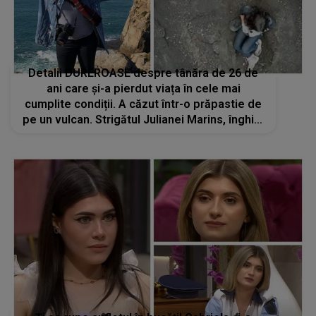
Detalii DUREROASE despre tânăra de 26 de
ani care și-a pierdut viața în cele mai
cumplite condiții. A căzut într-o prăpastie de
pe un vulcan. Strigătul Julianei Marins, înghițit
de adâncimea craterului