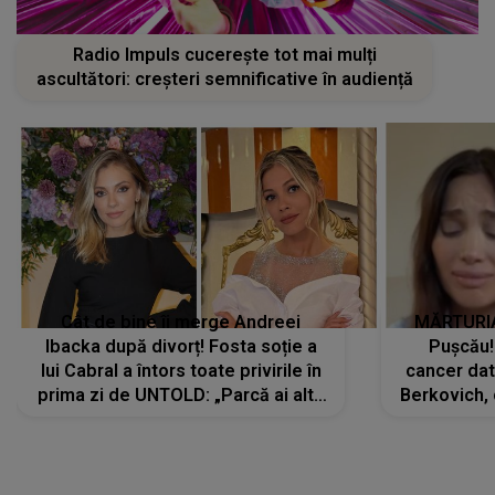
Radio Impuls cucerește tot mai mulți
ascultători: creșteri semnificative în audiență
Cât de bine îi merge Andreei
MĂRTURIA
Ibacka după divorț! Fosta soție a
Pușcău!
lui Cabral a întors toate privirile în
cancer dato
prima zi de UNTOLD: „Parcă ai altă
Berkovich, 
strălucire, emani putere,
accident ru
încredere, siguranță...”
Dacă nu 