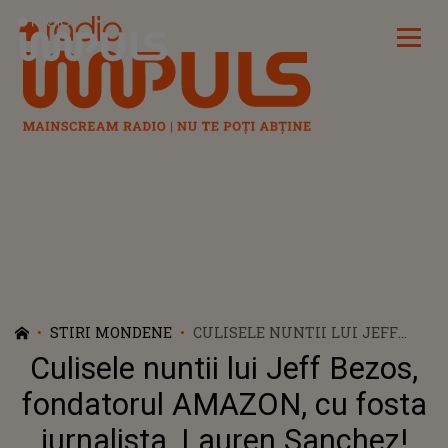
Radio Impuls
STIRI MONDENE
CULISELE NUNTII LUI JEFF
BEZOS, FONDATORUL AMAZON,
Culisele nuntii lui Jeff Bezos,
CU FOSTA JURNALISTA,
LAUREN SANCHEZ! CAT COSTA
fondatorul AMAZON, cu fosta
INTREGUL EVENIMENT CARE SE
jurnalista, Lauren Sanchez!
DESFASOARA IN ACEST