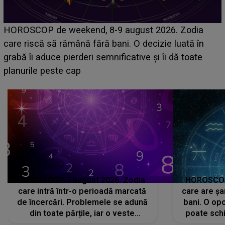
Emanuel a ținut ACEST DETALIU ASCUNS până
acum! În fața Alexandrei, concurentul din Casa Iubirii
face o MĂRTURISIRE NEAȘTEPTATĂ despre mama
sa: "I-am spus și ei în față, eu nu te iubesc pentru
că..."
HOROSCOP 7 august 2026. Zodia
HOROSCOP 
care intră într-o perioadă marcată
care are șa
de încercări. Problemele se adună
bani. O opo
din toate părțile, iar o veste
poate schi
neașteptată îi dă planurile peste
la