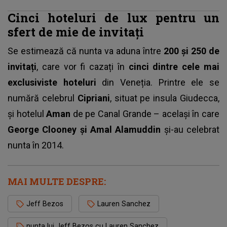
Cinci hoteluri de lux pentru un
sfert de mie de invitați
Se estimează că nunta va aduna între
200 și 250 de
invitați
, care vor fi cazați în
cinci dintre cele mai
exclusiviste hoteluri
din Veneția. Printre ele se
numără celebrul
Cipriani
, situat pe insula Giudecca,
și hotelul
Aman
de pe Canal Grande – același în care
George Clooney și Amal Alamuddin
și-au celebrat
nunta în 2014.
MAI MULTE DESPRE:
Jeff Bezos
Lauren Sanchez
nunta lui Jeff Bezos cu Lauren Sanchez