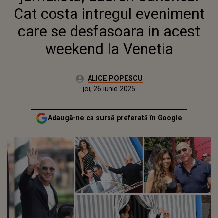
WEEKEND LA VENETIA
Cat costa intregul eveniment
care se desfasoara in acest
weekend la Venetia
Autor:
ALICE POPESCU
Publicat:
joi, 26 iunie 2025
Actualizat:
joi, 26 iunie 2025
Adaugă-ne ca sursă preferată în Google