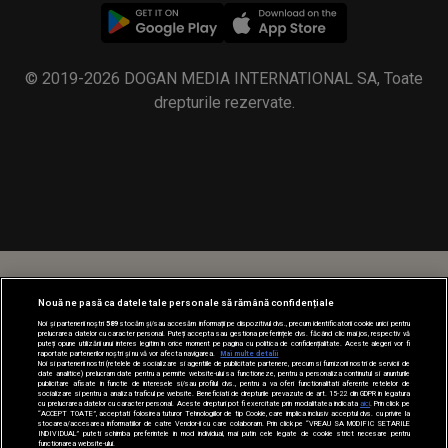
© 2019-2026 DOGAN MEDIA INTERNATIONAL SA, Toate
drepturile rezervate.
Nouă ne pasă ca datele tale personale să rămână confidențiale
Noi și partenerii noștri
589
stocăm și/sau accesăm informații pe dispozitivul dvs., precum identificatorii cookie unici pentru
prelucrarea datelor cu caracter personal. Puteți accepta sau gestiona preferințele dvs. făcând clic mai jos, respectiv vă
puteți opune utilizării unui interes legitim în orice moment pe pagina cu politica de confidențialitate. Aceste alegeri vor fi
raportate partenerilor noștri și nu vă vor afecta navigarea.
Mai multe detalii
Noi si partenerii nostri (retelele de socializare si agentiile de publicitate partenere, precum si furnizorii nostri de servicii de
date analitice) prelucram date pentru a permite website-ului sa functioneze, pentru a personaliza continutul si anunturile
publicitare afisate in functie de interesele si/sau profilul dvs., pentru a va oferi functionalitati aferente retelelor de
socializare si pentru a analiza traficul pe website. Beneficiati de drepturile prevazute de art. 15-22 din GDPR in legatura
cu prelucrarea datelor cu caracter personal. Aceste drepturi pot fi exercitate prin modalitatea indicata
aici
. Prin click pe
“ACCEPT TOATE”, acceptati folosirea tuturor Tehnologiilor de tip Cookie, care implica inclusiv acceptul dvs. cu privire la
stocarea/accesarea informatiilor de catre Vendor-ii cu care colaboram. Prin click pe “VREAU SA MODIFIC SETARILE
INDIVIDUAL” puteti schimba preferintele in mod individual, mai putin cele legate de cookie strict necesare pentru
functionarea website-ului.