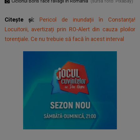
Ciclonul Boris face ravagii în România
(sursa foto: PixaBay)
Citește și:
Pericol de inundații în Constanța!
Locuitorii, avertizați prin RO-Alert din cauza ploilor
torenţiale. Ce nu trebuie să facă în acest interval