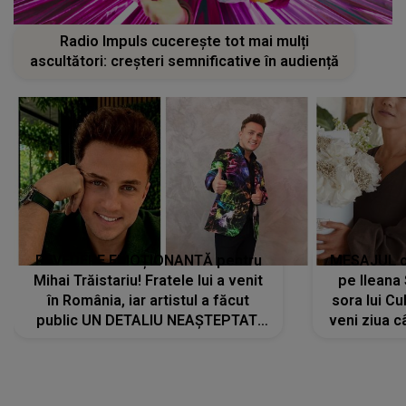
Radio Impuls cucerește tot mai mulți
ascultători: creșteri semnificative în audiență
REVEDERE EMOȚIONANTĂ pentru
MESAJUL ca
Mihai Trăistariu! Fratele lui a venit
pe Ilean
în România, iar artistul a făcut
sora lui Cu
public UN DETALIU NEAȘTEPTAT:
veni ziua c
"Nu știu ce să-i zic. Voi ce spuneți
? Să se..."