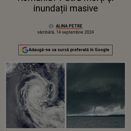
inundații masive
Autor:
ALINA PETRE
Publicat:
sâmbătă, 14 septembrie 2024
Adaugă-ne ca sursă preferată în Google