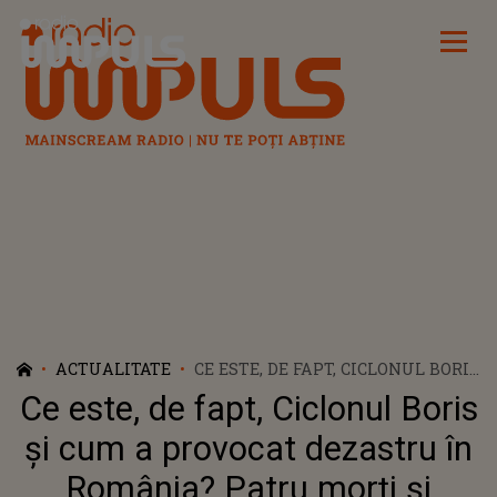
Radio Impuls
ACTUALITATE
CE ESTE, DE FAPT, CICLONUL BORIS
ȘI CUM A PROVOCAT DEZASTRU ÎN
Ce este, de fapt, Ciclonul Boris
ROMÂNIA? PATRU MORȚI ȘI
INUNDAȚII MASIVE
și cum a provocat dezastru în
România? Patru morți și