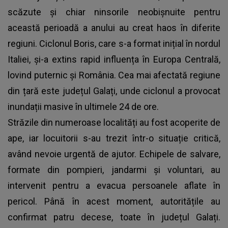
scăzute și chiar ninsorile neobișnuite pentru
această perioadă a anului au creat haos în diferite
regiuni. Ciclonul Boris, care s-a format inițial în nordul
Italiei, și-a extins rapid influența în Europa Centrală,
lovind puternic și România. Cea mai afectată regiune
din țară este județul Galați, unde ciclonul a provocat
inundații masive în ultimele 24 de ore.
Străzile din numeroase localități au fost acoperite de
ape, iar locuitorii s-au trezit într-o situație critică,
având nevoie urgentă de ajutor. Echipele de salvare,
formate din pompieri, jandarmi și voluntari, au
intervenit pentru a evacua persoanele aflate în
pericol. Până în acest moment, autoritățile au
confirmat patru decese, toate în județul Galați.