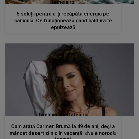
femeia.ro
5 soluții pentru a-ți recăpăta energia pe
caniculă. Ce funcționează când căldura te
epuizează
tvmania.libertatea.ro
Cum arată Carmen Brumă la 49 de ani, deși a
mâncat desert zilnic în vacanță: «Nu e noroc!»