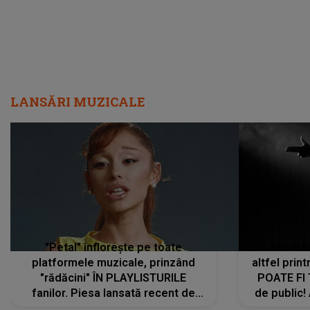
LANSĂRI MUZICALE
"Petal" înflorește pe toate
De această 
platformele muzicale, prinzând
altfel prin
"rădăcini" ÎN PLAYLISTURILE
POATE FI
fanilor. Piesa lansată recent de
de public!
Ariana Grande îi face pe
a lansat V