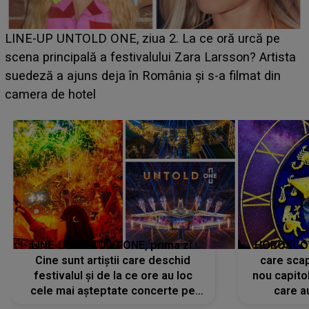
Ce a dezvăluit noua concurentă din "Casa Iubirii" l-a
luat prin surprindere pe Emanuel. CINE ESTE
BĂIATUL VIZAT de Alexandra?! Aflându-se în fața
faptului împlinit, A RECUNOSCUT IMEDIAT: "Am
avut..."
LINE-UP UNTOLD ONE, prima zi.
HOROSCOP 
Cine sunt artiștii care deschid
care scap
festivalul și de la ce ore au loc
nou capitol
cele mai așteptate concerte pe
care a
scena principală?
perioadă 