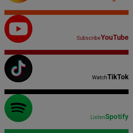
YouTube
Subscribe
TikTok
Watch
Spotify
Listen