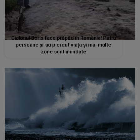
Ciclonul Boris face prăpăd în România! Patru
persoane și-au pierdut viața și mai multe
zone sunt inundate
Pericol de inundații în Constanța! Locuitorii,