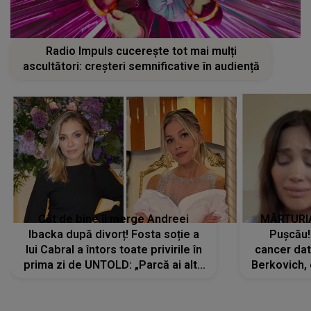
Radio Impuls cucerește tot mai mulți
ascultători: creșteri semnificative în audiență
Cât de bine îi merge Andreei
MĂRTURIA
Ibacka după divorț! Fosta soție a
Pușcău!
lui Cabral a întors toate privirile în
cancer dato
prima zi de UNTOLD: „Parcă ai altă
Berkovich, 
strălucire, emani putere,
accident ru
încredere, siguranță...”
Dacă nu 