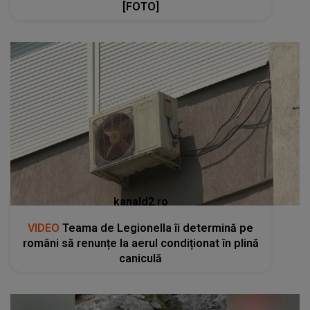
[FOTO]
kanald2.ro
VIDEO
Teama de Legionella îi determină pe
români să renunțe la aerul condiționat în plină
caniculă