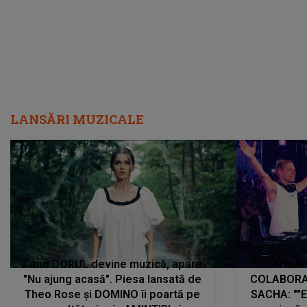
LANSĂRI MUZICALE
Când DORUL devine muzică, apare
Armin 
"Nu ajung acasă". Piesa lansată de
COLABORAR
Theo Rose și DOMINO îi poartă pe
SACHA: ""E