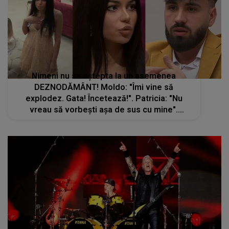
Nimeni nu se aștepta la un asemenea
DEZNODĂMÂNT! Moldo: "Îmi vine să
explodez. Gata! Încetează!". Patricia: "Nu
vreau să vorbești așa de sus cu mine".
Concurenții din Casa Iubirii nu au mai ținut
cont de camerele de filmat. Val de jigniri