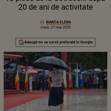
20 de ani de activitate
Autor:
BIANCA ELENA
Publicat:
marți, 27 mai 2025
Actualizat:
marți, 27 mai 2025
Adaugă-ne ca sursă preferată în Google