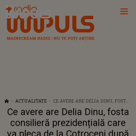
Radio Impuls
ACTUALITATE
CE AVERE ARE DELIA DINU, FOSTA
CONSILIERĂ PREZIDENȚIALĂ
Ce avere are Delia Dinu, fosta
CARE VA PLECA DE LA COTROCENI
DUPĂ 20 DE ANI DE ACTIVITATE
consilieră prezidențială care
va pleca de la Cotroceni după