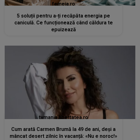
femeia.ro
5 soluții pentru a-ți recăpăta energia pe
caniculă. Ce funcționează când căldura te
epuizează
tvmania.libertatea.ro
Cum arată Carmen Brumă la 49 de ani, deși a
mâncat desert zilnic în vacanță: «Nu e noroc!»