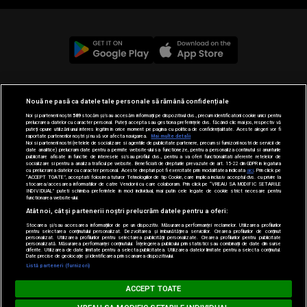
© 2019-2026 DOGAN MEDIA INTERNATIONAL SA, Toate
Nouă ne pasă ca datele tale personale să rămână confidențiale
drepturile rezervate.
Noi și partenerii noștri
589
stocăm și/sau accesăm informații pe dispozitivul dvs., precum identificatorii cookie unici pentru
prelucrarea datelor cu caracter personal. Puteți accepta sau gestiona preferințele dvs. făcând clic mai jos, respectiv vă
puteți opune utilizării unui interes legitim în orice moment pe pagina cu politica de confidențialitate. Aceste alegeri vor fi
raportate partenerilor noștri și nu vă vor afecta navigarea.
Mai multe detalii
Noi si partenerii nostri (retelele de socializare si agentiile de publicitate partenere, precum si furnizorii nostri de servicii de
date analitice) prelucram date pentru a permite website-ului sa functioneze, pentru a personaliza continutul si anunturile
publicitare afisate in functie de interesele si/sau profilul dvs., pentru a va oferi functionalitati aferente retelelor de
socializare si pentru a analiza traficul pe website. Beneficiati de drepturile prevazute de art. 15-22 din GDPR in legatura
cu prelucrarea datelor cu caracter personal. Aceste drepturi pot fi exercitate prin modalitatea indicata
aici
. Prin click pe
“ACCEPT TOATE”, acceptati folosirea tuturor Tehnologiilor de tip Cookie, care implica inclusiv acceptul dvs. cu privire la
stocarea/accesarea informatiilor de catre Vendor-ii cu care colaboram. Prin click pe “VREAU SA MODIFIC SETARILE
INDIVIDUAL” puteti schimba preferintele in mod individual, mai putin cele legate de cookie strict necesare pentru
functionarea website-ului.
Atât noi, cât și partenerii noștri prelucrăm datele pentru a oferi:
Stocarea și/sau accesarea informațiilor de pe un dispozitiv. Măsurarea performanței reclamelor. Utilizarea profilurilor
pentru selectarea conținutului personalizat. Dezvoltarea și îmbunătățirea serviciilor. Crearea profilurilor de conținut
personalizat. Utilizarea profilurilor pentru selectarea publicității personalizate. Crearea profilurilor pentru publicitate
personalizată. Măsurarea performanței conținutului. Înțelegerea publicului prin statistici sau combinații de date din surse
diferite. Utilizarea de date limitate pentru a selecta publicitatea. Utilizarea datelor limitate pentru a selecta conținutul.
Date precise de geolocație și identificarea prin scanarea dispozitivului.
Loading...
Listă parteneri (furnizori)
MUSIC NON STOP
ACCEPT TOATE
BOMFUNK MC'S - Freestyler