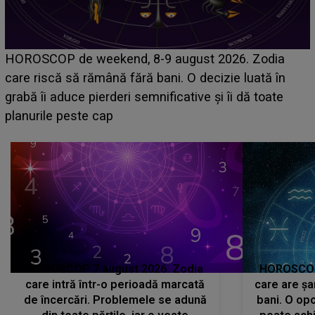
Emanuel a ținut ACEST DETALIU ASCUNS până
acum! În fața Alexandrei, concurentul din Casa Iubirii
face o MĂRTURISIRE NEAȘTEPTATĂ despre mama
sa: "I-am spus și ei în față, eu nu te iubesc pentru
că..."
HOROSCOP 7 august 2026. Zodia
HOROSCOP 
care intră într-o perioadă marcată
care are șa
de încercări. Problemele se adună
bani. O opo