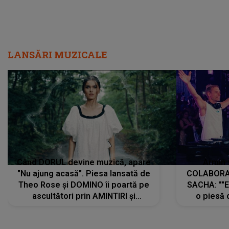
LANSĂRI MUZICALE
Când DORUL devine muzică, apare
Armin 
"Nu ajung acasă". Piesa lansată de
COLABORAR
Theo Rose și DOMINO îi poartă pe
SACHA: ""E
ascultători prin AMINTIRI și
o piesă 
REGĂSIRI, iar drumul emoțiilor
imediat pre
trece prin sufletul publicului:
cu mine șt