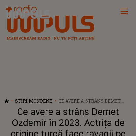
Radio Impuls
STIRI MONDENE
CE AVERE A STRÂNS DEMET
OZDEMIR ÎN 2023. ACTRIȚA DE
Ce avere a strâns Demet
ORIGINE TURCĂ FACE RAVAGII
PE NETFLIX ÎN FILMUL
Ozdemir în 2023. Actrița de
"TACTICI ÎN DRAGOSTE!"
origine turcă face ravagii pe