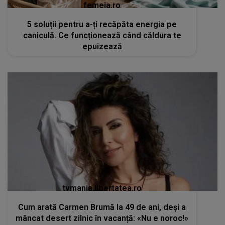
femeia.ro
5 soluții pentru a-ți recăpăta energia pe
caniculă. Ce funcționează când căldura te
epuizează
tvmania.libertatea.ro
Cum arată Carmen Brumă la 49 de ani, deși a
mâncat desert zilnic în vacanță: «Nu e noroc!»