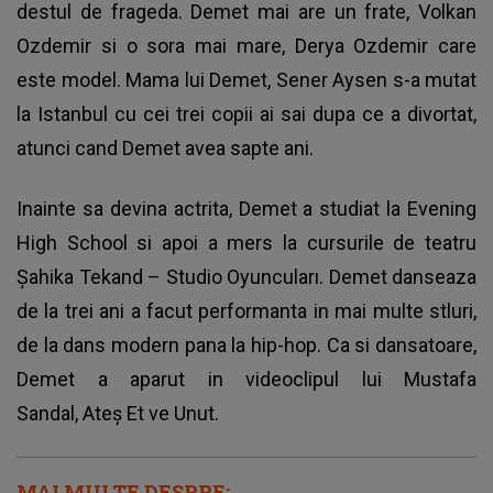
destul de frageda. Demet mai are un frate, Volkan
Ozdemir si o sora mai mare, Derya Ozdemir care
este model. Mama lui Demet, Sener Aysen s-a mutat
la Istanbul cu cei trei copii ai sai dupa ce a divortat,
atunci cand Demet avea sapte ani.
Inainte sa devina actrita, Demet a studiat la Evening
High School si apoi a mers la cursurile de teatru
Şahika Tekand – Studio Oyuncuları. Demet danseaza
de la trei ani a facut performanta in mai multe stluri,
de la dans modern pana la hip-hop. Ca si dansatoare,
Demet a aparut in videoclipul lui Mustafa
Sandal, Ateş Et ve Unut.
MAI MULTE DESPRE: