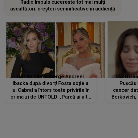
Radio Impuls cucerește tot mai mulți
ascultători: creșteri semnificative în audiență
Cât de bine îi merge Andreei
MĂRTURIA
Ibacka după divorț! Fosta soție a
Pușcău!
lui Cabral a întors toate privirile în
cancer dato
prima zi de UNTOLD: „Parcă ai altă
Berkovich, 
strălucire, emani putere,
accident ru
încredere, siguranță...”
Dacă nu 