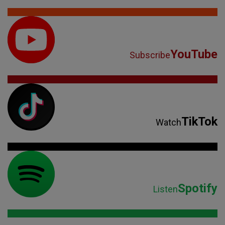
YouTube
Subscribe
TikTok
Watch
Spotify
Listen