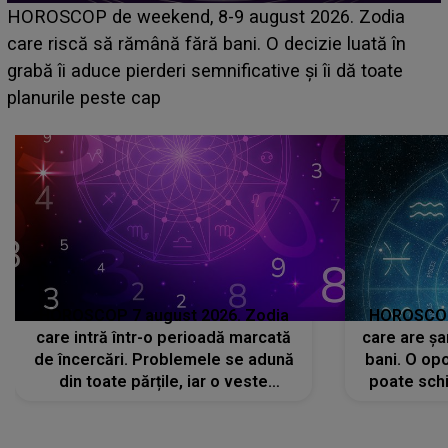
Emanuel a ținut ACEST DETALIU ASCUNS până
acum! În fața Alexandrei, concurentul din Casa Iubirii
face o MĂRTURISIRE NEAȘTEPTATĂ despre mama
sa: "I-am spus și ei în față, eu nu te iubesc pentru
că..."
HOROSCOP 7 august 2026. Zodia
HOROSCOP 
care intră într-o perioadă marcată
care are șa
de încercări. Problemele se adună
bani. O opo
din toate părțile, iar o veste
poate schi
neașteptată îi dă planurile peste
la
cap