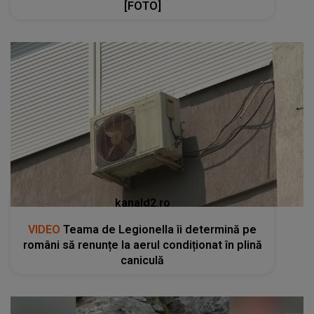
[FOTO]
kanald2.ro
VIDEO
Teama de Legionella îi determină pe
români să renunțe la aerul condiționat în plină
caniculă