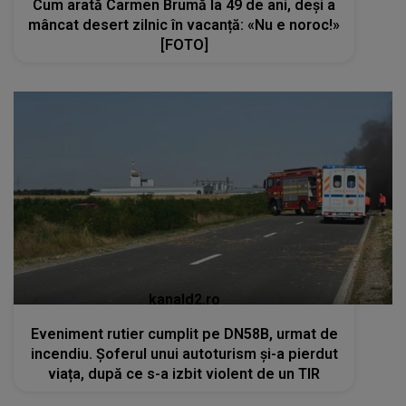
Cum arată Carmen Brumă la 49 de ani, deși a
mâncat desert zilnic în vacanță: «Nu e noroc!»
[FOTO]
kanald2.ro
Eveniment rutier cumplit pe DN58B, urmat de
incendiu. Șoferul unui autoturism și-a pierdut
viața, după ce s-a izbit violent de un TIR