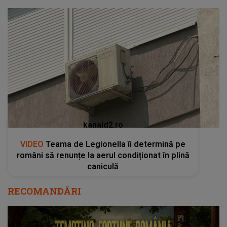
kanald2.ro
VIDEO
Teama de Legionella îi determină pe
români să renunțe la aerul condiționat în plină
caniculă
RECOMANDĂRI