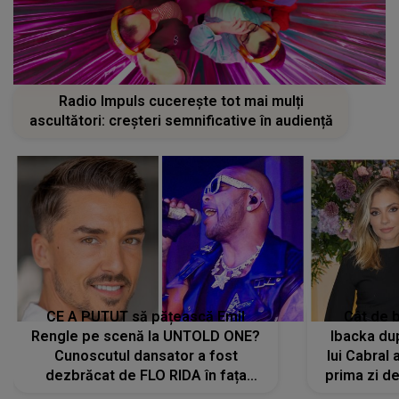
Radio Impuls cucerește tot mai mulți
ascultători: creșteri semnificative în audiență
CE A PUTUT să pățească Emil
Cât de b
Rengle pe scenă la UNTOLD ONE?
Ibacka dup
Cunoscutul dansator a fost
lui Cabral a
dezbrăcat de FLO RIDA în fața
prima zi d
tuturor: „Mi-a dat hainele lui. Ce s-a
strălu