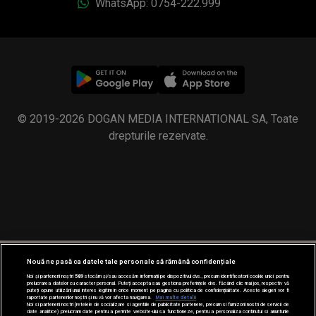
WhatsApp: 0754-222.999
© 2019-2026 DOGAN MEDIA INTERNATIONAL SA, Toate
drepturile rezervate.
Nouă ne pasă ca datele tale personale să rămână confidențiale
Noi și partenerii noștri
589
stocăm și/sau accesăm informații pe dispozitivul dvs., precum identificatorii cookie unici pentru
prelucrarea datelor cu caracter personal. Puteți accepta sau gestiona preferințele dvs. făcând clic mai jos, respectiv vă
puteți opune utilizării unui interes legitim în orice moment pe pagina cu politica de confidențialitate. Aceste alegeri vor fi
raportate partenerilor noștri și nu vă vor afecta navigarea.
Mai multe detalii
Noi si partenerii nostri (retelele de socializare si agentiile de publicitate partenere, precum si furnizorii nostri de servicii de
date analitice) prelucram date pentru a permite website-ului sa functioneze, pentru a personaliza continutul si anunturile