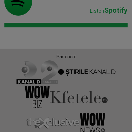
Spotify
Listen
Parteneri: