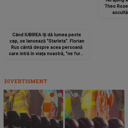
Rus cântă despre acea persoană
Theo Rose 
care intră în viața noastră, "ne fură"
ascultă
toate PRIVIRILE, toate GÂNDURILE,
REGĂSIRI
tot UNIVERSUL și fără să ne dăm
trece pr
seama, ajunge să fie motivul
"Pentru t
pentru care zâmbim
departe 
DIVERTISMENT