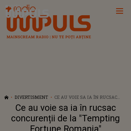
Radio Impuls
DIVERTISMENT
CE AU VOIE SA IA ÎN RUCSAC
CONCURENȚII DE LA "TEMPTING
Ce au voie sa ia în rucsac
FORTUNE ROMANIA"
concurenții de la "Tempting
Fortune Romania"