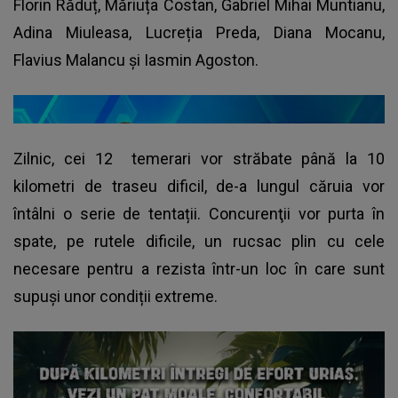
Florin Răduț, Măriuța Costan, Gabriel Mihai Muntianu,
Adina Miuleasa, Lucreția Preda, Diana Mocanu,
Flavius Malancu și Iasmin Agoston.
Zilnic, cei 12 temerari vor străbate până la 10
kilometri de traseu dificil, de-a lungul căruia vor
întâlni o serie de tentații. Concurenţii vor purta în
spate, pe rutele dificile, un rucsac plin cu cele
necesare pentru a rezista într-un loc în care sunt
supuși unor condiții extreme.