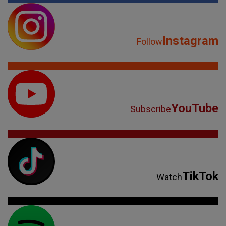
Instagram
Follow
YouTube
Subscribe
TikTok
Watch