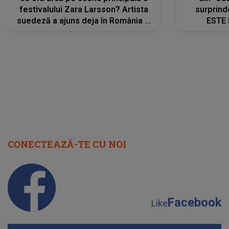
festivalului Zara Larsson? Artista
surprind
suedeză a ajuns deja în România și
ESTE 
s-a filmat din camera de hotel
Alexandr
faptului 
IMED
CONECTEAZĂ-TE CU NOI
Facebook
Like