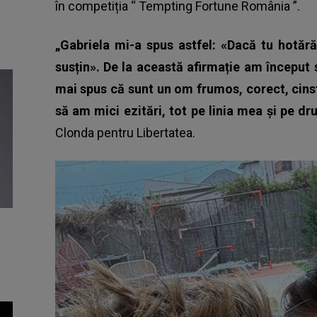
în competiția “
Tempting Fortune România
”.
„Gabriela mi-a spus astfel: «Dacă tu hotărăș
susțin». De la această afirmație am început
mai spus că sunt un om frumos, corect, cinsti
să am mici ezitări, tot pe linia mea și pe 
Clonda pentru
Libertatea
.