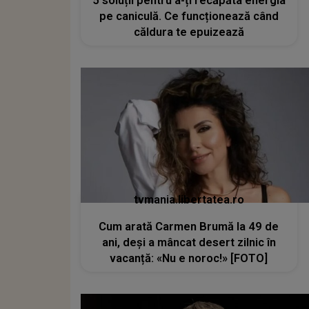
5 soluții pentru a-ți recăpăta energia
pe caniculă. Ce funcționează când
căldura te epuizează
tvmania.libertatea.ro
Cum arată Carmen Brumă la 49 de
ani, deși a mâncat desert zilnic în
vacanță: «Nu e noroc!» [FOTO]