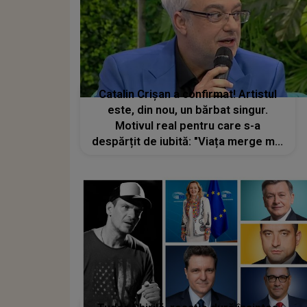
Catalin Crișan a confirmat! Artistul
este, din nou, un bărbat singur.
Motivul real pentru care s-a
despărțit de iubită: "Viața merge mai
departe"