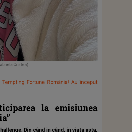
abriela Cristea)
la Tempting Fortune România! Au început
ticiparea la emisiunea
ia”
allenge. Din când in când, in viata asta,