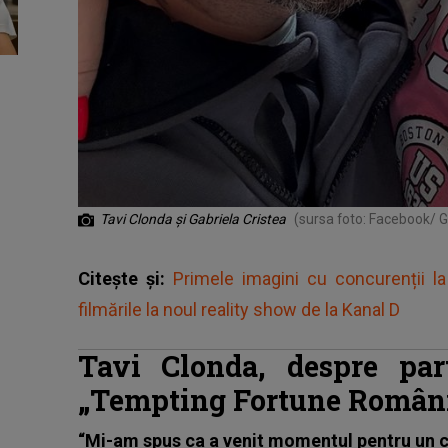
Tavi Clonda și Gabriela Cristea
(sursa foto: Facebook/ G
Citește și:
Primele imagini cu concurenții 
filmările la noul reality show de la Kanal D
Tavi Clonda, despre par
„Tempting Fortune Român
“Mi-am spus ca a venit momentul pentru un ch