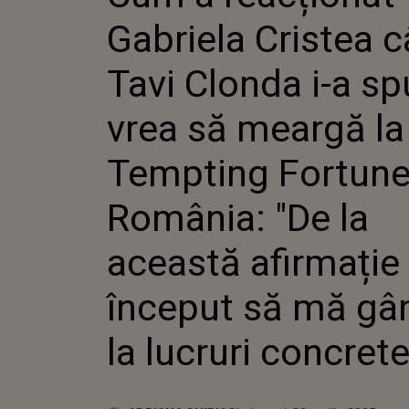
SPUS CĂ
Gabriela Cristea 
MEARGĂ
FORTUN
"DE LA 
Tavi Clonda i-a sp
AFIRMA
ÎNCEPU
vrea să meargă la
GÂNDES
CONCRE
Tempting Fortun
România: "De la
această afirmați
început să mă gâ
la lucruri concrete