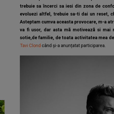
trebuie sa încerci sa iesi din zona de conf
evoluezi altfel, trebuie sa-ti dai un reset, 
Asteptam cumva aceasta provocare, m-a atras
va fi usor, dar asta mã motiveazã si mai m
sotie,de familie, de toata activitatea mea d
Tavi Clond
când și-a anunțatat participarea.