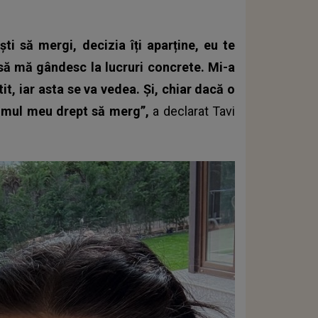
ti să mergi, decizia îți aparține, eu te
 să mă gândesc la lucruri concrete. Mi-a
t, iar asta se va vedea. Și, chiar dacă o
drumul meu drept să merg”,
a declarat Tavi