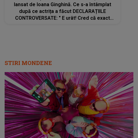
lansat de Ioana Ginghină. Ce s-a întâmplat
după ce actrița a făcut DECLARAȚIILE
CONTROVERSATE: " E urât! Cred că exact
asta își dorește. Nu pot..."
STIRI MONDENE