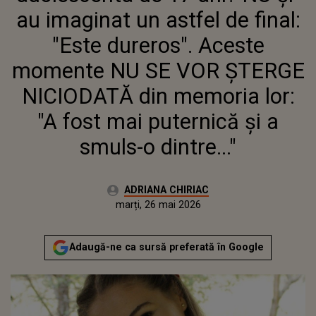
NICIODATĂ DIN MEMORIA LOR: "A
au imaginat un astfel de final:
FOST MAI PUTERNICĂ ŞI A
SMULS-O DINTRE..."
"Este dureros". Aceste
momente NU SE VOR ȘTERGE
NICIODATĂ din memoria lor:
"A fost mai puternică şi a
smuls-o dintre..."
Autor:
ADRIANA CHIRIAC
Publicat:
marți, 26 mai 2026
Actualizat:
marți, 26 mai 2026
Adaugă-ne ca sursă preferată în Google