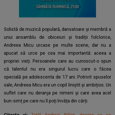
Solistă de muzică populară, dansatoare și membră a
unui ansamblu de obiceiuri și tradiții folclorice,
Andreea Micu urcase pe multe scene, dar nu a
apucat să urce pe cea mai importantă: aceea a
propriei vieți. Persoanele care au cunoscut-o spun
că talentul nu era singurul lucru care o făcea
specială pe adolescenta de 17 ani. Potrivit spuselor
sale, Andreea Micu era un copil liniștit și ambițios. Un
suflet care nu deranja pe nimeni și care avea acel
bun-simț pe care nu îl poți învăța din cărți.
Citește și:
Tatăl Andreei Bălan, despre ce se