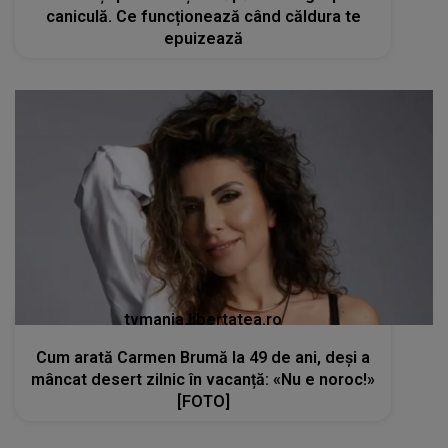
caniculă. Ce funcționează când căldura te
epuizează
tvmania.libertatea.ro
Cum arată Carmen Brumă la 49 de ani, deși a
mâncat desert zilnic în vacanță: «Nu e noroc!»
[FOTO]