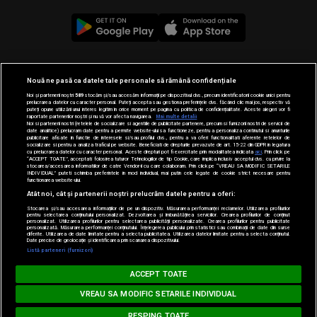
© 2019-2026 DOGAN MEDIA INTERNATIONAL SA, Toate
Nouă ne pasă ca datele tale personale să rămână confidențiale
drepturile rezervate.
Noi și partenerii noștri
589
stocăm și/sau accesăm informații pe dispozitivul dvs., precum identificatorii cookie unici pentru
prelucrarea datelor cu caracter personal. Puteți accepta sau gestiona preferințele dvs. făcând clic mai jos, respectiv vă
puteți opune utilizării unui interes legitim în orice moment pe pagina cu politica de confidențialitate. Aceste alegeri vor fi
raportate partenerilor noștri și nu vă vor afecta navigarea.
Mai multe detalii
Noi si partenerii nostri (retelele de socializare si agentiile de publicitate partenere, precum si furnizorii nostri de servicii de
date analitice) prelucram date pentru a permite website-ului sa functioneze, pentru a personaliza continutul si anunturile
publicitare afisate in functie de interesele si/sau profilul dvs., pentru a va oferi functionalitati aferente retelelor de
socializare si pentru a analiza traficul pe website. Beneficiati de drepturile prevazute de art. 15-22 din GDPR in legatura
cu prelucrarea datelor cu caracter personal. Aceste drepturi pot fi exercitate prin modalitatea indicata
aici
. Prin click pe
“ACCEPT TOATE”, acceptati folosirea tuturor Tehnologiilor de tip Cookie, care implica inclusiv acceptul dvs. cu privire la
stocarea/accesarea informatiilor de catre Vendor-ii cu care colaboram. Prin click pe “VREAU SA MODIFIC SETARILE
INDIVIDUAL” puteti schimba preferintele in mod individual, mai putin cele legate de cookie strict necesare pentru
functionarea website-ului.
Atât noi, cât și partenerii noștri prelucrăm datele pentru a oferi:
Stocarea și/sau accesarea informațiilor de pe un dispozitiv. Măsurarea performanței reclamelor. Utilizarea profilurilor
pentru selectarea conținutului personalizat. Dezvoltarea și îmbunătățirea serviciilor. Crearea profilurilor de conținut
personalizat. Utilizarea profilurilor pentru selectarea publicității personalizate. Crearea profilurilor pentru publicitate
personalizată. Măsurarea performanței conținutului. Înțelegerea publicului prin statistici sau combinații de date din surse
diferite. Utilizarea de date limitate pentru a selecta publicitatea. Utilizarea datelor limitate pentru a selecta conținutul.
Loading...
Date precise de geolocație și identificarea prin scanarea dispozitivului.
Listă parteneri (furnizori)
MUSIC NON STOP
ACCEPT TOATE
. DAYA - Don't Let Me Down
THE CHAINSMOKERS feat. DAYA - Don't L
VREAU SA MODIFIC SETARILE INDIVIDUAL
RESPING TOATE