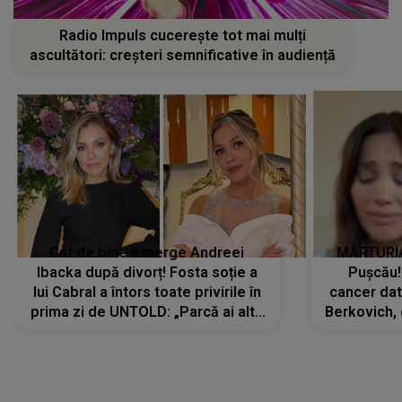
Radio Impuls cucerește tot mai mulți
ascultători: creșteri semnificative în audiență
Cât de bine îi merge Andreei
MĂRTURIA
Ibacka după divorț! Fosta soție a
Pușcău!
lui Cabral a întors toate privirile în
cancer dato
prima zi de UNTOLD: „Parcă ai altă
Berkovich, 
strălucire, emani putere,
accident ru
încredere, siguranță...”
Dacă nu 