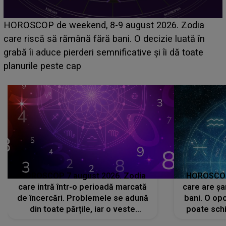
Emanuel a ținut ACEST DETALIU ASCUNS până
acum! În fața Alexandrei, concurentul din Casa Iubirii
face o MĂRTURISIRE NEAȘTEPTATĂ despre mama
sa: "I-am spus și ei în față, eu nu te iubesc pentru
că..."
HOROSCOP 7 august 2026. Zodia
HOROSCOP 
care intră într-o perioadă marcată
care are șa
de încercări. Problemele se adună
bani. O opo
din toate părțile, iar o veste
poate schi
neașteptată îi dă planurile peste
la