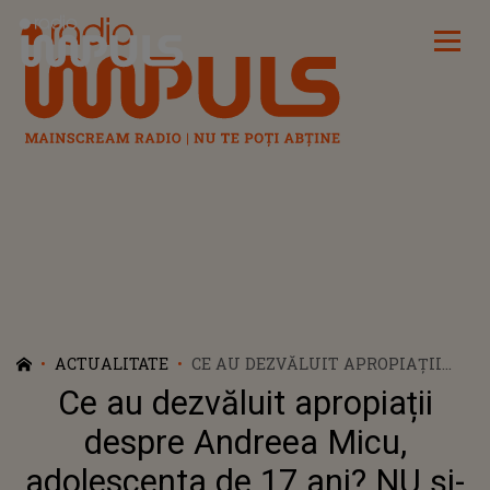
Radio Impuls
ACTUALITATE
CE AU DEZVĂLUIT APROPIAȚII
DESPRE ANDREEA MICU,
Ce au dezvăluit apropiații
ADOLESCENTA DE 17 ANI? NU ȘI-
AU IMAGINAT UN ASTFEL DE
despre Andreea Micu,
FINAL: "ESTE DUREROS". ACESTE
adolescenta de 17 ani? NU și-
MOMENTE NU SE VOR ȘTERGE