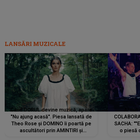
LANSĂRI MUZICALE
Când DORUL devine muzică, apare
Armin 
"Nu ajung acasă". Piesa lansată de
COLABORAR
Theo Rose și DOMINO îi poartă pe
SACHA: ""E
ascultători prin AMINTIRI și
o piesă 
REGĂSIRI, iar drumul emoțiilor
imediat pre