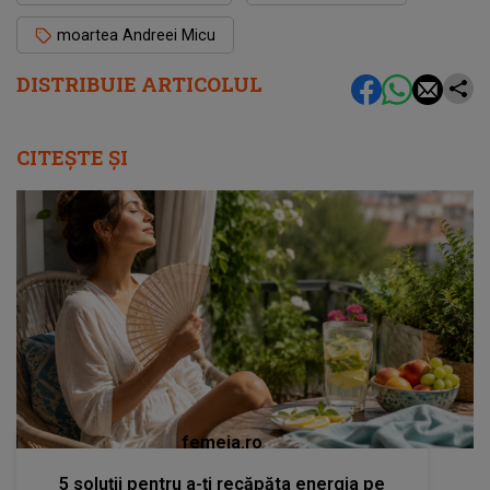
moartea Andreei Micu
DISTRIBUIE ARTICOLUL
CITEȘTE ȘI
femeia.ro
5 soluții pentru a-ți recăpăta energia pe