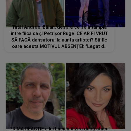
Tatăl Andreei Bălan, despre ce se întâmplă
între fiica sa și Petrișor Ruge. CE AR FI VRUT
SĂ FACĂ dansatorul la nunta artistei? Să fie
oare acesta MOTIVUL ABSENȚEI: "Legat de
ceea ce se..."
PRIMA REACȚIE a lui Lucian Viziru după atacul