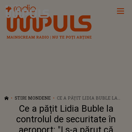
Radio Impuls
STIRI MONDENE
CE A PĂȚIT LIDIA BUBLE LA
CONTROLUL DE SECURITATE ÎN
Ce a pățit Lidia Buble la
AEROPORT: "I S-A PĂRUT CĂ
PANTOFII MEI SUNT ARMĂ
controlul de securitate în
ALBĂ"
aeroport: "I s-a părut că