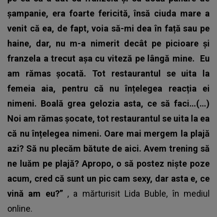
șampanie, era foarte fericită, însă ciuda mare a
venit că ea, de fapt, voia să-mi dea în față sau pe
haine, dar, nu m-a nimerit decât pe picioare și
franzela a trecut așa cu viteză pe lângă mine.
Eu
am rămas șocată. Tot restaurantul se uita la
femeia aia, pentru că nu înțelegea reacția ei
nimeni. Boală grea gelozia asta, ce să faci…(…)
Noi am rămas șocate, tot restaurantul se uita la ea
că nu înțelegea nimeni. Oare mai mergem la plajă
azi? Să nu plecăm bătute de aici. Avem trening să
ne luăm pe plajă? Apropo, o să postez niște poze
acum, cred că sunt un pic cam sexy, dar asta e, ce
vină am eu?”
, a mărturisit
Lida Buble
, în mediul
online.