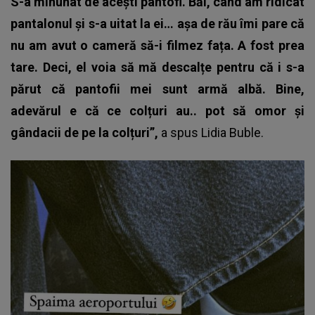
S-a minunat de acești pantofi. Băi, când am ridicat
pantalonul și s-a uitat la ei… așa de rău îmi pare că
nu am avut o cameră să-i filmez fața. A fost prea
tare. Deci, el voia să mă descalțe pentru că i s-a
părut că pantofii mei sunt armă albă. Bine,
adevărul e că ce colțuri au.. pot să omor și
gândacii de pe la colțuri”,
a spus
Lidia Buble
.