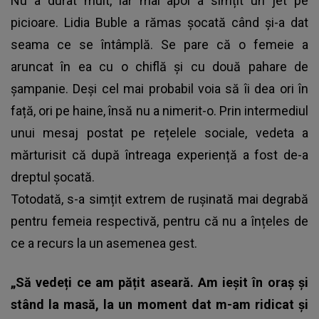
Nu a durat mult, iar mai apoi a simțit un jet pe
picioare. Lidia Buble a rămas șocată când și-a dat
seama ce se întâmplă. Se pare că o femeie a
aruncat în ea cu o chiflă și cu două pahare de
șampanie. Deși cel mai probabil voia să îi dea ori în
față, ori pe haine, însă nu a nimerit-o. Prin intermediul
unui mesaj postat pe rețelele sociale, vedeta a
mărturisit că după întreaga experiență a fost de-a
dreptul șocată.
Totodată, s-a simțit extrem de rușinată mai degrabă
pentru femeia respectivă, pentru că nu a înțeles de
ce a recurs la un asemenea gest.
„Să vedeți ce am pățit aseară. Am ieșit în oraș și
stând la masă, la un moment dat m-am ridicat și