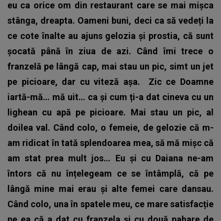
eu ca orice om din restaurant care se mai mișca
stânga, dreapta. Oameni buni, deci ca să vedeți la
ce cote înalte au ajuns gelozia și prostia, că sunt
șocată până în ziua de azi. Când îmi trece o
franzelă pe lângă cap, mai stau un pic, simt un jet
pe picioare, dar cu viteză așa.
Zic ce Doamne
iartă-mă… mă uit… ca și cum ți-a dat cineva cu un
lighean cu apă pe picioare. Mai stau un pic, al
doilea val. Când colo, o femeie, de gelozie că m-
am ridicat în tată splendoarea mea, să mă mișc că
am stat prea mult jos…
Eu și cu Daiana ne-am
întors că nu înțelegeam ce se întâmplă, că pe
lângă mine mai erau și alte femei care dansau.
Când colo, una în spatele meu, ce mare satisfacție
pe ea că a dat cu franzela și cu două pahare de