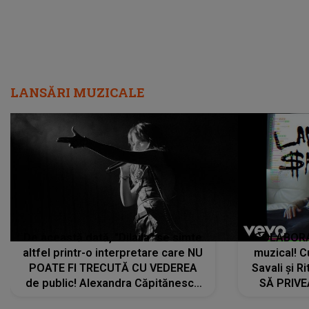
LANSĂRI MUZICALE
De această dată, "Dilaila" se simte
COLABORAR
altfel printr-o interpretare care NU
muzical! C
POATE FI TRECUTĂ CU VEDEREA
Savali și Ri
de public! Alexandra Căpitănescu
SĂ PRIV
a lansat VERSIUNEA LIVE a piesei