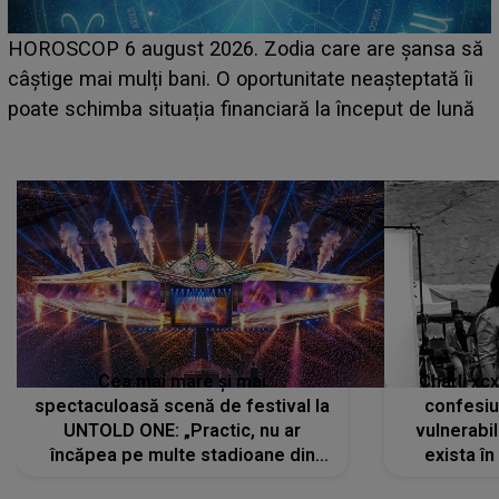
LINE-UP UNTOLD ONE, prima zi. Cine sunt artiștii
care deschid festivalul și de la ce ore au loc cele mai
așteptate concerte pe scena principală?
Cea mai mare și mai
Charli xc
spectaculoasă scenă de festival la
confesiu
UNTOLD ONE: „Practic, nu ar
vulnerabil
încăpea pe multe stadioane din
exista în
lume”. Evenimentul începe joi, 6