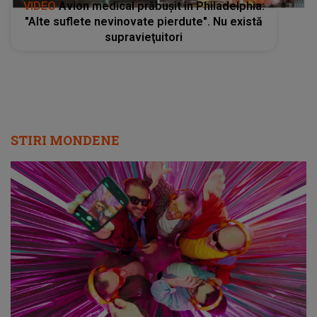
VIDEO
Avion medical prăbușit în Philadelphia:
"Alte suflete nevinovate pierdute". Nu există
supravieţuitori
STIRI MONDENE