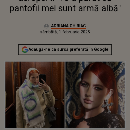
pantofii mei sunt armă albă"
Autor:
ADRIANA CHIRIAC
Publicat:
sâmbătă, 1 februarie 2025
Actualizat:
sâmbătă, 1 februarie 2025
Adaugă-ne ca sursă preferată în Google