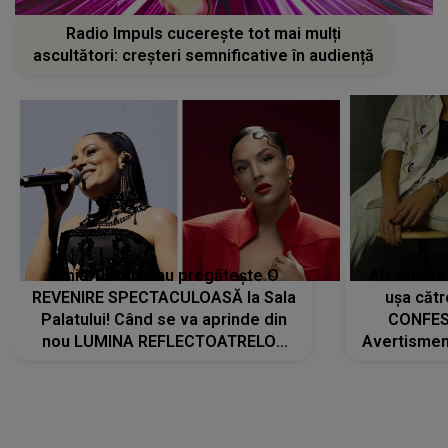
Radio Impuls cucerește tot mai mulți
ascultători: creșteri semnificative în audiență
Tania Turtureanu pregătește O
Alexandra
REVENIRE SPECTACULOASĂ la Sala
ușa cătr
Palatului! Când se va aprinde din
CONFES
nou LUMINA REFLECTOATRELOR
Avertismentu
pentru artistă: " Vor fi multe
rămas ÎNT
cântece noi, în premieră. Cântece
au format-
care abia acum învață să respire"
"Am f