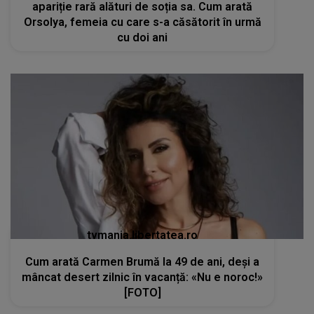
apariție rară alături de soția sa. Cum arată
Orsolya, femeia cu care s-a căsătorit în urmă
cu doi ani
tvmania.libertatea.ro
Cum arată Carmen Brumă la 49 de ani, deși a
mâncat desert zilnic în vacanță: «Nu e noroc!»
[FOTO]