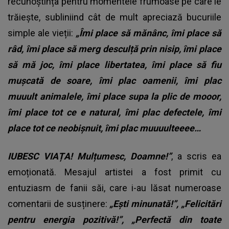
recunoștința pentru momentele frumoase pe care le
trăiește, subliniind cât de mult apreciază bucuriile
simple ale vieții:
„Îmi place să mănânc, îmi place să
râd, îmi place să merg desculță prin nisip, îmi place
să mă joc, îmi place libertatea, îmi place să fiu
mușcată de soare, îmi plac oamenii, îmi plac
muuult animalele, îmi place supa la plic de mooor,
îmi place tot ce e natural, îmi plac defectele, îmi
place tot ce neobișnuit, îmi plac muuuulteeee…
IUBESC VIAȚA! Mulțumesc, Doamne!”
, a scris ea
emoționată. Mesajul artistei a fost primit cu
entuziasm de fanii săi, care i-au lăsat numeroase
comentarii de susținere:
„Ești minunată!”, „Felicitări
pentru energia pozitivă!”, „Perfectă din toate