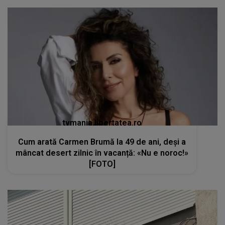
tvmania.libertatea.ro
Cum arată Carmen Brumă la 49 de ani, deși a
mâncat desert zilnic în vacanță: «Nu e noroc!»
[FOTO]