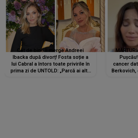
Cât de bine îi merge Andreei
MĂRTURIA
Ibacka după divorț! Fosta soție a
Pușcău!
lui Cabral a întors toate privirile în
cancer dato
prima zi de UNTOLD: „Parcă ai altă
Berkovich, 
strălucire, emani putere,
accident ru
încredere, siguranță...”
Dacă nu 