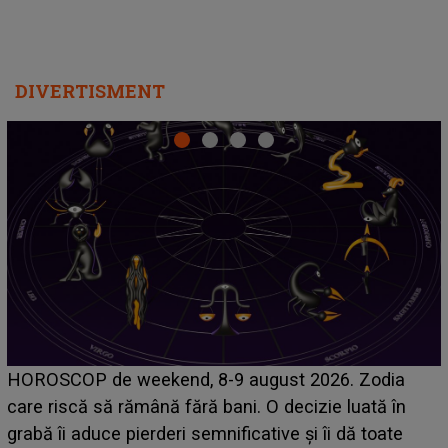
DIVERTISMENT
Emanuel a ținut ACEST DETALIU ASCUNS până
acum! În fața Alexandrei, concurentul din Casa Iubirii
face o MĂRTURISIRE NEAȘTEPTATĂ despre mama