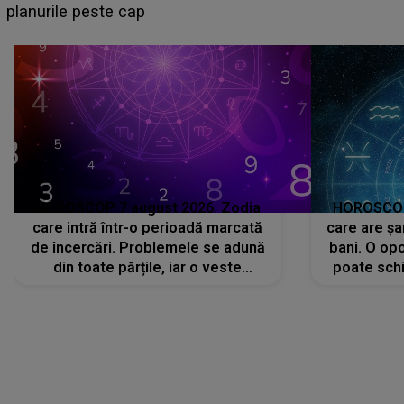
sa: "I-am spus și ei în față, eu nu te iubesc pentru
că..."
HOROSCOP 7 august 2026. Zodia
HOROSCOP 
care intră într-o perioadă marcată
care are șa
de încercări. Problemele se adună
bani. O opo
din toate părțile, iar o veste
poate schi
neașteptată îi dă planurile peste
la
cap