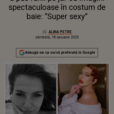
spectaculoase în costum de
baie: ”Super sexy”
Autor:
ALINA PETRE
Publicat:
sâmbătă, 18 ianuarie 2025
Adaugă-ne ca sursă preferată în Google