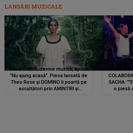
LANSĂRI MUZICALE
Când DORUL devine muzică, apare
Armin 
"Nu ajung acasă". Piesa lansată de
COLABORAR
Theo Rose și DOMINO îi poartă pe
SACHA: ""E
ascultători prin AMINTIRI și
o piesă 
REGĂSIRI, iar drumul emoțiilor
imediat pre
trece prin sufletul publicului:
cu mine șt
"Pentru toți cei care au plecat
păstrăm do
departe ca să le fie mai bine"