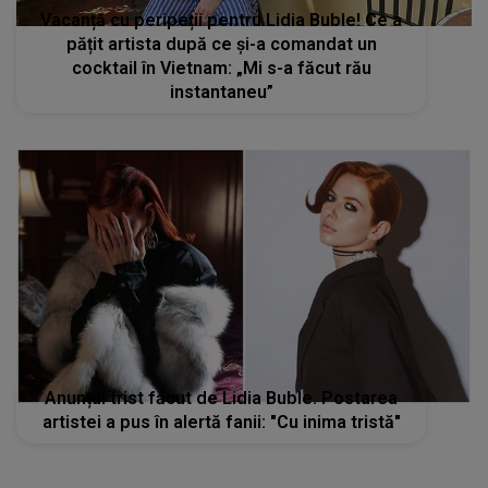
Vacanță cu peripeții pentru Lidia Buble! Ce a
pățit artista după ce și-a comandat un
cocktail în Vietnam: „Mi s-a făcut rău
instantaneu”
Anunțul trist făcut de Lidia Buble. Postarea
artistei a pus în alertă fanii: "Cu inima tristă"