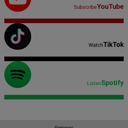
YouTube
Subscribe
TikTok
Watch
Spotify
Listen
Parteneri: