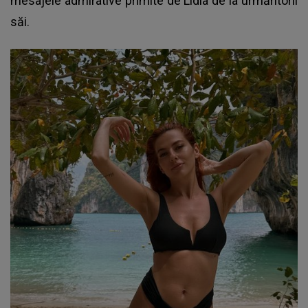
mesajele admirative primite de Lidia de la urmăritorii
săi.