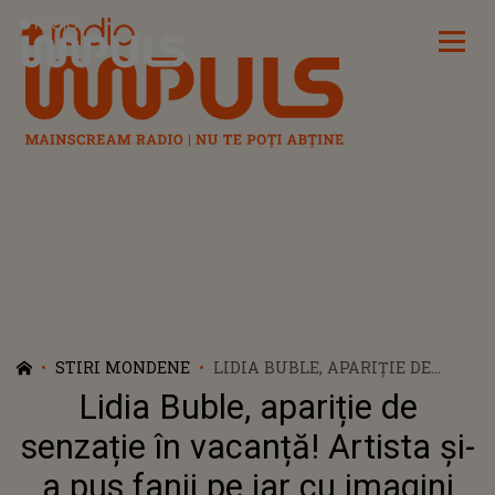
Radio Impuls
STIRI MONDENE
LIDIA BUBLE, APARIȚIE DE
SENZAȚIE ÎN VACANȚĂ!
Lidia Buble, apariție de
ARTISTA ȘI-A PUS FANII PE JAR
CU IMAGINI SPECTACULOASE
senzație în vacanță! Artista și-
ÎN COSTUM DE BAIE: ”SUPER
a pus fanii pe jar cu imagini
SEXY”