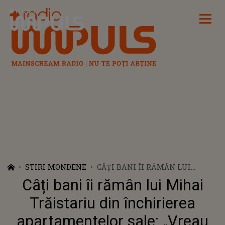
Radio Impuls
STIRI MONDENE
CÂȚI BANI ÎI RĂMÂN LUI
MIHAI TRĂISTARIU DIN
Câți bani îi rămân lui Mihai
ÎNCHIRIEREA
APARTAMENTELOR SALE:
Trăistariu din închirierea
„VREAU SĂ MĂ DEZVOLT UN PIC
apartamentelor sale: „Vreau
MAI MULT”