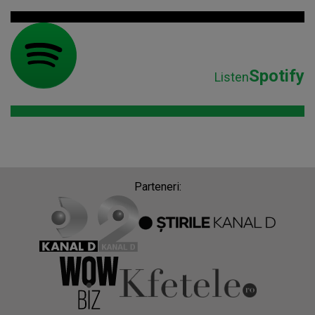
Spotify
Listen
Parteneri: