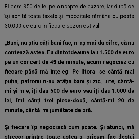
El cere 350 de lei pe o noapte de cazare, iar după ce
își achită toate taxele și impozitele rămâne cu peste
30.000 de euro în fiecare sezon estival.
„Bani, nu știu câți bani fac, n-aș mai da cifre, că nu
contează astea. Eu dintotdeauna iau 1.500 de euro
pe un concert de 45 de minute, acum negociez cu
fiecare până mă înțeleg. Pe litoral se cântă mai
puțin, patronii n-au atâția bani și zic, uite, cântă-
mi și mie, îți dau 500 de euro sau îți dau 1.000 de
lei, îmi cânți trei piese-două, cântă-mi 20 de
minute, cântă-mi jumătate de oră.
Și fiecare își negociază cum poate. Și atunci, mă
strecor printre toate astea și oricum fac destui