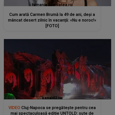
tvmania.libertatea.ro
Cum arată Carmen Brumă la 49 de ani, deși a
mâncat desert zilnic în vacanță: «Nu e noroc!»
[FOTO]
kanald2.ro
VIDEO
Cluj-Napoca se pregătește pentru cea
mai spectaculoasă ediție UNTOLD: sute de