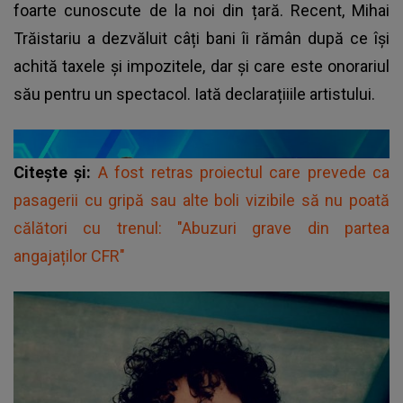
foarte cunoscute de la noi din țară. Recent, Mihai
Trăistariu a dezvăluit câți bani îi rămân după ce își
achită taxele și impozitele, dar și care este onorariul
său pentru un spectacol. Iată declarațiiile artistului.
Citește și:
A fost retras proiectul care prevede ca
pasagerii cu gripă sau alte boli vizibile să nu poată
călători cu trenul: "Abuzuri grave din partea
angajaților CFR"