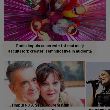
Radio Impuls cucerește tot mai mulți
ascultători: creșteri semnificative în audiență
Timpul NU A ȘTERS durerea din
Tania Tu