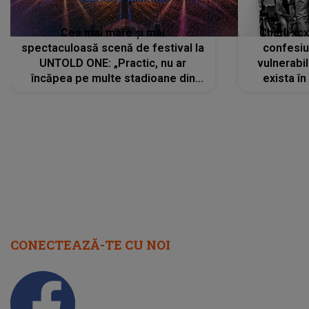
Cea mai mare și mai
Charli xc
spectaculoasă scenă de festival la
confesiu
UNTOLD ONE: „Practic, nu ar
vulnerabil
încăpea pe multe stadioane din
exista în
lume”. Evenimentul începe joi, 6
august 2026
CONECTEAZĂ-TE CU NOI