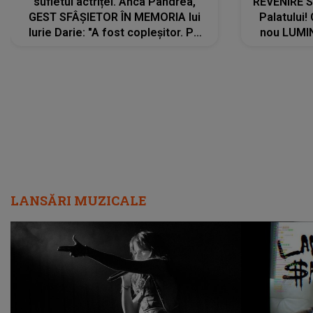
sufletul actriței. Anca Pandrea,
REVENIRE 
GEST SFÂȘIETOR ÎN MEMORIA lui
Palatului!
Iurie Darie: "A fost copleșitor. Pe
nou LUMI
măsură ce trece timpul parcă..."
pentru a
cântece no
care abia 
LANSĂRI MUZICALE