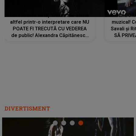
De această dată, "Dilaila" se simte
COLABORAR
altfel printr-o interpretare care NU
muzical! C
POATE FI TRECUTĂ CU VEDEREA
Savali și Ri
de public! Alexandra Căpitănescu
SĂ PRIV
a lansat VERSIUNEA LIVE a piesei
DIVERTISMENT