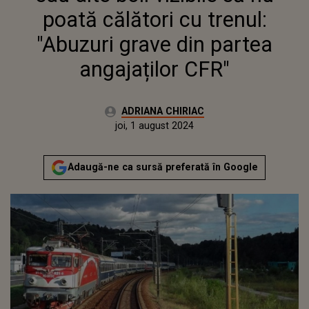
poată călători cu trenul:
"Abuzuri grave din partea
angajaților CFR"
Autor:
ADRIANA CHIRIAC
Publicat:
joi, 1 august 2024
Actualizat:
joi, 1 august 2024
Adaugă-ne ca sursă preferată în Google