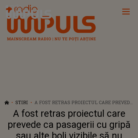
Radio Impuls
STIRI
A FOST RETRAS PROIECTUL CARE PREVEDE
CA PASAGERII CU GRIPĂ SAU ALTE BOLI
A fost retras proiectul care
VIZIBILE SĂ NU POATĂ CĂLĂTORI CU
TRENUL: "ABUZURI GRAVE DIN PARTEA
prevede ca pasagerii cu gripă
ANGAJAȚILOR CFR"
sau alte boli vizibile să nu