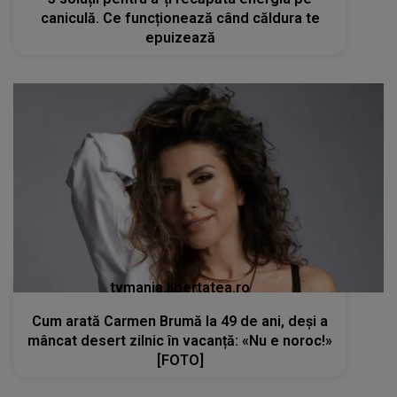
caniculă. Ce funcționează când căldura te
epuizează
tvmania.libertatea.ro
Cum arată Carmen Brumă la 49 de ani, deși a
mâncat desert zilnic în vacanță: «Nu e noroc!»
[FOTO]