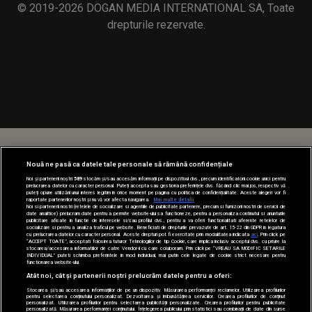
© 2019-2026 DOGAN MEDIA INTERNATIONAL SA, Toate
drepturile rezervate.
Nouă ne pasă ca datele tale personale să rămână confidențiale
Noi și partenerii noștri
589
stocăm și/sau accesăm informații pe dispozitivul dvs., precum identificatorii cookie unici pentru
prelucrarea datelor cu caracter personal. Puteți accepta sau gestiona preferințele dvs. făcând clic mai jos, respectiv vă
puteți opune utilizării unui interes legitim în orice moment pe pagina cu politica de confidențialitate. Aceste alegeri vor fi
raportate partenerilor noștri și nu vă vor afecta navigarea.
Mai multe detalii
Noi si partenerii nostri (retelele de socializare si agentiile de publicitate partenere, precum si furnizorii nostri de servicii de
date analitice) prelucram date pentru a permite website-ului sa functioneze, pentru a personaliza continutul si anunturile
publicitare afisate in functie de interesele si/sau profilul dvs., pentru a va oferi functionalitati aferente retelelor de
socializare si pentru a analiza traficul pe website. Beneficiati de drepturile prevazute de art. 15-22 din GDPR in legatura
cu prelucrarea datelor cu caracter personal. Aceste drepturi pot fi exercitate prin modalitatea indicata
aici
. Prin click pe
“ACCEPT TOATE”, acceptati folosirea tuturor Tehnologiilor de tip Cookie, care implica inclusiv acceptul dvs. cu privire la
stocarea/accesarea informatiilor de catre Vendor-ii cu care colaboram. Prin click pe “VREAU SA MODIFIC SETARILE
INDIVIDUAL” puteti schimba preferintele in mod individual, mai putin cele legate de cookie strict necesare pentru
functionarea website-ului.
Atât noi, cât și partenerii noștri prelucrăm datele pentru a oferi:
Stocarea și/sau accesarea informațiilor de pe un dispozitiv. Măsurarea performanței reclamelor. Utilizarea profilurilor
pentru selectarea conținutului personalizat. Dezvoltarea și îmbunătățirea serviciilor. Crearea profilurilor de conținut
personalizat. Utilizarea profilurilor pentru selectarea publicității personalizate. Crearea profilurilor pentru publicitate
personalizată. Măsurarea performanței conținutului. Înțelegerea publicului prin statistici sau combinații de date din surse