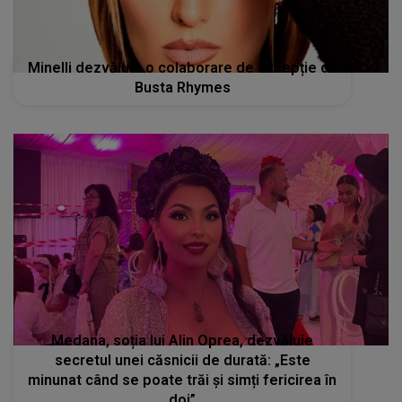
Minelli dezvăluie o colaborare de excepție cu
Busta Rhymes
Medana, soția lui Alin Oprea, dezvăluie
secretul unei căsnicii de durată: „Este
minunat când se poate trăi și simți fericirea în
doi”