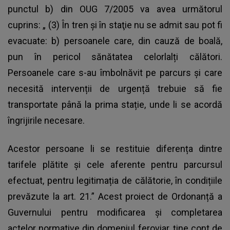
punctul b) din OUG 7/2005 va avea următorul
cuprins: „ (3) În
tren
şi în staţie nu se admit sau pot fi
evacuate: b) persoanele care, din cauză de boală,
pun în pericol sănătatea celorlalți călători.
Persoanele care s-au îmbolnăvit pe parcurs și care
necesită intervenții de urgență trebuie să fie
transportate până la prima stație, unde li se acordă
îngrijirile necesare.
Acestor persoane li se restituie diferența dintre
tarifele plătite și cele aferente pentru parcursul
efectuat, pentru legitimația de călătorie, în condițiile
prevăzute la art. 21.” Acest proiect de Ordonanță a
Guvernului pentru modificarea și completarea
actelor normative din domeniul feroviar, ține cont de