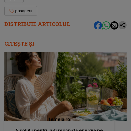
pasagerii
DISTRIBUIE ARTICOLUL
CITEȘTE ȘI
femeia.ro
5 soluții pentru a-ți recăpăta energia pe