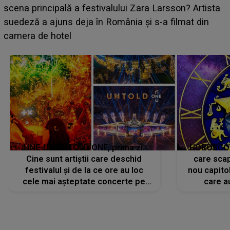
luat prin surprindere pe Emanuel. CINE ESTE
BĂIATUL VIZAT de Alexandra?! Aflându-se în fața
faptului împlinit, A RECUNOSCUT IMEDIAT: "Am
avut..."
LINE-UP UNTOLD ONE, prima zi.
HOROSCOP 
Cine sunt artiștii care deschid
care scap
festivalul și de la ce ore au loc
nou capitol
cele mai așteptate concerte pe
care a
scena principală?
perioadă 