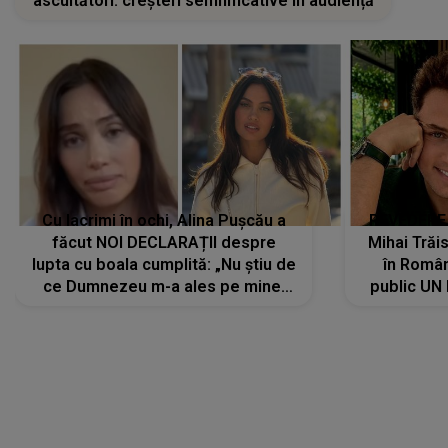
ascultători: creșteri semnificative în audiență
Cu lacrimi în ochi, Alina Pușcău a
REVEDERE
făcut NOI DECLARAȚII despre
Mihai Trăis
lupta cu boala cumplită: „Nu știu de
în Români
ce Dumnezeu m-a ales pe mine.
public UN
Am cancer la sân, am intrat în
"Nu știu ce
metastază...”