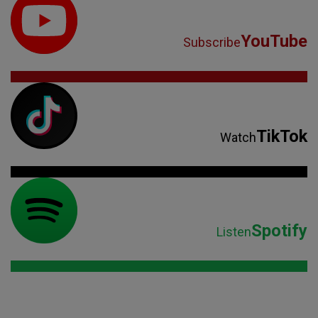
YouTube
Subscribe
TikTok
Watch
Spotify
Listen