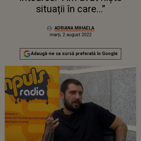
situații în care...”
Autor:
ADRIANA MIHAELA
Publicat:
luni, 2 august 2021
Actualizat:
marți, 2 august 2022
Adaugă-ne ca sursă preferată în Google