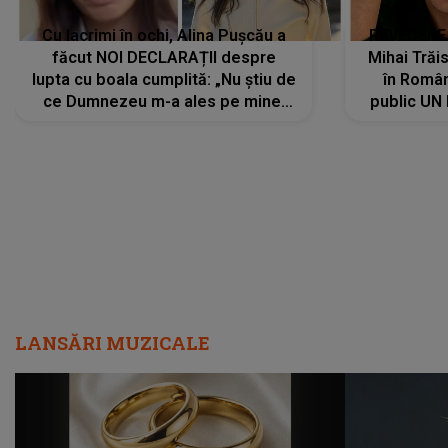
Cu lacrimi în ochi, Alina Pușcău a
REVEDERE
făcut NOI DECLARAȚII despre
Mihai Trăis
lupta cu boala cumplită: „Nu știu de
în Români
ce Dumnezeu m-a ales pe mine.
public UN
Am cancer la sân, am intrat în
"Nu știu ce
metastază...”
LANSĂRI MUZICALE