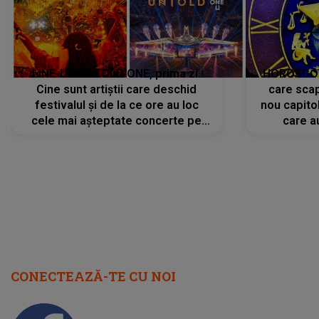
LINE-UP UNTOLD ONE, prima zi.
HOROSCOP 
Cine sunt artiștii care deschid
care scap
festivalul și de la ce ore au loc
nou capitol
cele mai așteptate concerte pe
care a
scena principală?
perioadă 
CONECTEAZĂ-TE CU NOI