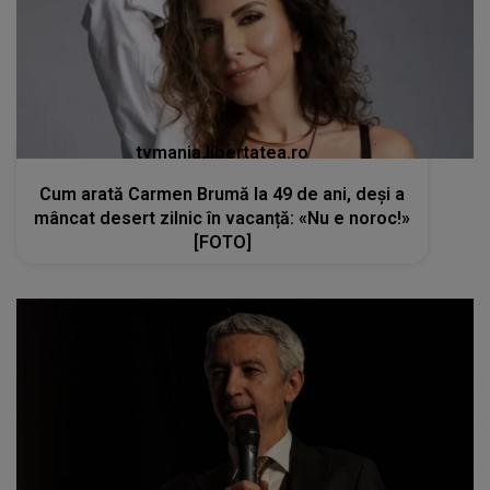
tvmania.libertatea.ro
Cum arată Carmen Brumă la 49 de ani, deși a
mâncat desert zilnic în vacanță: «Nu e noroc!»
[FOTO]