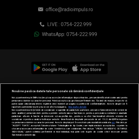
office@radioimpuls.ro
LIVE : 0754-222.999
WhatsApp: 0754-222.999
© 2019-2026 DOGAN MEDIA INTERNATIONAL SA, Toate
Nouă ne pasă ca datele tale personale să rămână confidențiale
drepturile rezervate.
Noi și partenerii noștri
589
stocăm și/sau accesăm informații pe dispozitivul dvs., precum identificatorii cookie unici pentru
prelucrarea datelor cu caracter personal. Puteți accepta sau gestiona preferințele dvs. făcând clic mai jos, respectiv vă
puteți opune utilizării unui interes legitim în orice moment pe pagina cu politica de confidențialitate. Aceste alegeri vor fi
raportate partenerilor noștri și nu vă vor afecta navigarea.
Mai multe detalii
Noi si partenerii nostri (retelele de socializare si agentiile de publicitate partenere, precum si furnizorii nostri de servicii de
date analitice) prelucram date pentru a permite website-ului sa functioneze, pentru a personaliza continutul si anunturile
publicitare afisate in functie de interesele si/sau profilul dvs., pentru a va oferi functionalitati aferente retelelor de
socializare si pentru a analiza traficul pe website. Beneficiati de drepturile prevazute de art. 15-22 din GDPR in legatura
cu prelucrarea datelor cu caracter personal. Aceste drepturi pot fi exercitate prin modalitatea indicata
aici
. Prin click pe
“ACCEPT TOATE”, acceptati folosirea tuturor Tehnologiilor de tip Cookie, care implica inclusiv acceptul dvs. cu privire la
stocarea/accesarea informatiilor de catre Vendor-ii cu care colaboram. Prin click pe “VREAU SA MODIFIC SETARILE
INDIVIDUAL” puteti schimba preferintele in mod individual, mai putin cele legate de cookie strict necesare pentru
functionarea website-ului.