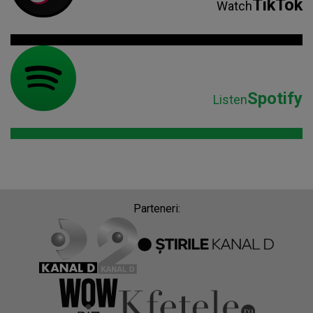
TikTok
Watch
Spotify
Listen
Parteneri: