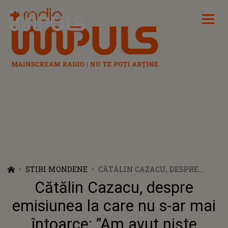
Radio Impuls
STIRI MONDENE
CĂTĂLIN CAZACU, DESPRE
EMISIUNEA LA CARE NU S-AR
Cătălin Cazacu, despre
MAI ÎNTOARCE: ”AM AVUT
NIȘTE SITUAȚII ÎN CARE...”
emisiunea la care nu s-ar mai
întoarce: ”Am avut niște