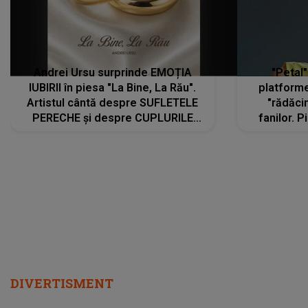
Andrei Ursu surprinde EMOȚIA
"Petal"
IUBIRII în piesa "La Bine, La Rău".
platforme
Artistul cântă despre SUFLETELE
"rădăci
PERECHE și despre CUPLURILE
fanilor. 
care aleg să meargă împreună pe
Arian
același drum, INDIFERENT DE CE LE
ascultă
REZERVĂ VIAȚA
DIVERTISMENT