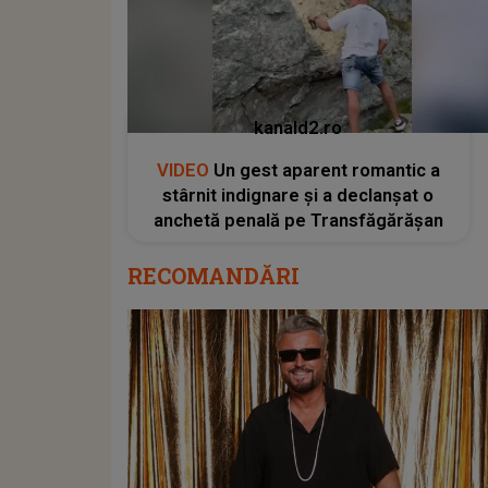
kanald2.ro
VIDEO
Un gest aparent romantic a
stârnit indignare și a declanșat o
anchetă penală pe Transfăgărășan
RECOMANDĂRI