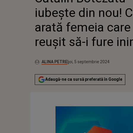
REUȘIT 
iubește din nou!
INIMA
arată femeia care
reușit să-i fure in
Publicat:
Autor:
marți, 5 septembrie 2023
Actualizat:
ALINA PETRE
joi, 5 septembrie 2024
Adaugă-ne ca sursă preferată în Google