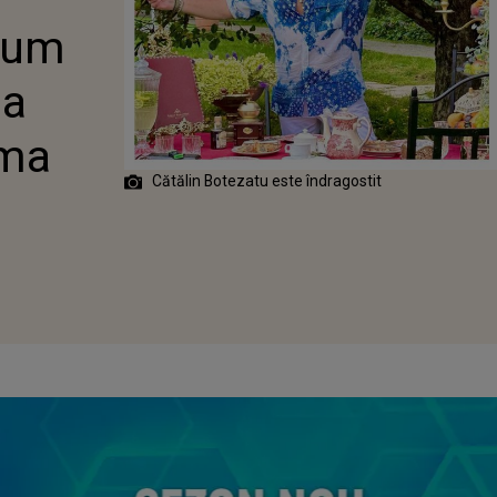
SĂ-I FURE
 Cum
 a
ima
Cătălin Botezatu este îndragostit