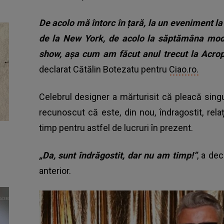
De acolo mă întorc în țară, la un eveniment l
de la New York, de acolo la săptămâna mode
show, așa cum am făcut anul trecut la Acropo
declarat Cătălin Botezatu pentru
Ciao.ro.
Celebrul designer a mărturisit că pleacă singur
recunoscut că este, din nou, îndragostit, rela
timp pentru astfel de lucruri în prezent.
„Da, sunt îndrăgostit, dar nu am timp!”
, a de
anterior.