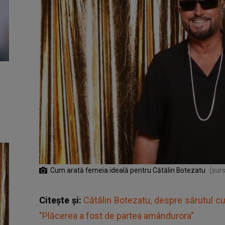
Cum arată femeia ideală pentru Cătălin Botezatu
(sur
Citește și:
Cătălin Botezatu, despre sărutul cu
"Plăcerea a fost de partea amândurora"