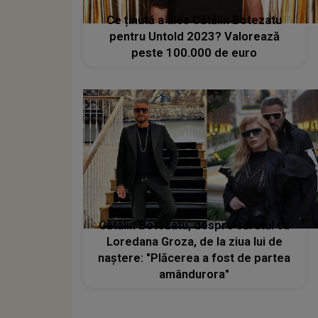
Ce ținută a ales Cătălin Botezatu
pentru Untold 2023? Valorează
peste 100.000 de euro
Cătălin Botezatu, despre sărutul cu
Loredana Groza, de la ziua lui de
naștere: "Plăcerea a fost de partea
amândurora"