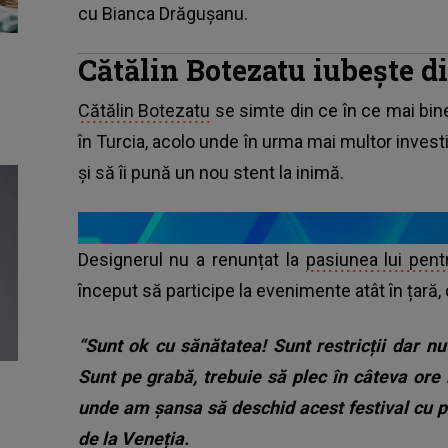
cu Bianca Drăgușanu.
Cătălin Botezatu iubește d
Cătălin Botezatu
se simte din ce în ce mai bine
în Turcia, acolo unde în urma mai multor investi
și să îi pună un nou stent la inimă.
Designerul nu a renunțat la
pasiunea lui pen
început să participe la evenimente atât în țară, c
“Sunt ok cu sănătatea! Sunt restricții dar 
Sunt pe grabă, trebuie să plec în câteva ore 
unde am șansa să deschid acest festival cu pr
de la Veneția.