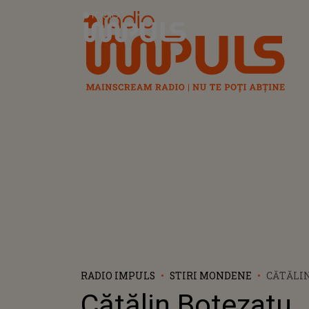
Radio Impuls
RADIO IMPULS
STIRI MONDENE
CĂTĂLI
IUBEȘTE
Cătălin Botezatu
ARATĂ F