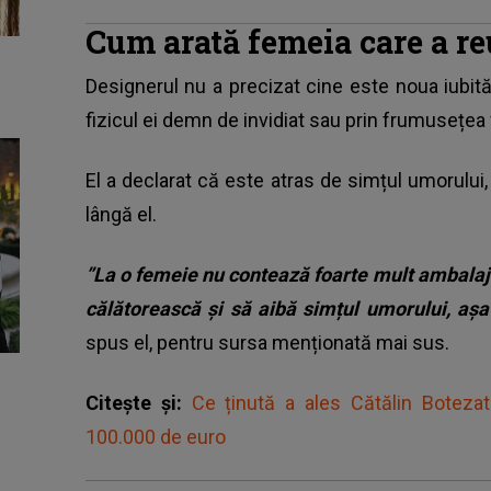
Cum arată femeia care a re
Designerul nu a precizat cine este noua iubită,
fizicul ei demn de invidiat sau prin frumusețea fi
El a declarat că este atras de simțul umorului, 
lângă el.
”La o femeie nu contează foarte mult ambalajul
călătorească și să aibă simțul umorului, aș
spus el, pentru sursa menționată mai sus.
Citește și:
Ce ținută a ales Cătălin Boteza
100.000 de euro