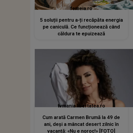
femeia.ro
5 soluții pentru a-ți recăpăta energia
pe caniculă. Ce funcționează când
căldura te epuizează
tvmania.libertatea.ro
Cum arată Carmen Brumă la 49 de
ani, deși a mâncat desert zilnic în
vacanță: «Nu e noroc!» [FOTO]