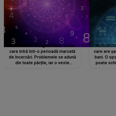
HOROSCOP 7 august 2026. Zodia
HOROSCOP 
care intră într-o perioadă marcată
care are șa
de încercări. Problemele se adună
bani. O opo
din toate părțile, iar o veste
poate schi
neașteptată îi dă planurile peste
la
cap