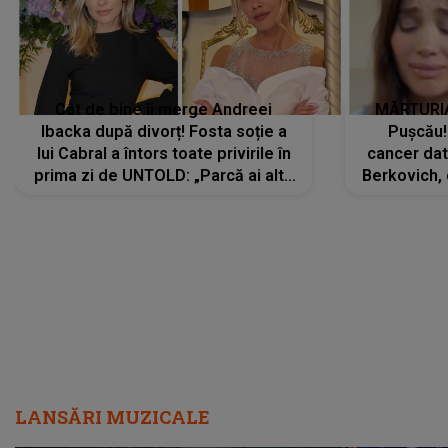
Cât de bine îi merge Andreei
MĂRTURIA
Ibacka după divorț! Fosta soție a
Pușcău!
lui Cabral a întors toate privirile în
cancer dato
prima zi de UNTOLD: „Parcă ai altă
Berkovich, 
strălucire, emani putere,
accident ru
încredere, siguranță...”
Dacă nu 
LANSĂRI MUZICALE