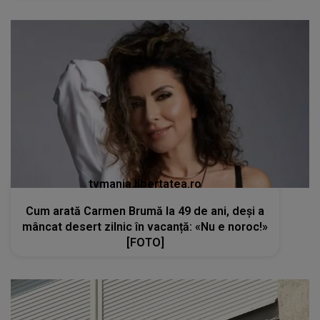
tvmania.libertatea.ro
Cum arată Carmen Brumă la 49 de ani, deși a
mâncat desert zilnic în vacanță: «Nu e noroc!»
[FOTO]