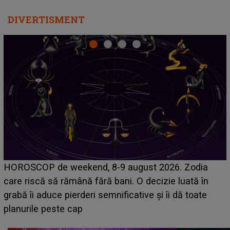
DIVERTISMENT
Emanuel a ținut ACEST DETALIU ASCU
026. Zodia
acum! În fața Alexandrei, concurentul di
zie luată în
face o MĂRTURISIRE NEAȘTEPTATĂ d
 îi dă toate
sa: "I-am spus și ei în față, eu nu te iu
că..."