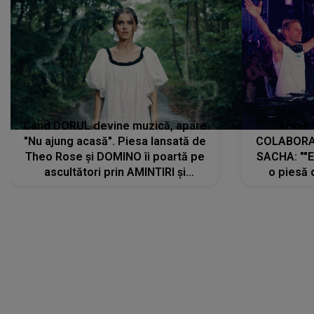
Când DORUL devine muzică, apare
Armin 
"Nu ajung acasă". Piesa lansată de
COLABORAR
Theo Rose și DOMINO îi poartă pe
SACHA: ""E
ascultători prin AMINTIRI și
o piesă 
REGĂSIRI, iar drumul emoțiilor
imediat pre
trece prin sufletul publicului:
cu mine șt
"Pentru toți cei care au plecat
păstrăm do
departe ca să le fie mai bine"