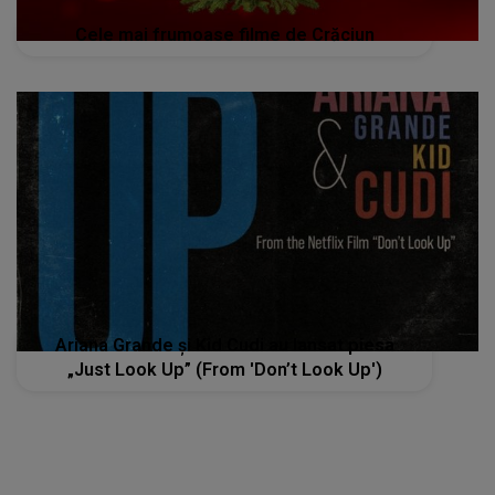
Cele mai frumoase filme de Crăciun
Ariana Grande și Kid Cudi au lansat piesa
„Just Look Up” (From 'Don’t Look Up')