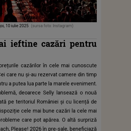
oi, 10 iulie 2025
(sursa foto: Instagram)
i ieftine cazări pentru
 prețurile cazărilor în cele mai cunoscute
 Cei care nu și-au rezervat camere din timp
ru a putea lua parte la marele eveniment.
problemă, deoarece Selly lansează o nouă
ată pe teritoriul României și cu licență de
spoziție cele mai bune cazări la cele mai
probleme care pot apărea. O altă surpriză
each, Please! 2026 în pre-sale, beneficiază