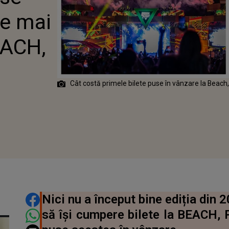
LEASE! 2026
le mai
BEACH,
Cât costă primele bilete puse în vânzare la Beach
DISTRIBUIE ARTICOLUL
Nici nu a început bine ediția din 
să își cumpere bilete la BEACH, 