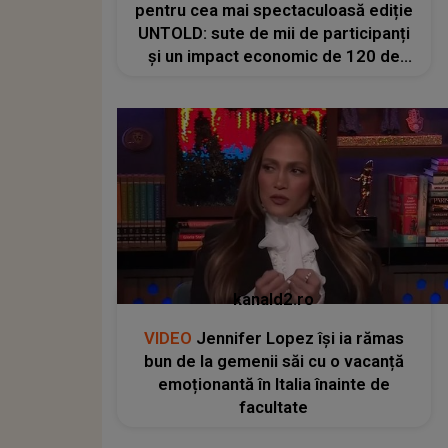
pentru cea mai spectaculoasă ediție
UNTOLD: sute de mii de participanți
și un impact economic de 120 de
milioane de euro
kanald2.ro
VIDEO
Jennifer Lopez își ia rămas
bun de la gemenii săi cu o vacanță
emoționantă în Italia înainte de
facultate