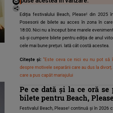
puse acestea în vânzare.
Ediția festivalului Beach, Please! din 2025 î
Posesorii de bilete au acces în zona în car
18:00. Nici nu a început bine marele evenimen
să-și cumpere bilete pentru ediția de anul viito
cele mai bune prețuri. Iată cât costă acestea.
Citește și:
"Este ceva ce nici eu nu pot să îm
despre motivele separării care au dus la divo
care a pus capăt mariajului
Pe ce dată și la ce oră s
bilete pentru Beach, Please
Festivalul
Beach, Please!
continuă și în 2026 c