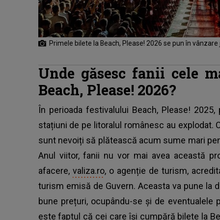
Primele bilete la Beach, Please! 2026 se pun în vânzare j
Unde găsesc fanii cele ma
Beach, Please! 2026?
În perioada festivalului Beach, Please! 2025,
stațiuni de pe litoralul românesc au explodat.
sunt nevoiți să plătească acum sume mari pent
Anul viitor, fanii nu vor mai avea această 
afacere,
valiza.ro
, o agenție de turism, acredit
turism emisă de Guvern. Aceasta va pune la di
bune prețuri, ocupându-se și de eventualele 
este faptul că cei care își cumpără bilete la B