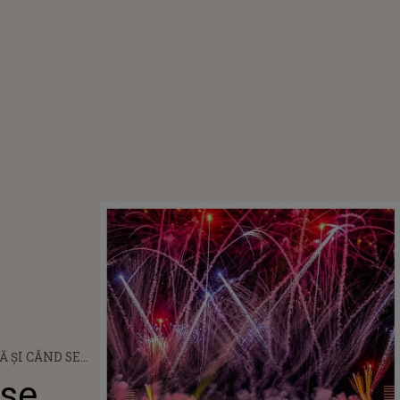
Ă ȘI CÂND SE
VÂNZARE CELE
 se
INE BILETE LA