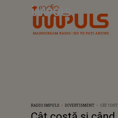
Radio Impuls
RADIO IMPULS
DIVERTISMENT
CÂT COST
PUN ÎN 
Cât costă și când
MAI IEFT