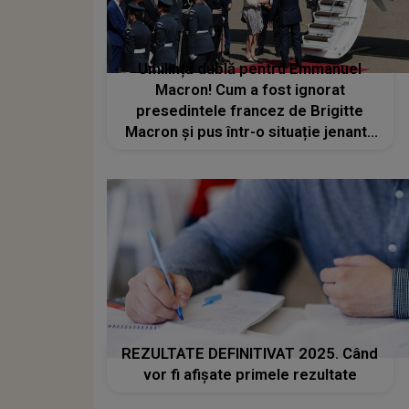
Umilință dublă pentru Emmanuel
Macron! Cum a fost ignorat
presedintele francez de Brigitte
Macron și pus într-o situație jenantă
de Kate Middleton
REZULTATE DEFINITIVAT 2025. Când
vor fi afișate primele rezultate