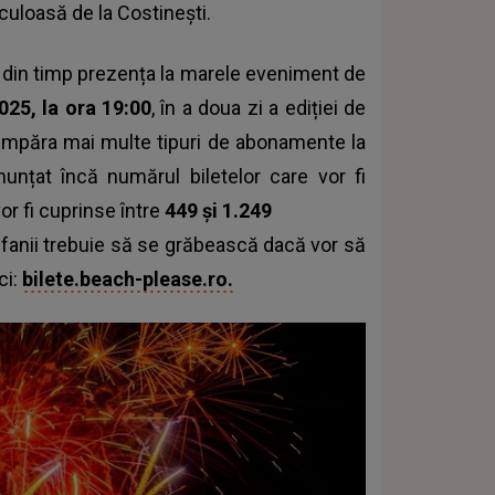
aculoasă de la Costinești.
re din timp prezența la marele eveniment de
2025, la ora 19:00
, în a doua zi a ediției de
 cumpăra mai multe tipuri de abonamente la
nunțat încă numărul biletelor care vor fi
vor fi cuprinse între
449 și 1.249
că fanii trebuie să se grăbească dacă vor să
ci:
bilete.beach-please.ro.