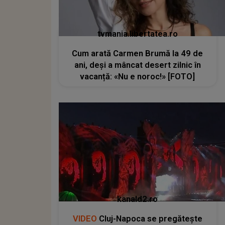
tvmania.libertatea.ro
Cum arată Carmen Brumă la 49 de
ani, deși a mâncat desert zilnic în
vacanță: «Nu e noroc!» [FOTO]
kanald2.ro
VIDEO
Cluj-Napoca se pregătește