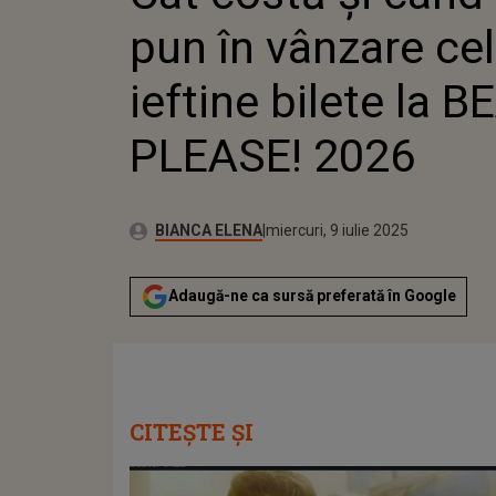
BEACH, P
pun în vânzare ce
ieftine bilete la 
PLEASE! 2026
Publicat:
Autor:
miercuri, 9 iulie 2025
Actualizat:
BIANCA ELENA
miercuri, 9 iulie 2025
Adaugă-ne ca sursă preferată în Google
CITEȘTE ȘI