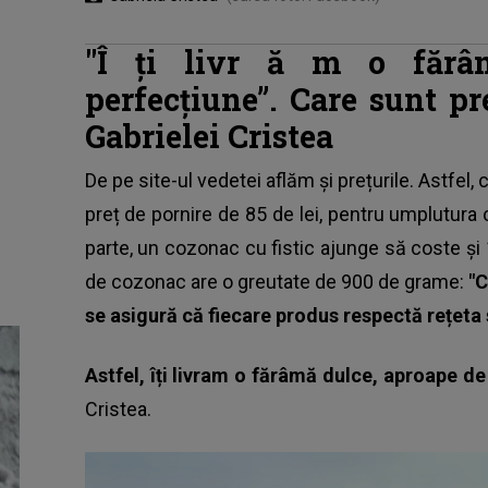
"Î
ți livr
ă
m o fărâm
perfecțiune”
. Care sunt pr
Gabrielei Cristea
De pe site-ul vedetei aflăm și prețurile. Astfel,
c
preț de pornire de 85 de lei, pentru umplutura
parte, un cozonac cu fistic ajunge să coste și
de cozonac are o greutate de 900 de grame:
"C
se asigură că fiecare produs respectă rețeta s
Astfel, îți livram o fărâmă dulce, aproape de
Cristea.