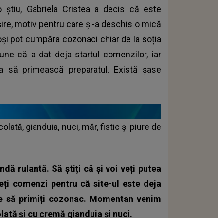
știu, Gabriela Cristea a decis că este
ire, motiv pentru care și-a deschis o mică
ioși pot cumpăra cozonaci chiar de la soția
une că a dat deja startul comenzilor, iar
ea să primească preparatul. Există șase
ată, gianduia, nuci, măr, fistic și piure de
dă rulantă. Să știți că și voi veți putea
ți comenzi pentru că site-ul este deja
are să primiți cozonac. Momentan venim
lată și cu cremă gianduia și nuci.