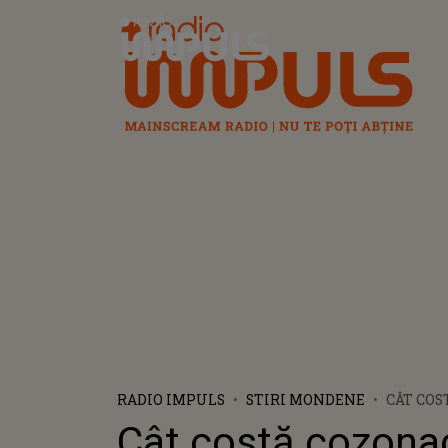
Radio Impuls
RADIO IMPULS
STIRI MONDENE
CÂT CO
FĂCUT D
Cât costă cozona
CRISTEA