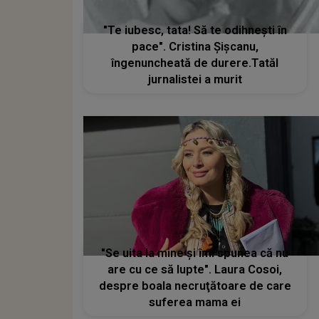
"Te iubesc, tata! Să te odihnești în
pace". Cristina Șișcanu,
îngenuncheată de durere.Tatăl
jurnalistei a murit
"Se uita la mine și îmi spunea că nu
are cu ce să lupte". Laura Cosoi,
despre boala necruţătoare de care
suferea mama ei