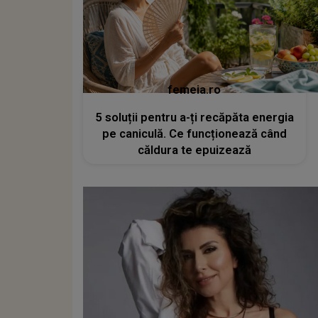
femeia.ro
5 soluții pentru a-ți recăpăta energia
pe caniculă. Ce funcționează când
căldura te epuizează