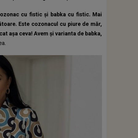
zonac cu fistic și babka cu fistic. Mai
ătoare. Este cozonacul cu piure de măr,
cat așa ceva! Avem și varianta de babka,
ea
.