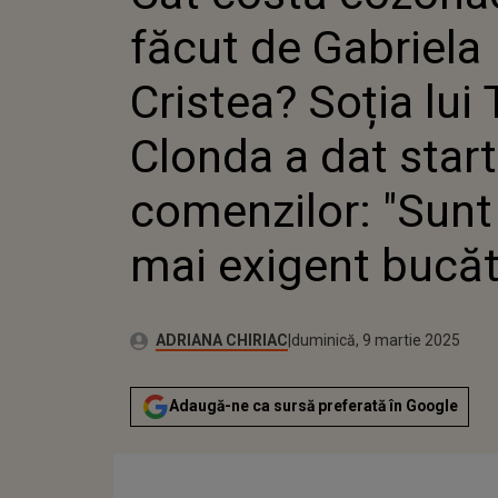
TAVI CL
făcut de Gabriela
STARTU
"SUNT C
EXIGEN
Cristea? Soția lui 
Clonda a dat start
comenzilor: "Sunt
mai exigent bucăt
Publicat:
Autor:
sâmbătă, 9 martie 2024
Actualizat:
ADRIANA CHIRIAC
duminică, 9 martie 2025
Adaugă-ne ca sursă preferată în Google