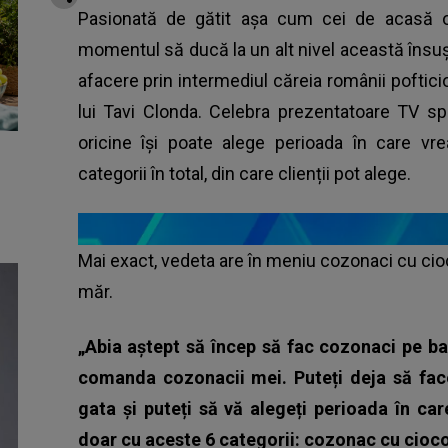
Pasionată de gătit așa cum cei de acasă o 
momentul să ducă la un alt nivel această însuș
afacere prin intermediul căreia românii poftic
lui Tavi Clonda. Celebra prezentatoare TV sp
oricine își poate alege perioada în care vr
categorii în total, din care clienții pot alege.
Mai exact, vedeta are în meniu cozonaci cu ciocol
măr.
„Abia aștept să încep să fac cozonaci pe ban
comanda cozonacii mei. Puteți deja să face
gata și puteți să vă alegeți perioada în c
doar cu aceste 6 categorii: cozonac cu cioco