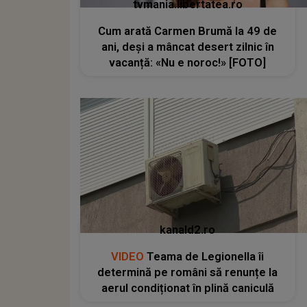
tvmania.libertatea.ro
Cum arată Carmen Brumă la 49 de
ani, deși a mâncat desert zilnic în
vacanță: «Nu e noroc!» [FOTO]
kanald2.ro
VIDEO
Teama de Legionella îi
determină pe români să renunțe la
aerul condiționat în plină caniculă