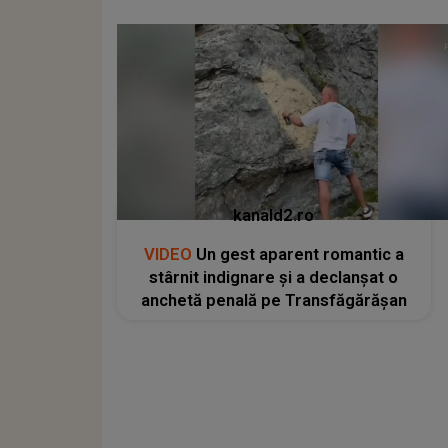
kanald2.ro
VIDEO
Un gest aparent romantic a
stârnit indignare și a declanșat o
anchetă penală pe Transfăgărășan