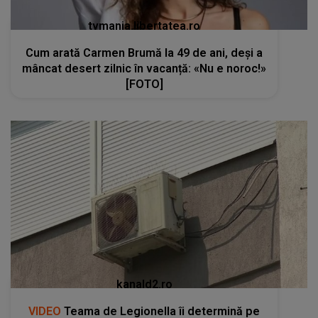
tvmania.libertatea.ro
Cum arată Carmen Brumă la 49 de ani, deși a
mâncat desert zilnic în vacanță: «Nu e noroc!»
[FOTO]
kanald2.ro
VIDEO
Teama de Legionella îi determină pe