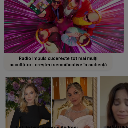
Radio Impuls cucerește tot mai mulți
ascultători: creșteri semnificative în audiență
Cât de bine îi merge Andreei
MĂRTURIA