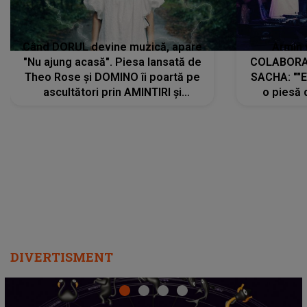
Când DORUL devine muzică, apare
Armin 
"Nu ajung acasă". Piesa lansată de
COLABORAR
Theo Rose și DOMINO îi poartă pe
SACHA: ""E
ascultători prin AMINTIRI și
o piesă 
REGĂSIRI, iar drumul emoțiilor
imediat pre
trece prin sufletul publicului:
cu mine șt
"Pentru toți cei care au plecat
păstrăm do
departe ca să le fie mai bine"
DIVERTISMENT