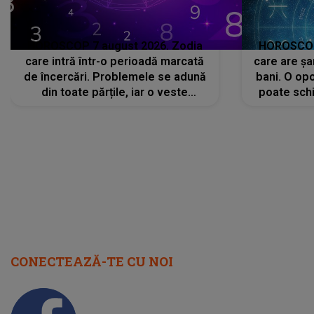
HOROSCOP 7 august 2026. Zodia
HOROSCOP 
care intră într-o perioadă marcată
care are șa
de încercări. Problemele se adună
bani. O opo
din toate părțile, iar o veste
poate schi
neașteptată îi dă planurile peste
la
cap
CONECTEAZĂ-TE CU NOI