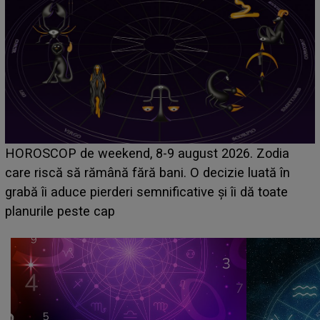
Emanuel a ținut ACEST DETALIU ASCUNS până
acum! În fața Alexandrei, concurentul din Casa Iubirii
face o MĂRTURISIRE NEAȘTEPTATĂ despre mama
sa: "I-am spus și ei în față, eu nu te iubesc pentru
că..."