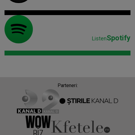
Spotify
Listen
Parteneri: