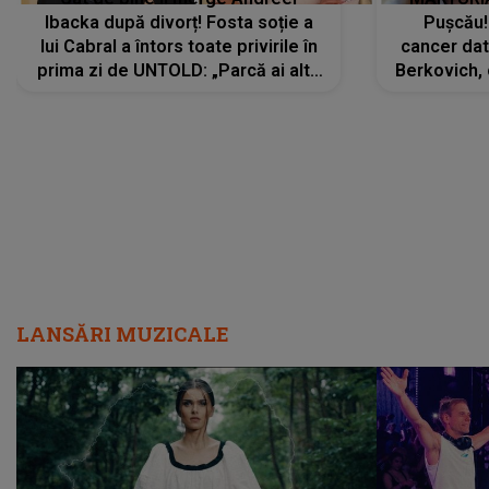
Ibacka după divorț! Fosta soție a
Pușcău!
lui Cabral a întors toate privirile în
cancer dato
prima zi de UNTOLD: „Parcă ai altă
Berkovich, 
strălucire, emani putere,
accident ru
încredere, siguranță...”
Dacă nu 
LANSĂRI MUZICALE