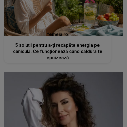
femeia.ro
5 soluții pentru a-ți recăpăta energia pe
caniculă. Ce funcționează când căldura te
epuizează