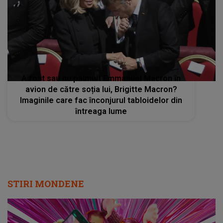
A fost sau nu pălmuit Emmanuel Macron în
avion de către soția lui, Brigitte Macron?
Imaginile care fac înconjurul tabloidelor din
întreaga lume
STIRI MONDENE