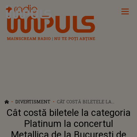
Radio Impuls
DIVERTISMENT
CÂT COSTĂ BILETELE LA
CATEGORIA PLATINUM LA
Cât costă biletele la categoria
CONCERTUL METALLICA DE LA
BUCUREȘTI DE PE 13 MAI 2026
Platinum la concertul
Metallica de la București de