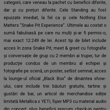
categorii, care veneau la pachet cu beneficii diferite,
dar și cu prețuri diferite. Cele Standing au fost
epuizate imediat, la fel ca și cele Nothing Else
Matters ”Snake Pit Experience”. Ultimele au costat o
sumă fabuloasă pe care nu mulți și-ar fi permis-o,
mai exact 12.249 de lei. Acest tip de bilet include
acces în zona Snake Pit, meet & greet cu fotografie
și conversație de grup cu 2 membri ai trupei, tur de
producție condus de un membru al echipei și
fotografie pe scenă, un poster, setlist semnat, acces
la lounge-ul oficial „Black Box” de dinaintea show-
ului, care include trei băuturi gratuite, tartine și
gustări de bar, un articol de merchandise ediție
limitată Metallica x YETI, fișier MP3 cu material audio
din concert, plus beneficii precum check-in pentru