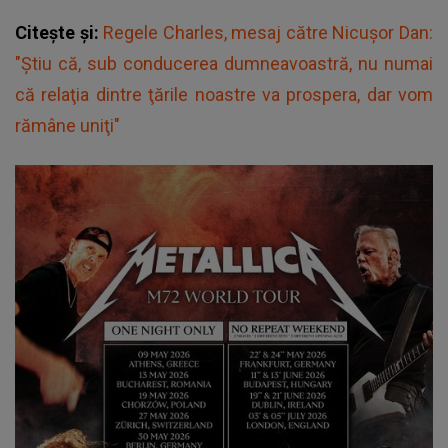
Citește și:
Regele Charles, mesaj către Nicuşor Dan:
"Ştiu că, sub conducerea dumneavoastră, nu numai
că relaţia dintre ţările noastre va prospera, dar vom
rămâne uniţi"