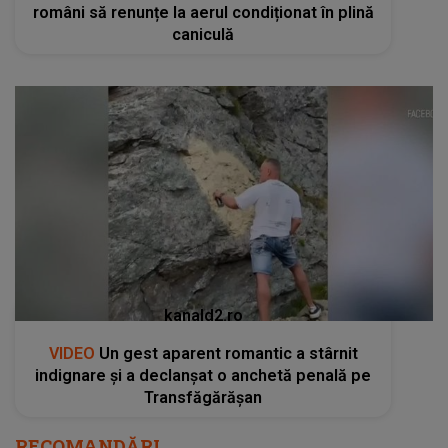
români să renunțe la aerul condiționat în plină
caniculă
kanald2.ro
VIDEO
Un gest aparent romantic a stârnit
indignare și a declanșat o anchetă penală pe
Transfăgărășan
RECOMANDĂRI