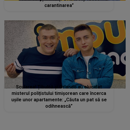
carantinarea”
Scularea! Țibulcă și Orlando au elucidat
misterul polițistului timișorean care încerca
ușile unor apartamente: „Căuta un pat să se
odihnească”