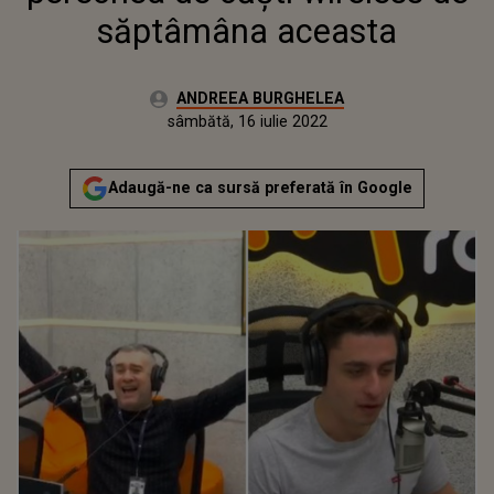
săptâmâna aceasta
Autor:
ANDREEA BURGHELEA
Publicat:
vineri, 20 noiembrie 2020
Actualizat:
sâmbătă, 16 iulie 2022
Adaugă-ne ca sursă preferată în Google