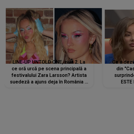
LINE-UP UNTOLD ONE, ziua 2. La
Ce a dezv
ce oră urcă pe scena principală a
din "Cas
festivalului Zara Larsson? Artista
surprind
suedeză a ajuns deja în România și
ESTE 
s-a filmat din camera de hotel
Alexandr
faptului 
IMED