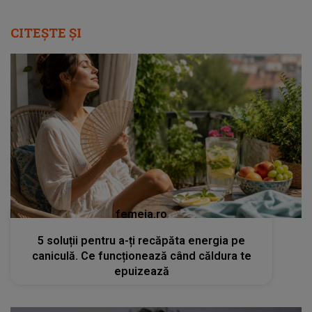
CITEȘTE ȘI
femeia.ro
5 soluții pentru a-ți recăpăta energia pe
caniculă. Ce funcționează când căldura te
epuizează