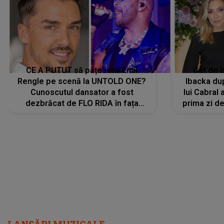
CE A PUTUT să pățească Emil
Cât de b
Rengle pe scenă la UNTOLD ONE?
Ibacka dup
Cunoscutul dansator a fost
lui Cabral a
dezbrăcat de FLO RIDA în fața
prima zi d
tuturor: „Mi-a dat hainele lui. Ce s-a
strălu
întâmplat mai exact...”
încre
LANSĂRI MUZICALE