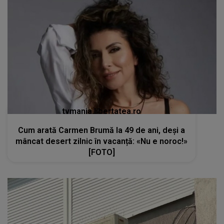
tvmania.libertatea.ro
Cum arată Carmen Brumă la 49 de ani, deși a
mâncat desert zilnic în vacanță: «Nu e noroc!»
[FOTO]