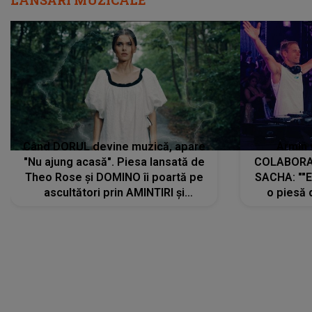
Când DORUL devine muzică, apare
Armin 
"Nu ajung acasă". Piesa lansată de
COLABORAR
Theo Rose și DOMINO îi poartă pe
SACHA: ""E
ascultători prin AMINTIRI și
o piesă 
REGĂSIRI, iar drumul emoțiilor
imediat pre
trece prin sufletul publicului:
cu mine șt
"Pentru toți cei care au plecat
păstrăm do
departe ca să le fie mai bine"