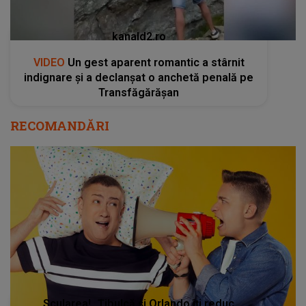
kanald2.ro
VIDEO
Un gest aparent romantic a stârnit
indignare și a declanșat o anchetă penală pe
Transfăgărășan
RECOMANDĂRI
Scularea! „Țibulcă și Orlando îți reduc