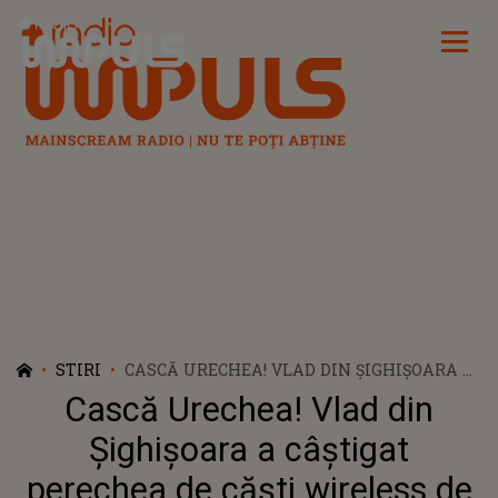
Radio Impuls
STIRI
CASCĂ URECHEA! VLAD DIN ȘIGHIȘOARA A
CÂȘTIGAT PERECHEA DE CĂȘTI WIRELESS
Cască Urechea! Vlad din
DE SĂPTÂMÂNA ACEASTA
Șighișoara a câștigat
perechea de căști wireless de