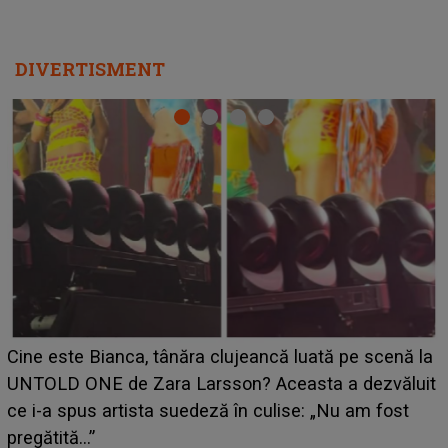
DIVERTISMENT
HOROSCOP 11 august 2026. Marte intră în Rac și
la
aduce tensiuni uriașe pentru o zodie! Conflictele
it
izbucnesc din senin în jurul ei, iar o situație dificilă
scapă de sub control