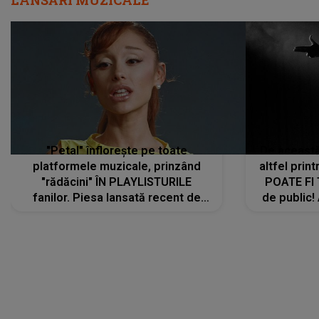
LANSĂRI MUZICALE
"Petal" înflorește pe toate
De această 
platformele muzicale, prinzând
altfel prin
"rădăcini" ÎN PLAYLISTURILE
POATE FI
fanilor. Piesa lansată recent de
de public!
Ariana Grande îi face pe
a lansat V
ascultători SĂ O ASCULTE PE
REPEAT