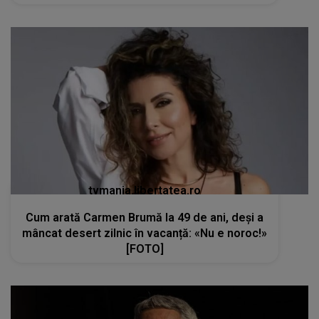
tvmania.libertatea.ro
Cum arată Carmen Brumă la 49 de ani, deși a
mâncat desert zilnic în vacanță: «Nu e noroc!»
[FOTO]