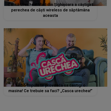
Cască Urechea! Vlad din Șighișoara a câștigat
perechea de căști wireless de săptâmâna
aceasta
Radio Impuls te provoaca sa castigi o
masina! Ce trebuie sa faci? „Casca urechea!”