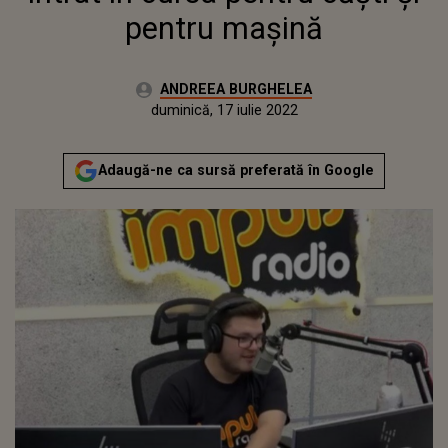
pentru mașină
Autor:
ANDREEA BURGHELEA
Publicat:
joi, 10 decembrie 2020
Actualizat:
duminică, 17 iulie 2022
Adaugă-ne ca sursă preferată în Google