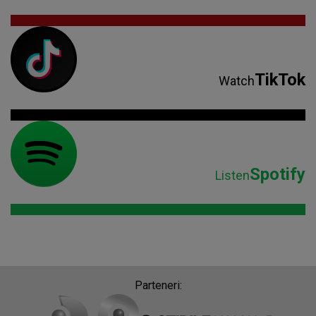
TikTok
Watch
Spotify
Listen
Parteneri: