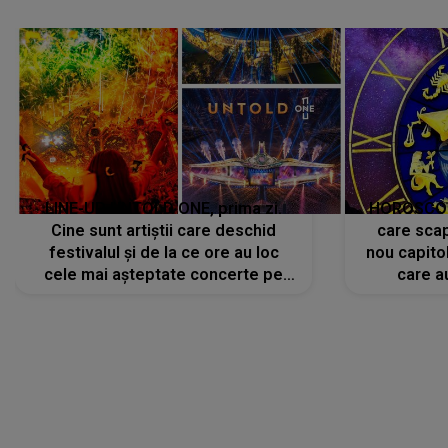
avut..."
LINE-UP UNTOLD ONE, prima zi.
HOROSCOP 
Cine sunt artiștii care deschid
care scap
festivalul și de la ce ore au loc
nou capitol
cele mai așteptate concerte pe
care a
scena principală?
perioadă 