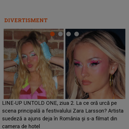
DIVERTISMENT
Ce a dezvălui
TOLD ONE, ziua 2. La ce oră urcă pe
luat prin su
ipală a festivalului Zara Larsson? Artista
BĂIATUL VIZA
ajuns deja în România și s-a filmat din
faptului îm
hotel