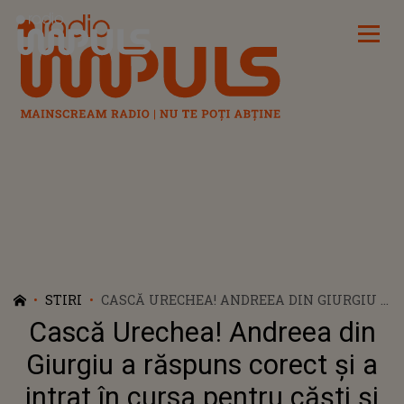
Radio Impuls
STIRI
CASCĂ URECHEA! ANDREEA DIN GIURGIU A
RĂSPUNS CORECT ȘI A INTRAT ÎN CURSA
Cască Urechea! Andreea din
PENTRU CĂȘTI ȘI PENTRU MAȘINĂ
Giurgiu a răspuns corect și a
intrat în cursa pentru căști și