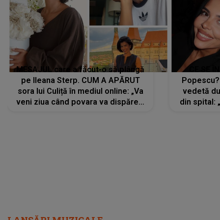
MESAJUL care a făcut-o să plângă
CE SE Î
pe Ileana Sterp. CUM A APĂRUT
Popescu?
sora lui Culiță în mediul online: „Va
vedetă du
veni ziua când povara va dispărea,
din spital:
iar lacrimile...”