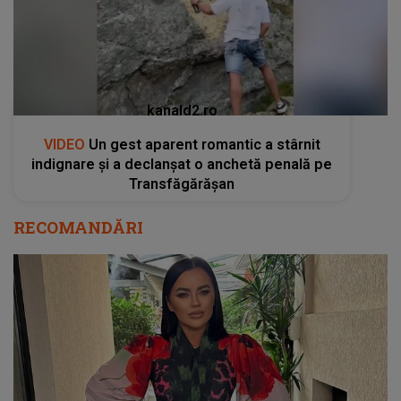
kanald2.ro
VIDEO
Un gest aparent romantic a stârnit
indignare și a declanșat o anchetă penală pe
Transfăgărășan
RECOMANDĂRI