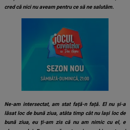
cred că nici nu aveam pentru ce să ne salutăm.
Ne-am intersectat, am stat față-n față. El nu și-a
lăsat loc de bună ziua, atâta timp cât nu lași loc de
bună ziua, eu ți-am zis că nu am nimic cu el, e