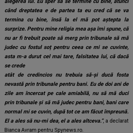
alegerea lui. Eu sper să se termine cu bine, atunci
când dreptatea e de partea ta eu cred că se va
termina cu bine, însă la el mă pot aștepta la
surprize. Pentru mine religia mea așa îmi spune, că
nu ar fi trebuit poate să merg prin tribunale să mă
judec cu fostul soț pentru ceea ce mi se cuvinte,
asta m-a durut cel mai tare, falsitatea lui, că dacă
se crede
atât de credincios nu trebuia să-și ducă fosta
nevastă prin tribunale pentru bani. Eu de doi ani de
zile am încercat pe cale amiabilă, nu să mă duci
prin tribunale și să mă judec pentru bani, bani care
normal mi se cuvin, după tot ce am făcut împreună.
El a ales să nu-mi dea, el a ales altceva.”
, a declarat
Bianca Avram pentru
Spynews.ro.