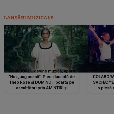
LANSĂRI MUZICALE
Când DORUL devine muzică, apare
Armin 
"Nu ajung acasă". Piesa lansată de
COLABORAR
Theo Rose și DOMINO îi poartă pe
SACHA: ""E
ascultători prin AMINTIRI și
o piesă 
REGĂSIRI, iar drumul emoțiilor
imediat pre
trece prin sufletul publicului:
cu mine șt
"Pentru toți cei care au plecat
păstrăm do
departe ca să le fie mai bine"