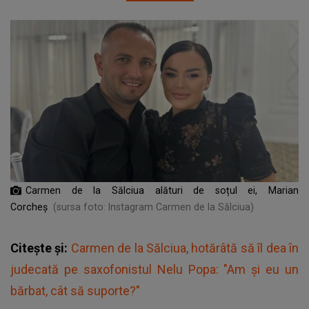
Carmen de la Sălciua alături de soțul ei, Marian
Corcheș
(sursa foto: Instagram Carmen de la Sălciua)
Citește și:
Carmen de la Sălciua, hotărâtă să îl dea în
judecată pe saxofonistul Nelu Popa: "Am și eu un
bărbat, cât să suporte?"