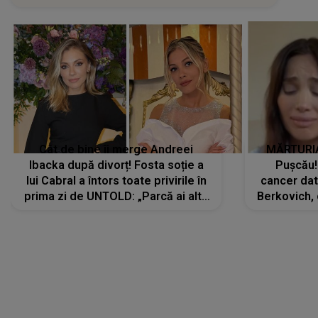
Cât de bine îi merge Andreei
MĂRTURIA
Ibacka după divorț! Fosta soție a
Pușcău!
lui Cabral a întors toate privirile în
cancer dato
prima zi de UNTOLD: „Parcă ai altă
Berkovich, 
strălucire, emani putere,
accident ru
încredere, siguranță...”
Dacă nu 