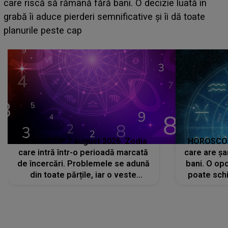
acum! În fața Alexandrei, concurentul din Casa Iubirii
face o MĂRTURISIRE NEAȘTEPTATĂ despre mama
sa: "I-am spus și ei în față, eu nu te iubesc pentru
că..."
HOROSCOP 7 august 2026. Zodia
HOROSCOP 
care intră într-o perioadă marcată
care are șa
de încercări. Problemele se adună
bani. O opo
din toate părțile, iar o veste
poate schi
neașteptată îi dă planurile peste
la
cap