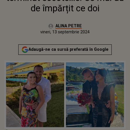
de împărțit ce doi
Autor:
ALINA PETRE
Publicat:
miercuri, 13 septembrie 2023
Actualizat:
vineri, 13 septembrie 2024
Adaugă-ne ca sursă preferată în Google