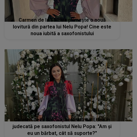
Carmen de la Sălciua primește o nouă
lovitură din partea lui Nelu Popa! Cine este
noua iubită a saxofonistului
Carmen de la Sălciua, hotărâtă să îl dea în
judecată pe saxofonistul Nelu Popa: "Am și
eu un bărbat, cât să suporte?"