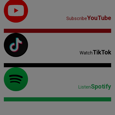
YouTube
Subscribe
TikTok
Watch
Spotify
Listen