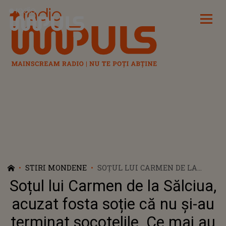
Radio Impuls
STIRI MONDENE
SOȚUL LUI CARMEN DE LA
SĂLCIUA, ACUZAT FOSTA SOȚIE
Soțul lui Carmen de la Sălciua,
CĂ NU ȘI-AU TERMINAT
SOCOTELILE. CE MAI AU DE
acuzat fosta soție că nu și-au
ÎMPĂRȚIT CE DOI
terminat socotelile. Ce mai au