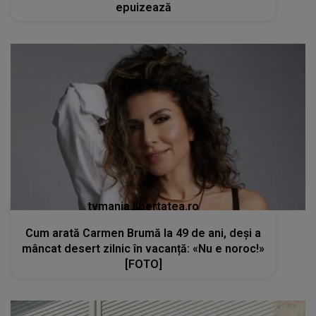
epuizează
tvmania.libertatea.ro
Cum arată Carmen Brumă la 49 de ani, deși a
mâncat desert zilnic în vacanță: «Nu e noroc!»
[FOTO]