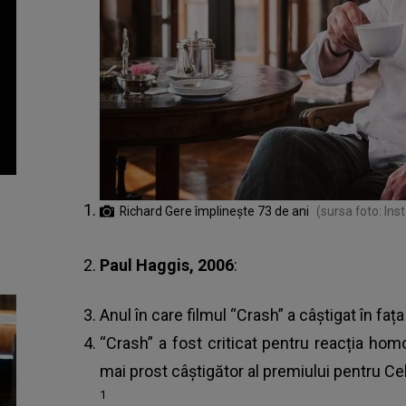
Richard Gere împlinește 73 de ani
(sursa foto: In
Paul Haggis, 2006
:
Anul în care filmul “Crash” a câștigat în faț
“Crash” a fost criticat pentru reacția hom
mai prost câștigător al premiului pentru Cel
1