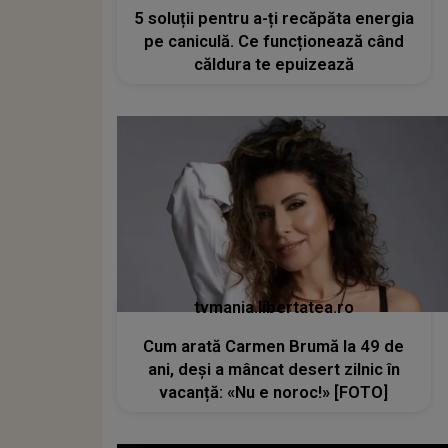
5 soluții pentru a-ți recăpăta energia
pe caniculă. Ce funcționează când
căldura te epuizează
tvmania.libertatea.ro
Cum arată Carmen Brumă la 49 de
ani, deși a mâncat desert zilnic în
vacanță: «Nu e noroc!» [FOTO]