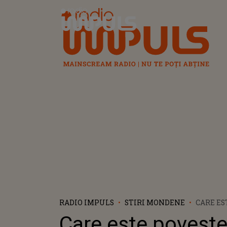
Radio Impuls
RADIO IMPULS
STIRI MONDENE
CARE ES
MAI CO
Care este poveste
DECIZII