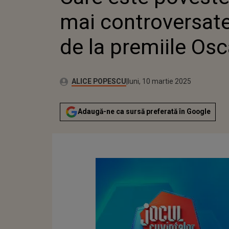
OSCAR
mai controversate
de la premiile Osc
Publicat:
Autor:
duminică, 10 martie 2024
Actualizat:
ALICE POPESCU
luni, 10 martie 2025
Adaugă-ne ca sursă preferată în Google