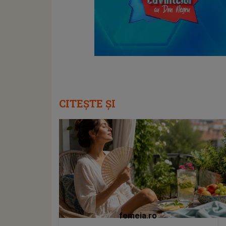
CITEȘTE ȘI
femeia.ro