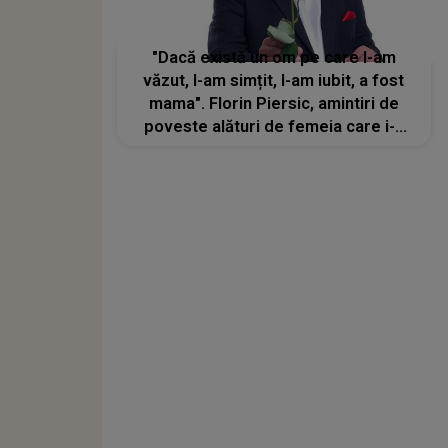
"Dacă există un om pe care l-am
văzut, l-am simțit, l-am iubit, a fost
mama". Florin Piersic, amintiri de
poveste alături de femeia care i-a
dat viață