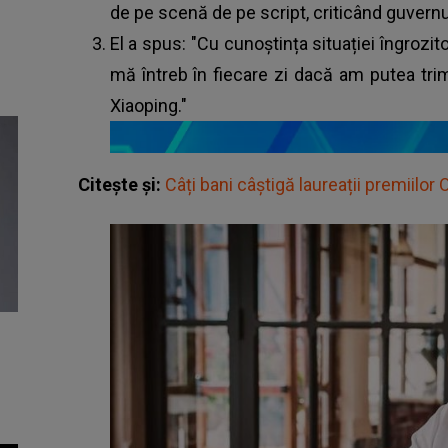
de pe scenă de pe script, criticând guvernu
El a spus: "Cu cunoștința situației îngrozit
mă întreb în fiecare zi dacă am putea tri
Xiaoping."
Citește și:
Câți bani câștigă laureații premiilor