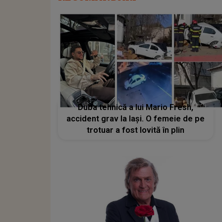
Duba tehnică a lui Mario Fresh,
accident grav la Iaşi. O femeie de pe
trotuar a fost lovită în plin