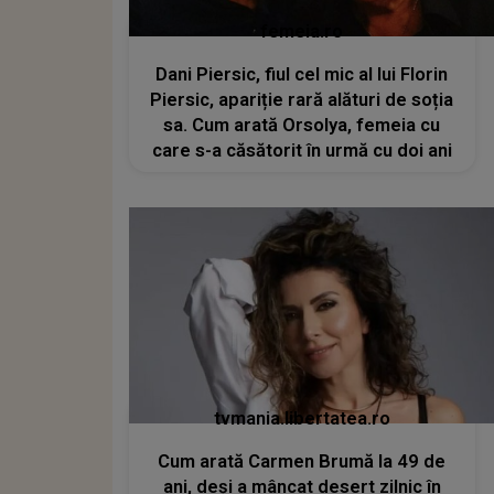
femeia.ro
Dani Piersic, fiul cel mic al lui Florin
Piersic, apariție rară alături de soția
sa. Cum arată Orsolya, femeia cu
care s-a căsătorit în urmă cu doi ani
tvmania.libertatea.ro
Cum arată Carmen Brumă la 49 de
ani, deși a mâncat desert zilnic în