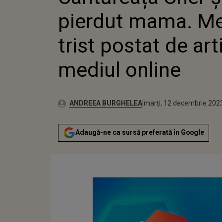
MEDIUL
pierdut mama. Me
trist postat de art
mediul online
Publicat:
Autor:
luni, 12 decembrie 2022
Actualizat:
ANDREEA BURGHELEA
marți, 12 decembrie 202
Adaugă-ne ca sursă preferată în Google