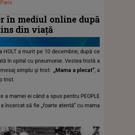
Paris
er în mediul online după
tins din viață
gia HOLT a murit pe 10 decembrie, după ce
ată în spital cu pneumonie. Vestea tristă a
n mesaj simplu și trist:
„Mama a plecat”
, a
 trist.
tate a mamei ei când a spus pentru PEOPLE
i a încercat să fie „foarte atentă” cu mama