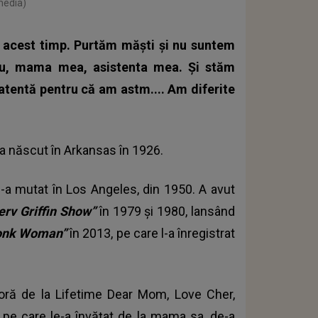
media)
 acest timp. Purtăm măști și nu suntem
eu, mama mea, asistenta mea. Și stăm
u atentă pentru că am astm.... Am diferite
-a născut în Arkansas în 1926.
 s-a mutat în Los Angeles, din 1950. A avut
rv Griffin Show”
în 1979 și 1980, lansând
onk Woman”
în 2013, pe care l-a înregistrat
o oră de la Lifetime Dear Mom, Love Cher,
e pe care le-a învățat de la mama sa, de-a