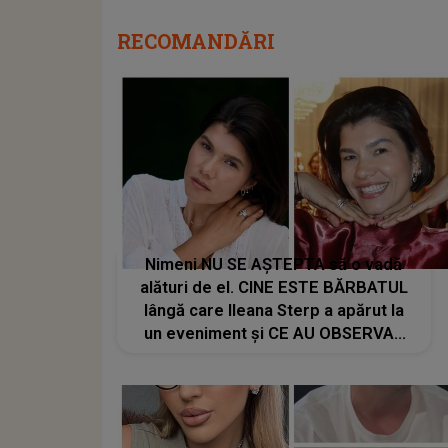
RECOMANDĂRI
Nimeni NU SE AȘTEPTA să o vadă
alături de el. CINE ESTE BĂRBATUL
lângă care Ileana Sterp a apărut la
un eveniment și CE AU OBSERVAT
internauții: "Bravo, Ileana! Să-ți ajute
Dumnezeu, să..."