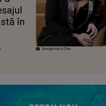
 ONLINE
sajul
istă în
Georgia Holt și Cher
3