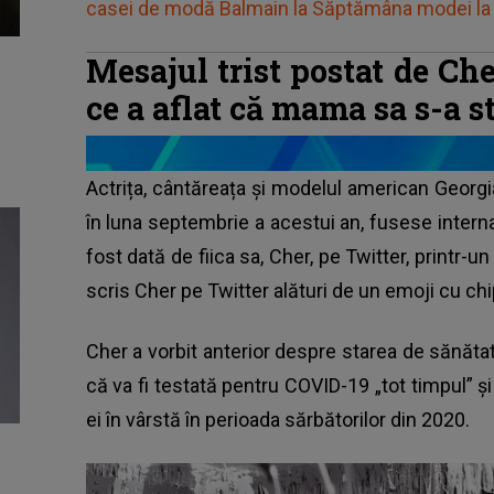
casei de modă Balmain la Săptămâna modei la 
Mesajul trist postat de Ch
ce a aflat că mama sa s-a s
Actrița, cântăreața și modelul american Geor
în luna septembrie a acestui an, fusese intern
fost dată de fiica sa, Cher, pe Twitter, printr-u
scris Cher pe Twitter alături de un emoji cu chip
Cher a vorbit anterior despre starea de sănă
că va fi testată pentru COVID-19 „tot timpul” ș
ei în vârstă în perioada sărbătorilor din 2020.