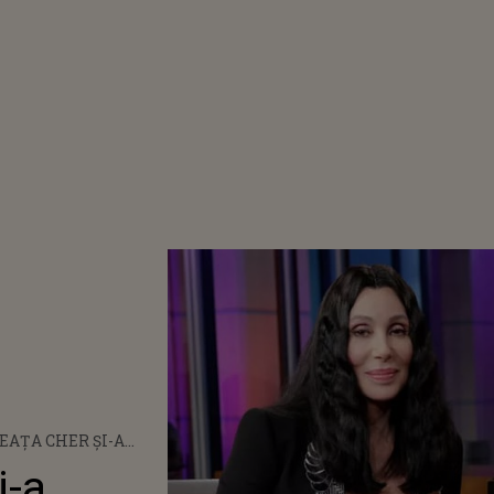
AȚA CHER ȘI-A
T MAMA. MESAJUL
i-a
OSTAT DE ARTISTĂ ÎN