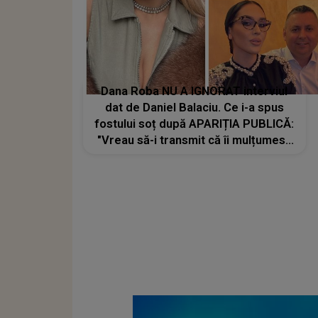
Dana Roba NU A IGNORAT interviul
dat de Daniel Balaciu. Ce i-a spus
fostului soț după APARIȚIA PUBLICĂ:
"Vreau să-i transmit că îi mulțumesc
că..."