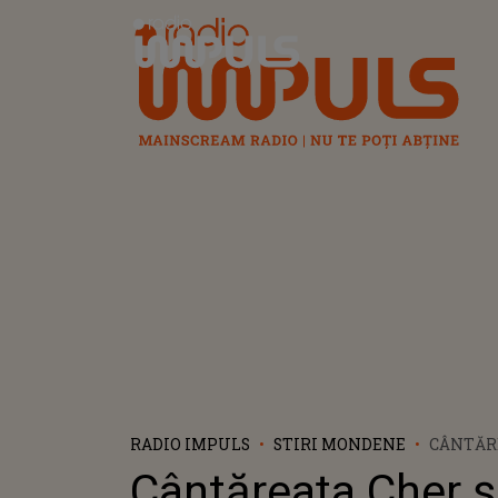
Radio Impuls
RADIO IMPULS
STIRI MONDENE
CÂNTĂRE
PIERDU
Cântăreața Cher ș
TRIST P