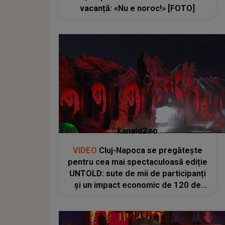
vacanță: «Nu e noroc!» [FOTO]
kanald2.ro
VIDEO
Cluj-Napoca se pregătește
pentru cea mai spectaculoasă ediție
UNTOLD: sute de mii de participanți
și un impact economic de 120 de
milioane de euro