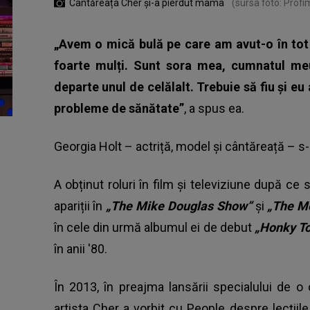
Cântăreața Cher și-a pierdut mama
(sursa foto: Profi
„Avem o mică bulă pe care am avut-o în tot
foarte mulți. Sunt sora mea, cumnatul m
departe unul de celălalt. Trebuie să fiu și e
probleme de sănătate”
, a spus ea.
Georgia Holt – actriță, model și cântăreață – s
A obținut roluri în film și televiziune după ce
apariții în
„The Mike Douglas Show”
și
„The Me
în cele din urmă albumul ei de debut
„Honky T
în anii '80.
În 2013, în preajma lansării specialului de 
artista Cher a vorbit cu People despre lecțiil