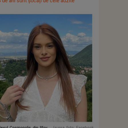
23 de ani sunt șocați de cele auzite
lexul Cosmopolis din Ilfov
(sursa foto: Facebook,