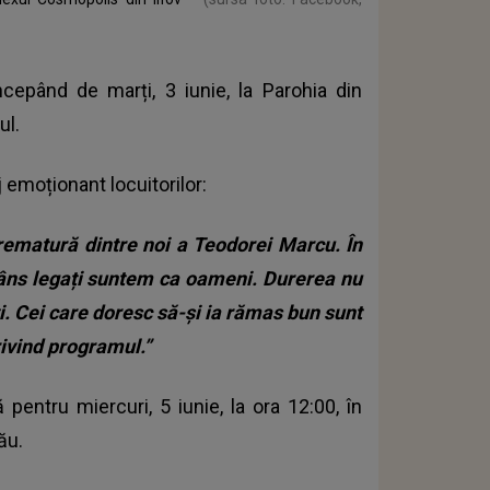
ncepând de marți, 3 iunie, la Parohia din
ul.
emoționant locuitorilor:
rematură dintre noi a Teodorei Marcu. În
âns legați suntem ca oameni. Durerea nu
ți. Cei care doresc să-și ia rămas bun sunt
rivind programul.”
ntru miercuri, 5 iunie, la ora 12:00, în
ău.