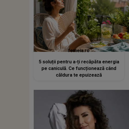
femeia.ro
5 soluții pentru a-ți recăpăta energia
pe caniculă. Ce funcționează când
căldura te epuizează