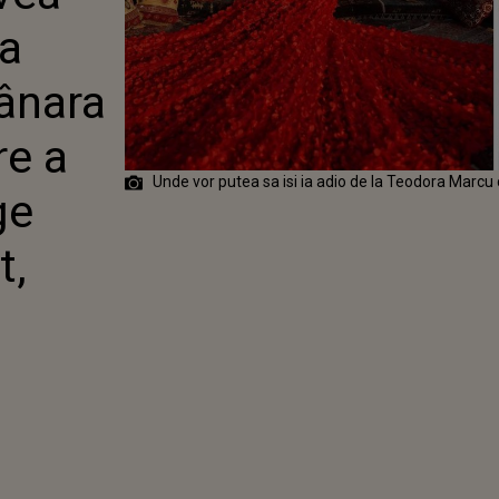
ÎN VÂRSTĂ DE
a
 A FOST UCISĂ
E RECE DE
IUBIT, ROBERT
ânara
re a
Unde vor putea sa isi ia adio de la Teodora Marcu
ge
t,