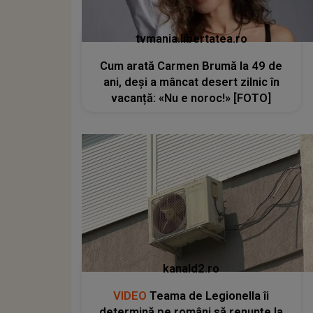
tvmania.libertatea.ro
Cum arată Carmen Brumă la 49 de
ani, deși a mâncat desert zilnic în
vacanță: «Nu e noroc!» [FOTO]
kanald2.ro
VIDEO
Teama de Legionella îi
determină pe români să renunțe la