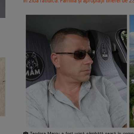
în ziua fatidică. Familia și apropiații tinerei de 
Teodora Marcu a fost ucisă sâmbătă seară în comp