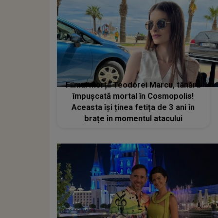
Filmul morții Teodorei Marcu, tânăra
împușcată mortal în Cosmopolis!
Aceasta își ținea fetița de 3 ani în
brațe în momentul atacului