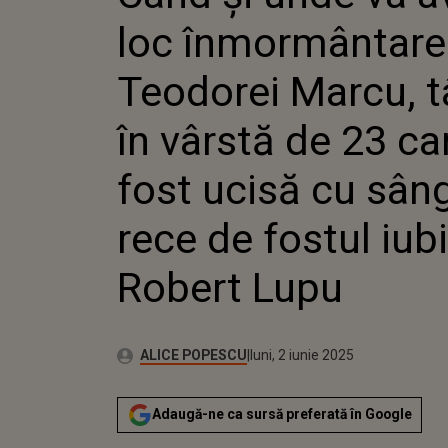
TÂNARA 
loc înmormântare
23 CARE
CU SÂNG
FOSTUL 
Teodorei Marcu, t
LUPU
în vârstă de 23 ca
fost ucisă cu sân
rece de fostul iubi
Robert Lupu
Publicat:
Autor:
luni, 2 iunie 2025
Actualizat:
ALICE POPESCU
luni, 2 iunie 2025
Adaugă-ne ca sursă preferată în Google