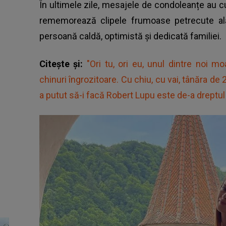
În ultimele zile, mesajele de condoleanțe au cur
rememorează clipele frumoase petrecute al
persoană caldă, optimistă și dedicată familiei.
Citește și:
"Ori tu, ori eu, unul dintre noi 
chinuri îngrozitoare. Cu chiu, cu vai, tânăra de 
a putut să-i facă Robert Lupu este de-a dreptul