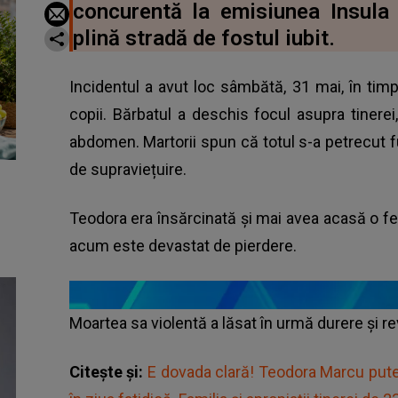
concurentă la emisiunea Insula I
plină stradă de fostul iubit.
Incidentul a avut loc sâmbătă, 31 mai, în timp 
copii. Bărbatul a deschis focul asupra tinerei
abdomen. Martorii spun că totul s-a petrecut fu
de supraviețuire.
Teodora era însărcinată și mai avea acasă o fet
acum este devastat de pierdere.
Moartea sa violentă a lăsat în urmă durere și re
Citește și:
E dovada clară! Teodora Marcu putea