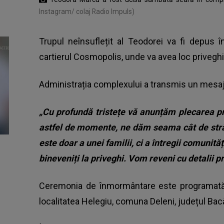
Instagram/ colaj Radio Impuls)
Trupul neînsuflețit al Teodorei va fi depus î
cartierul Cosmopolis, unde va avea loc priveghi
Administrația complexului a transmis un mesaj 
„Cu profundă tristețe vă anunțăm plecarea p
astfel de momente, ne dăm seama cât de str
este doar a unei familii, ci a întregii comunită
bineveniți la priveghi. Vom reveni cu detalii p
Ceremonia de înmormântare este programată pe
localitatea Helegiu, comuna Deleni, județul Bac