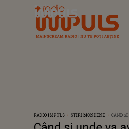
Radio Impuls
RADIO IMPULS
STIRI MONDENE
CÂND ȘI
LOC ÎN
Când și unde va a
TEODOR