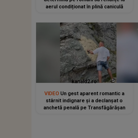
aerul condiționat în plină caniculă
kanald2.ro
VIDEO
Un gest aparent romantic a
stârnit indignare și a declanșat o
anchetă penală pe Transfăgărășan