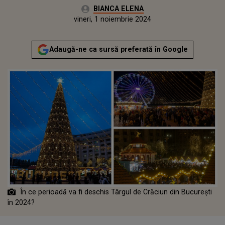
Autor:
BIANCA ELENA
Publicat:
joi, 31 octombrie 2024
Actualizat:
vineri, 1 noiembrie 2024
Adaugă-ne ca sursă preferată în Google
În ce perioadă va fi deschis Târgul de Crăciun din București
în 2024?