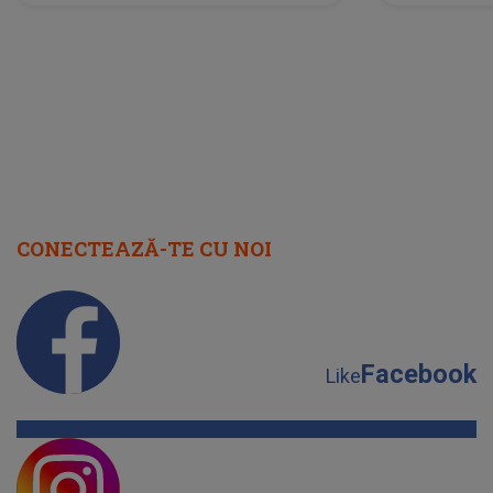
neașteptată îi dă planurile peste
la
cap
CONECTEAZĂ-TE CU NOI
Facebook
Like