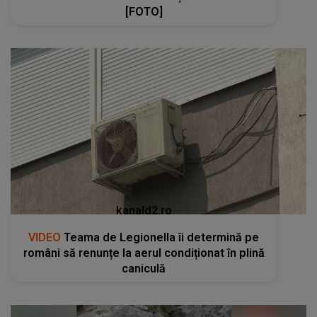
[FOTO]
kanald2.ro
VIDEO
Teama de Legionella îi determină pe
români să renunțe la aerul condiționat în plină
caniculă