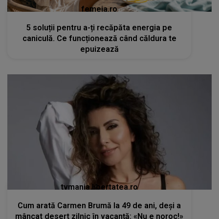
femeia.ro
5 soluții pentru a-ți recăpăta energia pe
caniculă. Ce funcționează când căldura te
epuizează
tvmania.libertatea.ro
Cum arată Carmen Brumă la 49 de ani, deși a
mâncat desert zilnic în vacanță: «Nu e noroc!»