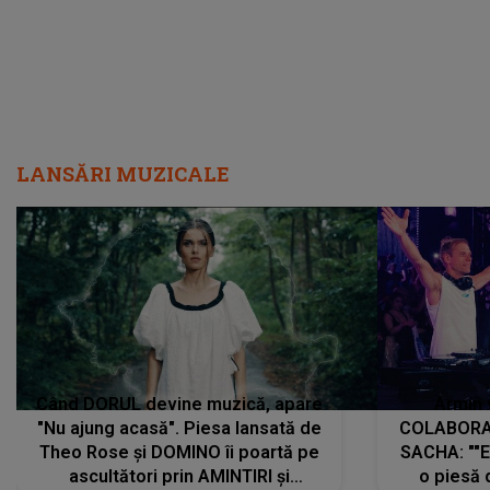
LANSĂRI MUZICALE
Când DORUL devine muzică, apare
Armin 
"Nu ajung acasă". Piesa lansată de
COLABORAR
Theo Rose și DOMINO îi poartă pe
SACHA: ""E
ascultători prin AMINTIRI și
o piesă 