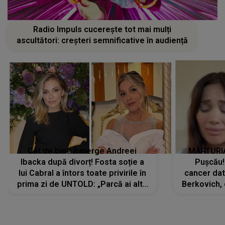
Radio Impuls cucerește tot mai mulți
ascultători: creșteri semnificative în audiență
Cât de bine îi merge Andreei
MĂRTURIA
Ibacka după divorț! Fosta soție a
Pușcău!
lui Cabral a întors toate privirile în
cancer dato
prima zi de UNTOLD: „Parcă ai altă
Berkovich, 
strălucire, emani putere,
accident ru
încredere, siguranță...”
Dacă nu 