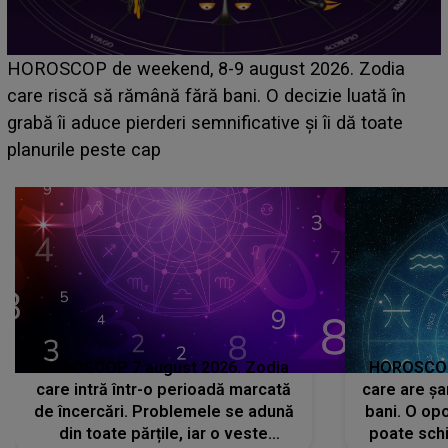
Emanuel a ținut ACEST DETALIU ASCUNS până
acum! În fața Alexandrei, concurentul din Casa Iubirii
face o MĂRTURISIRE NEAȘTEPTATĂ despre mama
sa: "I-am spus și ei în față, eu nu te iubesc pentru
că..."
HOROSCOP 7 august 2026. Zodia
HOROSCOP 
care intră într-o perioadă marcată
care are șa
de încercări. Problemele se adună
bani. O opo
din toate părțile, iar o veste
poate schi