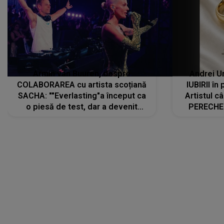
Armin van Buuren, despre
Andrei U
COLABORAREA cu artista scoțiană
IUBIRII în
SACHA: ""Everlasting"a început ca
Artistul 
o piesă de test, dar a devenit
PERECHE 
imediat preferata fanilor. Sacha și
care aleg
cu mine știam că nu am putea să o
același dr
păstrăm doar pentru noi prea mult
R
timp"