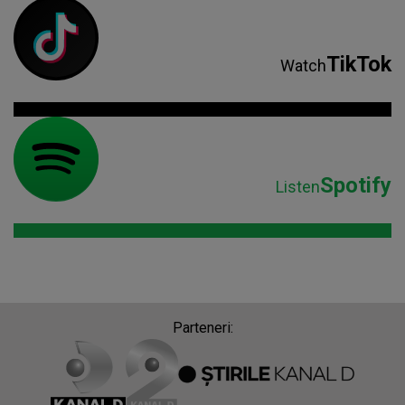
TikTok
Watch
Spotify
Listen
Parteneri: