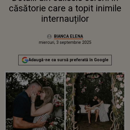
căsătorie care a topit inimile
internauților
Autor:
BIANCA ELENA
Publicat:
miercuri, 3 septembrie 2025
Actualizat:
miercuri, 3 septembrie 2025
Adaugă-ne ca sursă preferată în Google