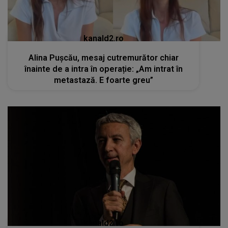
kanald2.ro
Alina Pușcău, mesaj cutremurător chiar
înainte de a intra în operație: „Am intrat în
metastază. E foarte greu”
kanald2.ro