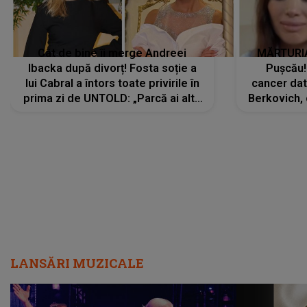
Cât de bine îi merge Andreei
MĂRTURIA
Ibacka după divorț! Fosta soție a
Pușcău!
lui Cabral a întors toate privirile în
cancer dato
prima zi de UNTOLD: „Parcă ai altă
Berkovich, 
strălucire, emani putere,
accident ru
încredere, siguranță...”
Dacă nu 
LANSĂRI MUZICALE