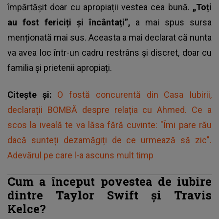
împărtășit doar cu apropiații vestea cea bună.
„Toți
au fost fericiți și încântați”,
a mai spus sursa
menționată mai sus. Aceasta a mai declarat că nunta
va avea loc într-un cadru restrâns și discret, doar cu
familia și prietenii apropiați.
Citește și:
O fostă concurentă din Casa Iubirii,
declarații BOMBĂ despre relația cu Ahmed. Ce a
scos la iveală te va lăsa fără cuvinte: "Îmi pare rău
dacă sunteți dezamăgiți de ce urmează să zic".
Adevărul pe care l-a ascuns mult timp
Cum a început povestea de iubire
dintre Taylor Swift și Travis
Kelce?