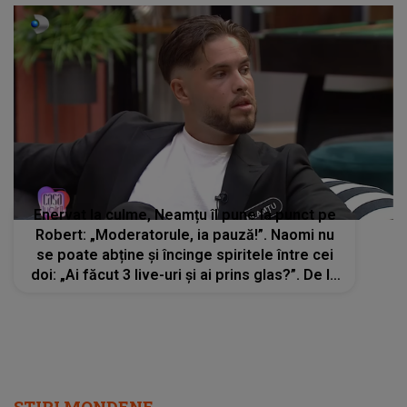
Enervat la culme, Neamțu îl pune la punct pe
Robert: „Moderatorule, ia pauză!”. Naomi nu
se poate abține și încinge spiritele între cei
doi: „Ai făcut 3 live-uri și ai prins glas?”. De la
ce a pornit conflictul dintre concurenții din
”Casa Iubirii”?
STIRI MONDENE