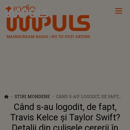
Radio Impuls
STIRI MONDENE
CÂND S-AU LOGODIT, DE FAPT,
TRAVIS KELCE ȘI TAYLOR
Când s-au logodit, de fapt,
SWIFT? DETALII DIN CULISELE
CERERII ÎN CĂSĂTORIE CARE A
Travis Kelce și Taylor Swift?
TOPIT INIMILE
Detalii din culisele cererii în
INTERNAUȚILOR