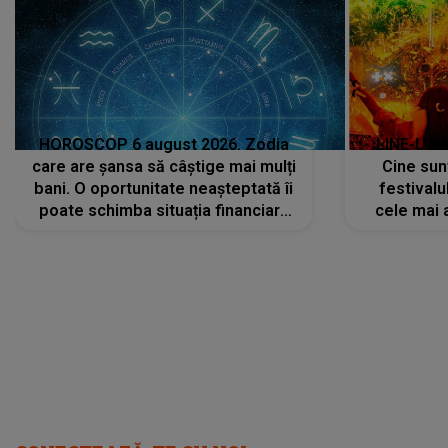
HOROSCOP 6 august 2026. Zodia
LINE-UP 
care are șansa să câștige mai mulți
Cine sunt
bani. O oportunitate neașteptată îi
festivalu
poate schimba situația financiară
cele mai 
la început de lună
sc