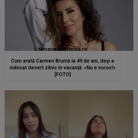
tvmania.libertatea.ro
Cum arată Carmen Brumă la 49 de ani, deși a
mâncat desert zilnic în vacanță: «Nu e noroc!»
[FOTO]