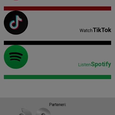
TikTok
Watch
Spotify
Listen
Parteneri: