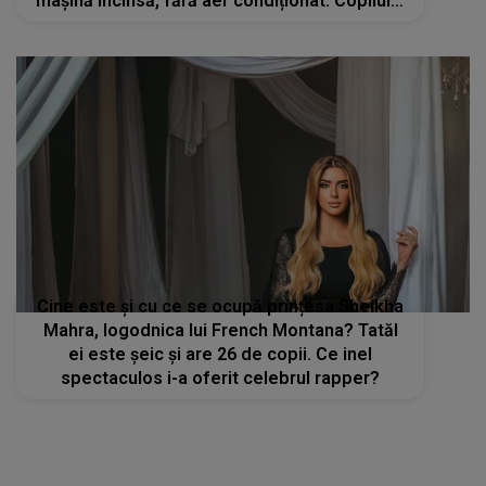
mașină încinsă, fără aer condiționat. Copilul a
murit după câteva zile
Cine este și cu ce se ocupă prințesa Sheikha
Mahra, logodnica lui French Montana? Tatăl
ei este șeic și are 26 de copii. Ce inel
spectaculos i-a oferit celebrul rapper?