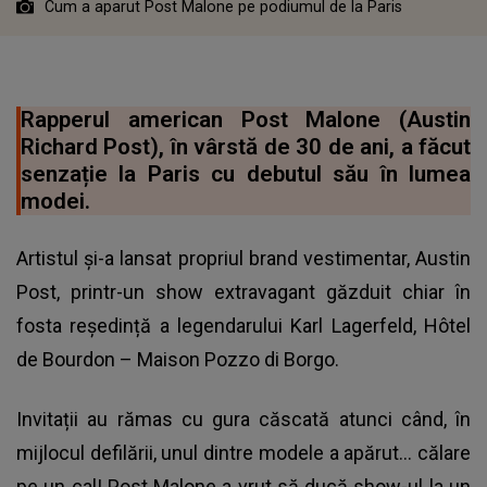
Cum a aparut Post Malone pe podiumul de la Paris
Rapperul american Post Malone (Austin
Richard Post), în vârstă de 30 de ani, a făcut
senzație la Paris cu debutul său în lumea
modei.
Artistul și-a lansat propriul brand vestimentar, Austin
Post, printr-un show extravagant găzduit chiar în
fosta reședință a legendarului Karl Lagerfeld, Hôtel
de Bourdon – Maison Pozzo di Borgo.
Invitații au rămas cu gura căscată atunci când, în
mijlocul defilării, unul dintre modele a apărut… călare
pe un cal! Post Malone a vrut să ducă show-ul la un