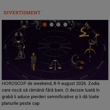
DIVERTISMENT
Emanuel a ținut ACEST DETALIU ASCUNS până
acum! În fața Alexandrei, concurentul din Casa Iubirii
face o MĂRTURISIRE NEAȘTEPTATĂ despre mama
sa: "I-am spus și ei în față, eu nu te iubesc pentru
că..."