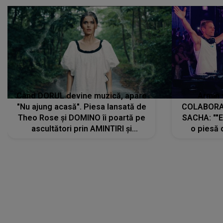
Când DORUL devine muzică, apare
Armin 
"Nu ajung acasă". Piesa lansată de
COLABORAR
Theo Rose și DOMINO îi poartă pe
SACHA: ""E
ascultători prin AMINTIRI și
o piesă 
REGĂSIRI, iar drumul emoțiilor
imediat pre
trece prin sufletul publicului:
cu mine șt
"Pentru toți cei care au plecat
păstrăm do
departe ca să le fie mai bine"