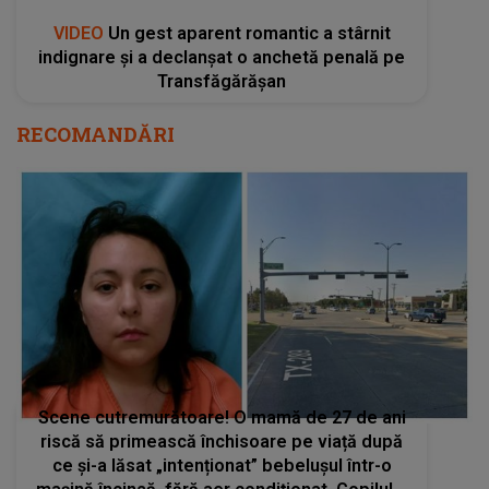
VIDEO
Un gest aparent romantic a stârnit
indignare și a declanșat o anchetă penală pe
Transfăgărășan
RECOMANDĂRI
Scene cutremurătoare! O mamă de 27 de ani
riscă să primească închisoare pe viață după
ce și-a lăsat „intenționat” bebelușul într-o