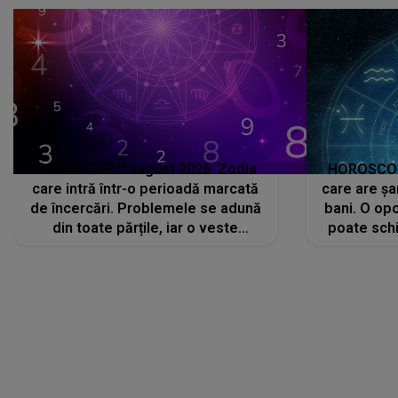
HOROSCOP 7 august 2026. Zodia
HOROSCOP 
care intră într-o perioadă marcată
care are șa
de încercări. Problemele se adună
bani. O opo
din toate părțile, iar o veste
poate schi
neașteptată îi dă planurile peste
la
cap