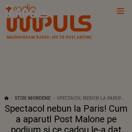
Radio Impuls
STIRI MONDENE
SPECTACOL NEBUN LA PARIS!
CUM A APARUTL POST MALONE
Spectacol nebun la Paris! Cum
PE PODIUM ȘI CE CADOU LE-A
DAT INVITAȚILOR
a aparutl Post Malone pe
podium și ce cadou le-a dat