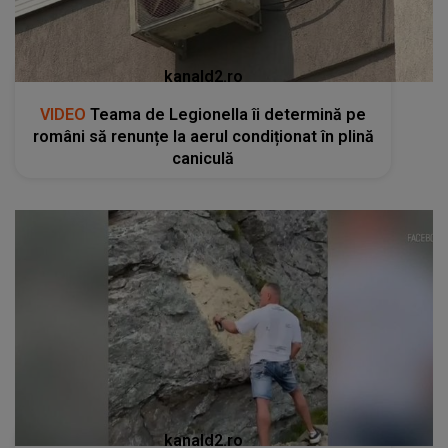
kanald2.ro
VIDEO
Teama de Legionella îi determină pe
români să renunțe la aerul condiționat în plină
caniculă
kanald2.ro