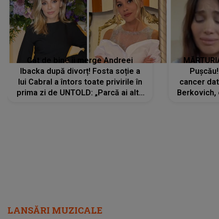
Cât de bine îi merge Andreei
MĂRTURIA
Ibacka după divorț! Fosta soție a
Pușcău!
lui Cabral a întors toate privirile în
cancer dato
prima zi de UNTOLD: „Parcă ai altă
Berkovich, 
strălucire, emani putere,
accident ru
încredere, siguranță...”
Dacă nu 
LANSĂRI MUZICALE