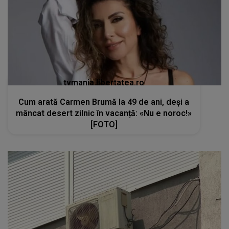
tvmania.libertatea.ro
Cum arată Carmen Brumă la 49 de ani, deși a
mâncat desert zilnic în vacanță: «Nu e noroc!»
[FOTO]