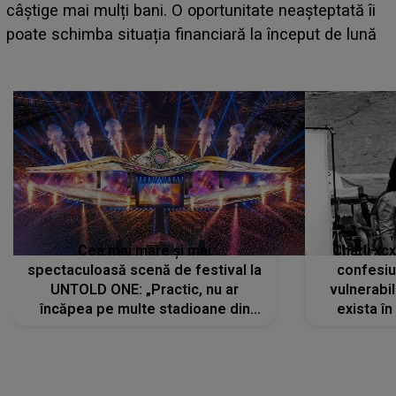
care deschid festivalul și de la ce ore au loc cele mai
așteptate concerte pe scena principală?
Cea mai mare și mai
Charli xc
spectaculoasă scenă de festival la
confesiu
UNTOLD ONE: „Practic, nu ar
vulnerabil
încăpea pe multe stadioane din
exista în
lume”. Evenimentul începe joi, 6
august 2026