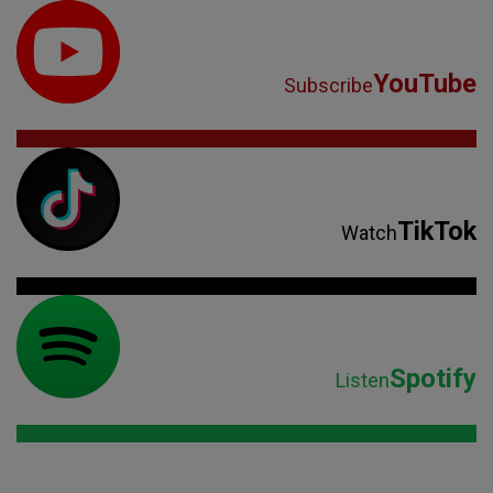
YouTube
Subscribe
TikTok
Watch
Spotify
Listen