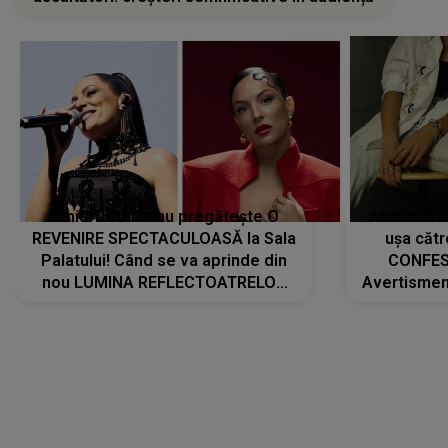
Tania Turtureanu pregătește O
Alexandra
REVENIRE SPECTACULOASĂ la Sala
ușa cătr
Palatului! Când se va aprinde din
CONFES
nou LUMINA REFLECTOATRELOR
Avertismentu
pentru artistă: " Vor fi multe
rămas ÎNT
cântece noi, în premieră. Cântece
au format-
care abia acum învață să respire"
"Am f