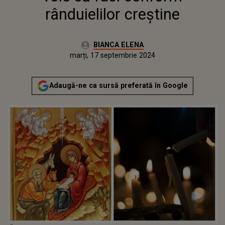
rânduielilor creștine
Autor:
BIANCA ELENA
Publicat:
marți, 17 septembrie 2024
Actualizat:
marți, 17 septembrie 2024
Adaugă-ne ca sursă preferată în Google