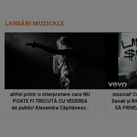
LANSĂRI MUZICALE
De această dată, "Dilaila" se simte
COLABORAR
altfel printr-o interpretare care NU
muzical! C
POATE FI TRECUTĂ CU VEDEREA
Savali și Ri
de public! Alexandra Căpitănescu
SĂ PRIV
a lansat VERSIUNEA LIVE a piesei