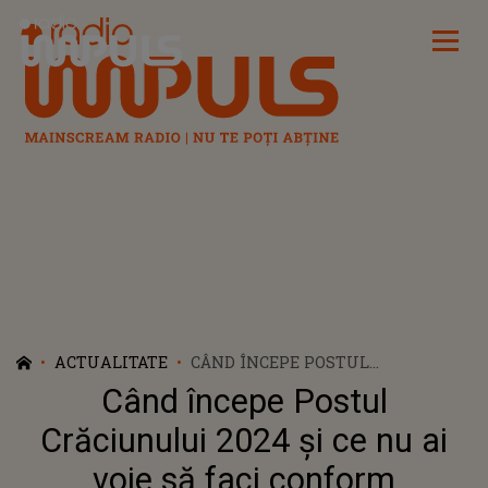
Radio Impuls
ACTUALITATE
CÂND ÎNCEPE POSTUL
CRĂCIUNULUI 2024 ȘI CE NU AI
Când începe Postul
VOIE SĂ FACI CONFORM
RÂNDUIELILOR CREȘTINE
Crăciunului 2024 și ce nu ai
voie să faci conform