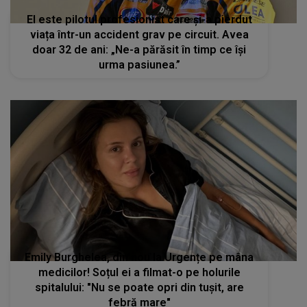
El este pilotul profesionist care și-a pierdut
viața într-un accident grav pe circuit. Avea
doar 32 de ani: „Ne-a părăsit în timp ce își
urma pasiunea.”
Emily Burghelea, din nou la Urgențe pe mâna
medicilor! Soțul ei a filmat-o pe holurile
spitalului: "Nu se poate opri din tușit, are
febră mare"