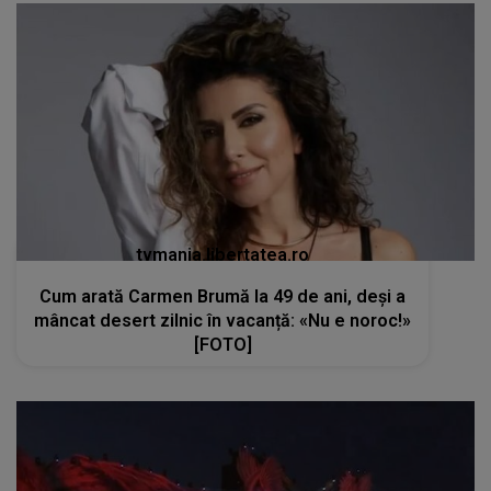
tvmania.libertatea.ro
Cum arată Carmen Brumă la 49 de ani, deși a
mâncat desert zilnic în vacanță: «Nu e noroc!»
[FOTO]