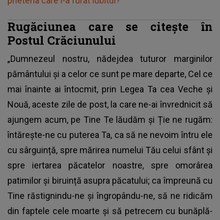
prietena care i-a furat iubitul?
Rugăciunea care se citește în
Postul Crăciunului
„Dumnezeul nostru, nădejdea tutu­­ror marginilor
pământului și a celor ce sunt pe mare departe, Cel ce
mai înainte ai întocmit, prin Legea Ta cea Veche și
Nouă, aceste zile de post, la care ne-ai învrednicit să
ajungem acum, pe Tine Te lăudăm și Ție ne rugăm:
întărește-ne cu puterea Ta, ca să ne nevoim întru ele
cu sârgu­ință, spre mărirea numelui Tău celui sfânt și
spre iertarea păca­telor noas­tre, spre omorârea
patimilor și biru­­ință asupra păcatului; ca împreună cu
Tine răstignindu-ne și îngro­pân­du-ne, să ne ridicăm
din faptele cele moarte și să petrecem cu bună­plă­