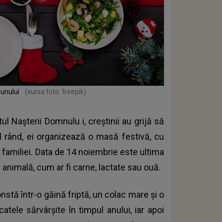
iunului
(sursa foto: freepik)
tul Nașterii Domnulu
i, creștinii au grijă să
mul rând, ei organizează o masă festivă, cu
a familiei. Data de 14 noiembrie este ultima
animală, cum ar fi carne, lactate sau ouă.
onstă într-o găină friptă, un colac mare și o
catele sărvârșite în timpul anului, iar apoi