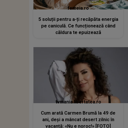
femeia.ro
5 soluții pentru a-ți recăpăta energia
pe caniculă. Ce funcționează când
căldura te epuizează
tvmania.libertatea.ro
Cum arată Carmen Brumă la 49 de
ani, deși a mâncat desert zilnic în
vacanță: «Nu e noroc!» [FOTO]