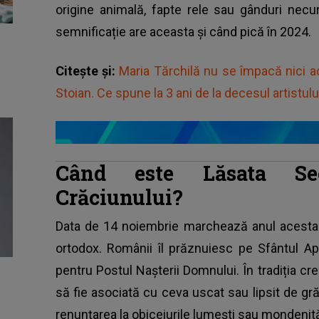
origine animală, fapte rele sau gânduri necu
semnificație are aceasta și când pică în 2024.
Citește și:
Maria Tărchilă nu se împacă nici a
Stoian. Ce spune la 3 ani de la decesul artistul
Când este Lăsata Sec
Crăciunului?
Data de 14 noiembrie marchează anul acesta
ortodox. Românii îl prăznuiesc pe Sfântul Ap
pentru Postul Nașterii Domnului. În tradiția cr
să fie asociată cu ceva uscat sau lipsit de gră
renunțarea la obiceiurile lumești sau mondenită