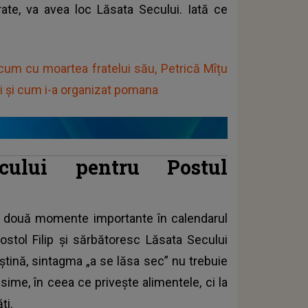
rate, va avea loc Lăsata Secului. Iată ce
cum cu moartea fratelui său, Petrică Mîțu
ui și cum i-a organizat pomana
ului pentru Postul
 două momente importante în calendarul
ostol Filip și sărbătoresc Lăsata Secului
eștină, sintagma „a se lăsa sec” nu trebuie
sime, în ceea ce privește alimentele, ci la
ți.