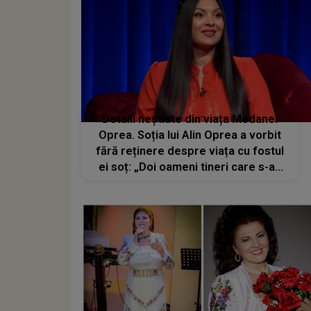
Detalii neștiute din viața Medanei
Oprea. Soția lui Alin Oprea a vorbit
fără reținere despre viața cu fostul
ei soț: „Doi oameni tineri care s-au
iubit și au pornit de la 0…