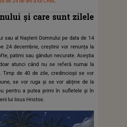
tă de 24 de ani a lui CRBL
ului și care sunt zilele
ui sau al Nașterii Domnului pe data de 14
e 24 decembrie, creștinii vor renunța la
pofte, patimi sau gânduri necurate. Aceștia
 doar atunci când nu se referă numai la
. Timp de 40 de zile, credincioșii se vor
 bune, se vor ruga și se vor abține de la
u pentru a putea primi în sufletele și în
ii lui Iisus Hristos.