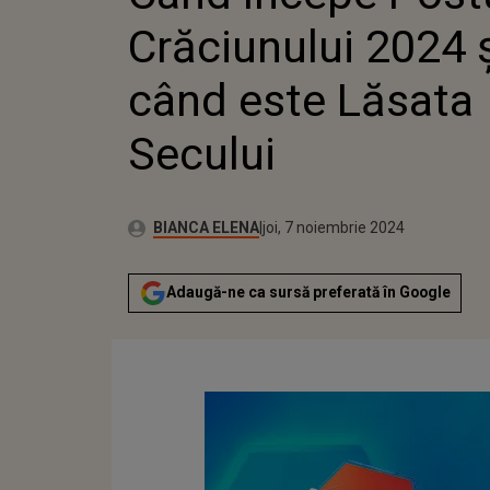
SECULUI
Crăciunului 2024 
când este Lăsata
Secului
Publicat:
Autor:
joi, 7 noiembrie 2024
Actualizat:
BIANCA ELENA
joi, 7 noiembrie 2024
Adaugă-ne ca sursă preferată în Google