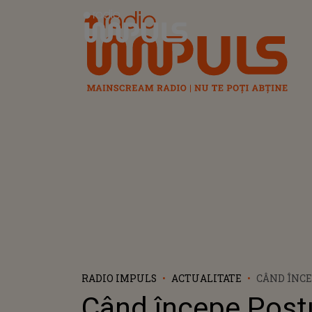
Radio Impuls
RADIO IMPULS
ACTUALITATE
CÂND ÎNC
CRĂCIUNUL
Când începe Post
CÂND ESTE