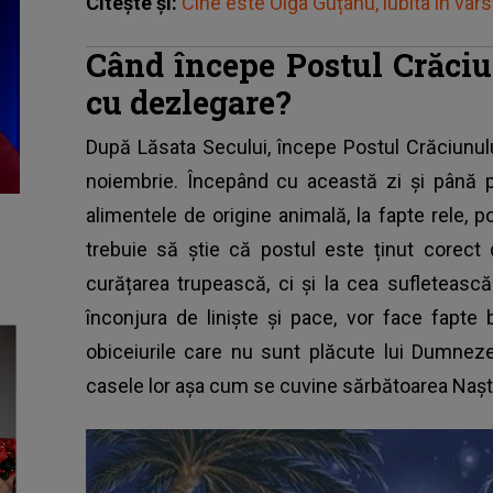
Citește și:
Cine este Olga Guțanu, iubita în vârs
Când începe Postul Crăciun
cu dezlegare?
După Lăsata Secului, începe Postul Crăciunul
noiembrie. Începând cu această zi și până p
alimentele de origine animală, la fapte rele, 
trebuie să știe că postul este ținut corect
curățarea trupească, ci și la cea sufletească
înconjura de liniște și pace, vor face fapte
obiceiurile care nu sunt plăcute lui Dumneze
casele lor așa cum se cuvine sărbătoarea Nașter