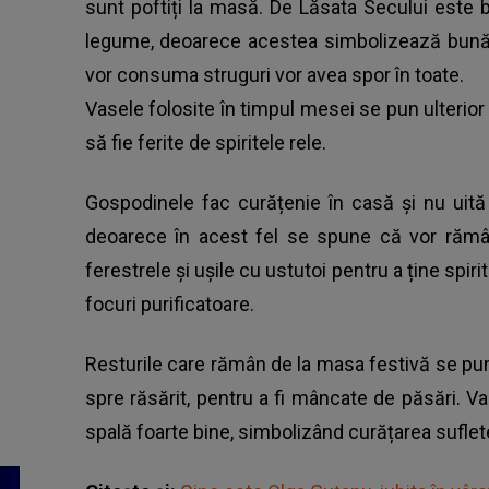
sunt poftiți la masă. De Lăsata Secului este
legume, deoarece acestea simbolizează bunăsta
vor consuma struguri vor avea spor în toate.
Vasele folosite în timpul mesei se pun ulterior 
să fie ferite de spiritele rele.
Gospodinele fac curățenie în casă și nu uită
deoarece în acest fel se spune că vor rămân
ferestrele și ușile cu ustutoi pentru a ține spiri
focuri purificatoare.
Resturile care rămân de la masa festivă se pun
spre răsărit, pentru a fi mâncate de păsări. V
spală foarte bine, simbolizând curățarea suflet