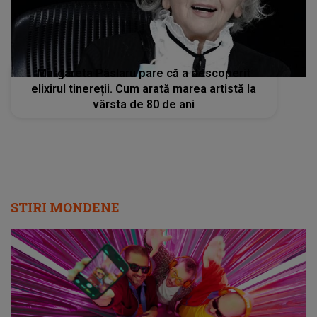
Margareta Pâslaru pare că a descoperit
elixirul tinereții. Cum arată marea artistă la
vârsta de 80 de ani
STIRI MONDENE