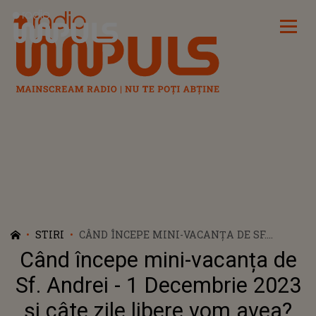
Radio Impuls
STIRI
CÂND ÎNCEPE MINI-VACANȚA DE SF.
ANDREI - 1 DECEMBRIE 2023 ȘI CÂTE ZILE
Când începe mini-vacanța de
LIBERE VOM AVEA?
Sf. Andrei - 1 Decembrie 2023
și câte zile libere vom avea?