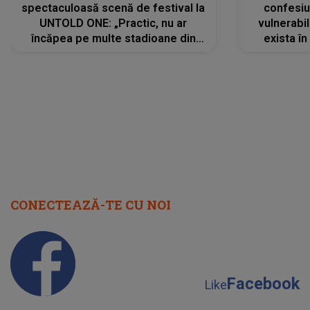
spectaculoasă scenă de festival la
confesiu
UNTOLD ONE: „Practic, nu ar
vulnerabil
încăpea pe multe stadioane din
exista în
lume”. Evenimentul începe joi, 6
august 2026
CONECTEAZĂ-TE CU NOI
Facebook
Like