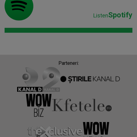
Spotify
Listen
Parteneri: