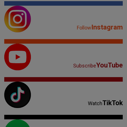
Instagram
Follow
YouTube
Subscribe
TikTok
Watch