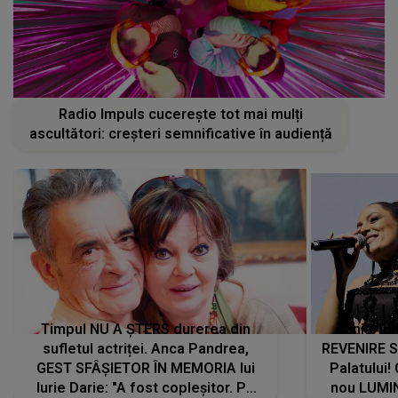
Radio Impuls cucerește tot mai mulți
ascultători: creșteri semnificative în audiență
Timpul NU A ȘTERS durerea din
Tania Tu
sufletul actriței. Anca Pandrea,
REVENIRE 
GEST SFÂȘIETOR ÎN MEMORIA lui
Palatului!
Iurie Darie: "A fost copleșitor. Pe
nou LUMI