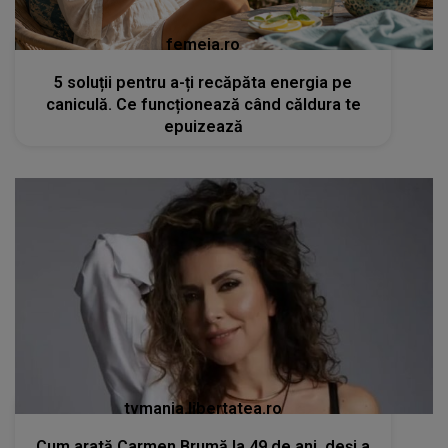
femeia.ro
5 soluții pentru a-ți recăpăta energia pe
caniculă. Ce funcționează când căldura te
epuizează
tvmania.libertatea.ro
Cum arată Carmen Brumă la 49 de ani, deși a