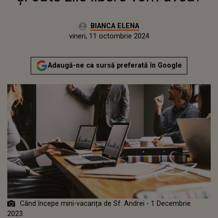
Autor:
BIANCA ELENA
Publicat:
miercuri, 11 octombrie 2023
Actualizat:
vineri, 11 octombrie 2024
Adaugă-ne ca sursă preferată în Google
Când începe mini-vacanța de Sf. Andrei - 1 Decembrie
2023