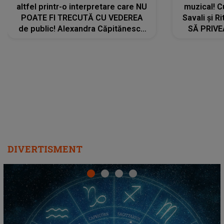
altfel printr-o interpretare care NU
muzical! C
POATE FI TRECUTĂ CU VEDEREA
Savali și Ri
de public! Alexandra Căpitănescu
SĂ PRIV
a lansat VERSIUNEA LIVE a piesei
DIVERTISMENT