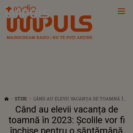
Radio Impuls
STIRI
CÂND AU ELEVII VACANȚA DE TOAMNĂ ÎN
2023: ȘCOLILE VOR FI ÎNCHISE PENTRU O
Când au elevii vacanța de
SĂPTĂMÂNĂ
toamnă în 2023: Școlile vor fi
închise pentru o săptămână