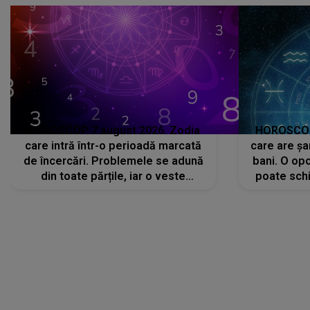
HOROSCOP 7 august 2026. Zodia
HOROSCOP 
care intră într-o perioadă marcată
care are șa
de încercări. Problemele se adună
bani. O opo
din toate părțile, iar o veste
poate schi
neașteptată îi dă planurile peste
la
cap