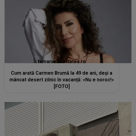
tvmania.libertatea.ro
Cum arată Carmen Brumă la 49 de ani, deși a
mâncat desert zilnic în vacanță: «Nu e noroc!»
[FOTO]