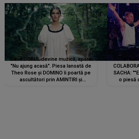
Când DORUL devine muzică, apare
Armin 
"Nu ajung acasă". Piesa lansată de
COLABORAR
Theo Rose și DOMINO îi poartă pe
SACHA: ""E
ascultători prin AMINTIRI și
o piesă 
REGĂSIRI, iar drumul emoțiilor
imediat pre
trece prin sufletul publicului:
cu mine șt
"Pentru toți cei care au plecat
păstrăm do
departe ca să le fie mai bine"