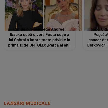
Cât de bine îi merge Andreei
MĂRTURIA
Ibacka după divorț! Fosta soție a
Pușcău!
lui Cabral a întors toate privirile în
cancer dato
prima zi de UNTOLD: „Parcă ai altă
Berkovich, 
strălucire, emani putere,
accident ru
încredere, siguranță...”
Dacă nu 
LANSĂRI MUZICALE