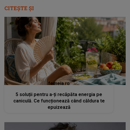
CITEȘTE ȘI
femeia.ro
5 soluții pentru a-ți recăpăta energia pe
caniculă. Ce funcționează când căldura te
epuizează