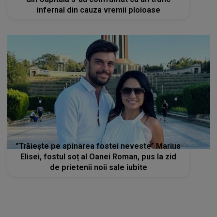
infernal din cauza vremii ploioase
”Trăiește pe spinarea fostei neveste” Marius
Elisei, fostul soț al Oanei Roman, pus la zid
de prietenii noii sale iubite