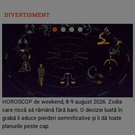
DIVERTISMENT
Emanuel a ținut ACEST DETALIU ASCUNS până
acum! În fața Alexandrei, concurentul din Casa Iubirii
face o MĂRTURISIRE NEAȘTEPTATĂ despre mama
sa: "I-am spus și ei în față, eu nu te iubesc pentru
că..."