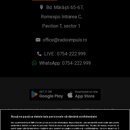
Bd. Mărăști 65-67,
Romexpo Intrarea C,
Pavilion T, sector 1
office@radioimpuls.ro
LIVE : 0754-222.999
WhatsApp: 0754-222.999
© 2019-2026 DOGAN MEDIA INTERNATIONAL SA, Toate
Nouă ne pasă ca datele tale personale să rămână confidențiale
drepturile rezervate.
Noi și partenerii noștri
589
stocăm și/sau accesăm informații pe dispozitivul dvs., precum identificatorii cookie unici pentru
prelucrarea datelor cu caracter personal. Puteți accepta sau gestiona preferințele dvs. făcând clic mai jos, respectiv vă
puteți opune utilizării unui interes legitim în orice moment pe pagina cu politica de confidențialitate. Aceste alegeri vor fi