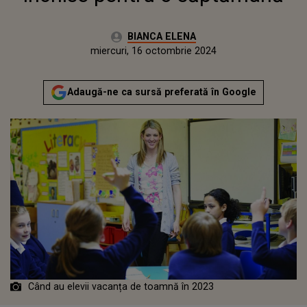
Autor:
BIANCA ELENA
Publicat:
luni, 16 octombrie 2023
Actualizat:
miercuri, 16 octombrie 2024
Adaugă-ne ca sursă preferată în Google
Când au elevii vacanța de toamnă în 2023