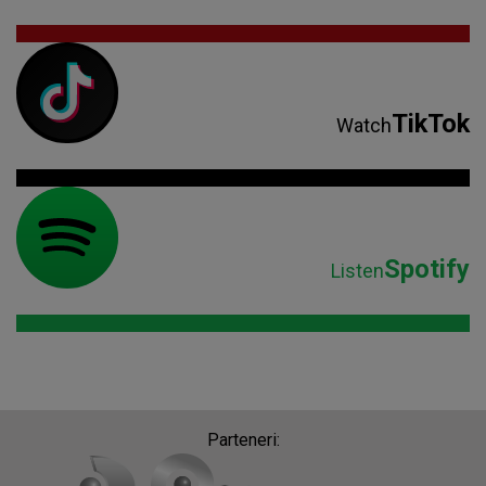
TikTok
Watch
Spotify
Listen
Parteneri: