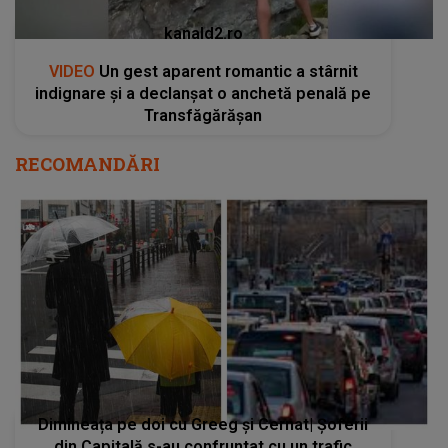
kanald2.ro
VIDEO
Un gest aparent romantic a stârnit
indignare și a declanșat o anchetă penală pe
Transfăgărășan
RECOMANDĂRI
Dimineața pe doi cu Greeg și Cernat| Șoferii
din Capitală s-au confruntat cu un trafic