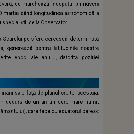
vară, ce marchează începutul primăverii
20 martie când longitudinea astronomică a
 specialiştii de la Observator
 Soarelui pe sfera cerească, determinată
, generează pentru latitudinile noastre
ferite epoci ale anului, datorită poziţiei
inării sale faţă de planul orbitei acestuia.
e în decurs de un an un cerc mare numit
 Pământului), care face cu ecuatorul ceresc