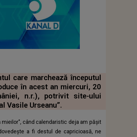
ntul care marchează începutul
oduce în acest an miercuri, 20
ei, n.r.), potrivit site-ului
l Vasile Urseanu”.
 mieilor", când calendaristic deja am păşit
dovedeşte a fi destul de capricioasă, ne