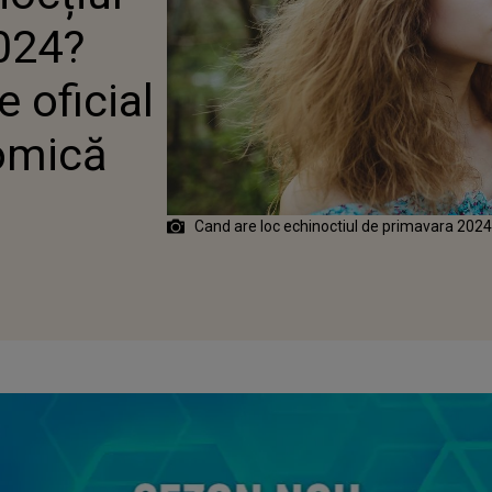
A ASTRONOMICĂ
024?
e oficial
omică
Cand are loc echinoctiul de primavara 2024