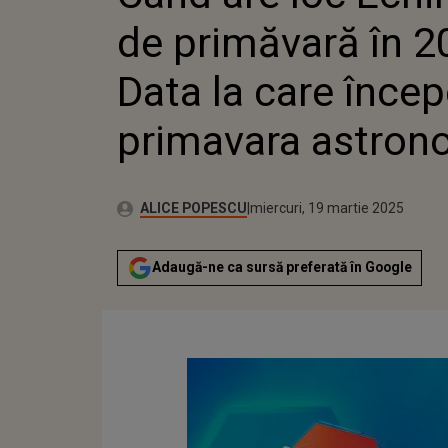
PRIMAVAR
de primăvară în 2
Data la care încep
primavara astron
Publicat:
Autor:
marți, 19 martie 2024
Actualizat:
ALICE POPESCU
miercuri, 19 martie 2025
Adaugă-ne ca sursă preferată în Google