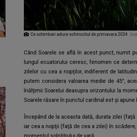
Ce schimbari aduce echinoctiul de primavara 2024
(su
Când Soarele se află în acest punct, numit pu
lungul ecuatorului ceresc, fenomen ce determi
zilelor cu cea a nopţilor, indiferent de latitudin
putem considera valoarea medie de 45°, acea
înălţimii Soarelui deasupra orizontului la mome
Soarele răsare în punctul cardinal est şi apune 
Începând de la aceasta dată, durata zilei (faţă 
iar cea a nopţii (faţă de cea a zilei) în scădere
momentul solstiţiului de vară.