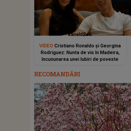
kanald2.ro
VIDEO
Cristiano Ronaldo și Georgina
Rodriguez: Nunta de vis în Madeira,
încununarea unei Iubiri de poveste
RECOMANDĂRI