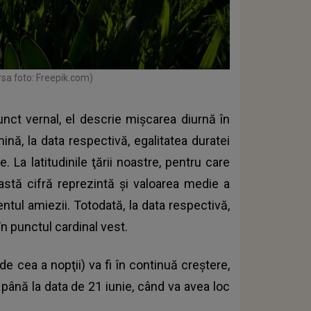
rsa foto: Freepik.com)
nct vernal, el descrie mişcarea diurnă în
nă, la data respectivă, egalitatea duratei
e. La latitudinile ţării noastre, pentru care
stă cifră reprezintă şi valoarea medie a
ntul amiezii. Totodată, la data respectivă,
în punctul cardinal vest.
de cea a nopţii) va fi în continuă creştere,
, până la data de 21 iunie, când va avea loc