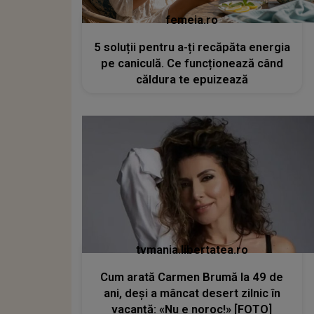
femeia.ro
5 soluții pentru a-ți recăpăta energia
pe caniculă. Ce funcționează când
căldura te epuizează
tvmania.libertatea.ro
Cum arată Carmen Brumă la 49 de
ani, deși a mâncat desert zilnic în
vacanță: «Nu e noroc!» [FOTO]