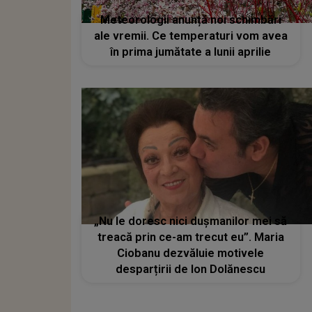
Meteorologii anunță noi schimbări
ale vremii. Ce temperaturi vom avea
în prima jumătate a lunii aprilie
„Nu le doresc nici dușmanilor mei să
treacă prin ce-am trecut eu”. Maria
Ciobanu dezvăluie motivele
desparțirii de Ion Dolănescu