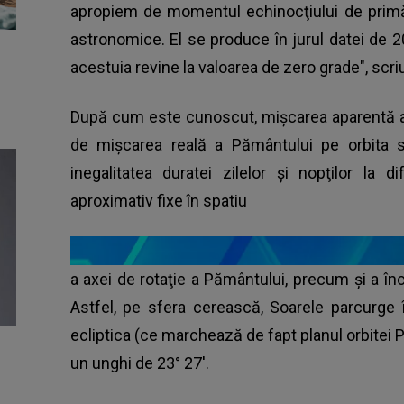
apropiem de momentul echinocţiului de primă
astronomice. El se produce în jurul datei de 
acestuia revine la valoarea de zero grade", scriu
După cum este cunoscut, mişcarea aparentă a
de mişcarea reală a Pământului pe orbita sa
inegalitatea duratei zilelor şi nopţilor la di
aproximativ fixe în spatiu
a axei de rotaţie a Pământului, precum şi a încl
Astfel, pe sfera cerească, Soarele parcurg
ecliptica (ce marchează de fapt planul orbitei
un unghi de 23° 27'.