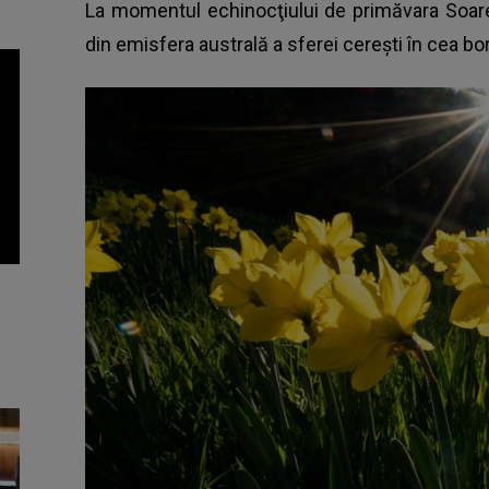
La momentul echinocţiului de primăvara Soar
din emisfera australă a sferei cereşti în cea bo