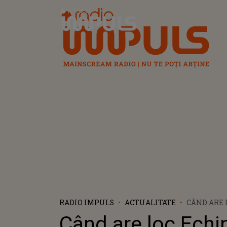
Radio Impuls
RADIO IMPULS
ACTUALITATE
CÂND ARE 
DE PRIMĂV
Când are loc Echi
LA CARE Î