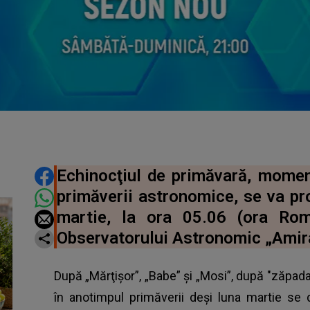
DISTRIBUIE ARTICOLUL
Echinocţiul de primăvară, mome
primăverii astronomice, se va pr
martie, la ora 05.06 (ora Români
Observatorului Astronomic „Amira
După „Mărţişor”, „Babe” şi „Mosi”, după "zăpada
în anotimpul primăverii deşi luna martie se 