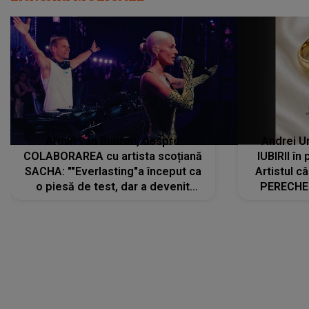
Armin van Buuren, despre
Andrei U
COLABORAREA cu artista scoțiană
IUBIRII în
SACHA: ""Everlasting"a început ca
Artistul 
o piesă de test, dar a devenit
PERECHE 
imediat preferata fanilor. Sacha și
care aleg
cu mine știam că nu am putea să o
același dr
păstrăm doar pentru noi prea mult
R
timp"