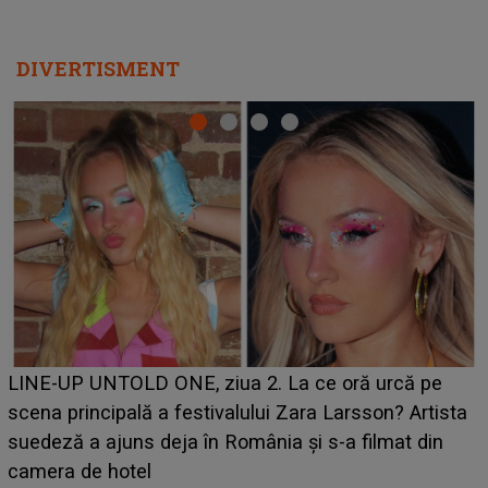
DIVERTISMENT
Ce a dezvăluit noua concurentă din "Casa Iubirii" l-a
luat prin surprindere pe Emanuel. CINE ESTE
BĂIATUL VIZAT de Alexandra?! Aflându-se în fața
faptului împlinit, A RECUNOSCUT IMEDIAT: "Am