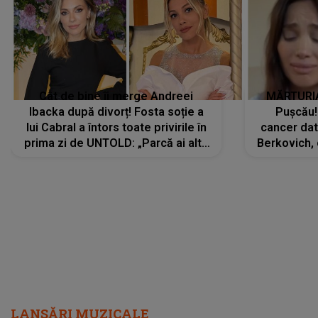
Cât de bine îi merge Andreei
MĂRTURIA
Ibacka după divorț! Fosta soție a
Pușcău!
lui Cabral a întors toate privirile în
cancer dato
prima zi de UNTOLD: „Parcă ai altă
Berkovich, 
strălucire, emani putere,
accident ru
încredere, siguranță...”
Dacă nu 
LANSĂRI MUZICALE