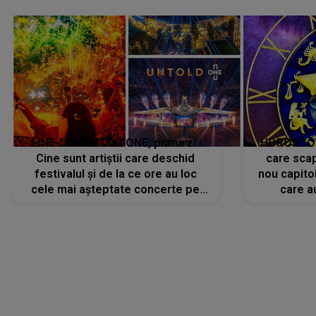
avut..."
LINE-UP UNTOLD ONE, prima zi.
HOROSCOP 
Cine sunt artiștii care deschid
care scap
festivalul și de la ce ore au loc
nou capitol
cele mai așteptate concerte pe
care a
scena principală?
perioadă 