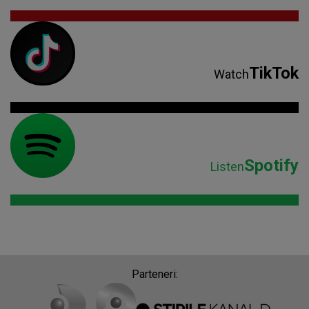
TikTok
Watch
Spotify
Listen
Parteneri: