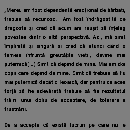
„Mereu am fost dependentă emoțional de bărbați,
trebuie să recunosc.
Am fost îndrăgostită de
dragoste și cred că acum am reușit să înțeleg
povestea dintr-o altă perspectivă. Azi, mă simt
împlinită și singură și cred că atunci când o
femeie înfruntă greutățile vieții, devine mai
puternică(...) Simt că depind de mine. Mai am doi
copii care depind de mine. Simt că trebuie să fiu
mai puternică decât o leoaică, dar pentru ca acea
forță să fie adevărată trebuie să fie rezultatul
trăirii unui doliu de acceptare, de tolerare a
frustrării.
De a accepta că există lucruri pe care nu le