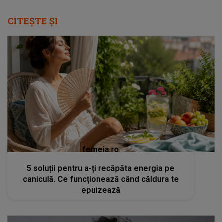
CITEȘTE ȘI
femeia.ro
5 soluții pentru a-ți recăpăta energia pe
caniculă. Ce funcționează când căldura te
epuizează