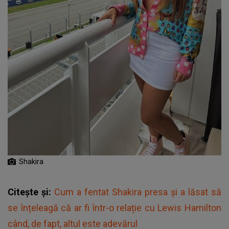
Shakira
Citește și:
Cum a fentat Shakira presa și a lăsat să
se înțeleagă că ar fi într-o relație cu Lewis Hamilton
când, de fapt, altul este adevărul