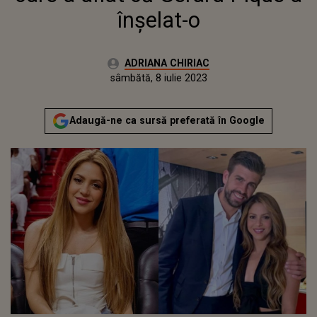
înșelat-o
Autor:
ADRIANA CHIRIAC
Publicat:
sâmbătă, 8 iulie 2023
Actualizat:
sâmbătă, 8 iulie 2023
Adaugă-ne ca sursă preferată în Google