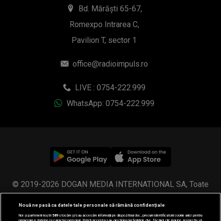
Bd. Mărăști 65-67,
Romexpo Intrarea C,
Pavilion T, sector 1
office@radioimpuls.ro
LIVE : 0754-222.999
WhatsApp: 0754-222.999
© 2019-2026 DOGAN MEDIA INTERNATIONAL SA, Toate
drepturile rezervate.
Nouă ne pasă ca datele tale personale să rămână confidențiale
Noi și partenerii noștri
589
stocăm și/sau accesăm informații pe dispozitivul dvs., precum identificatorii cookie unici pentru
prelucrarea datelor cu caracter personal. Puteți accepta sau gestiona preferințele dvs. făcând clic mai jos, respectiv vă