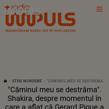
Radio Impuls
STIRI MONDENE
"CĂMINUL MEU SE DESTRĂMA".
SHAKIRA, DESPRE MOMENTUL
"Căminul meu se destrăma".
ÎN CARE A AFLAT CĂ GERARD
PIQUE A ÎNȘELAT-O
Shakira, despre momentul în
care a aflat că Gerard Pique a