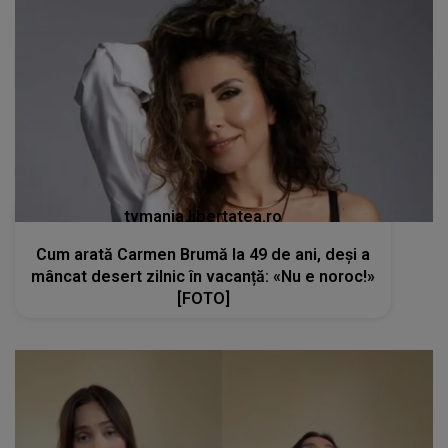
tvmania.libertatea.ro
Cum arată Carmen Brumă la 49 de ani, deși a
mâncat desert zilnic în vacanță: «Nu e noroc!»
[FOTO]