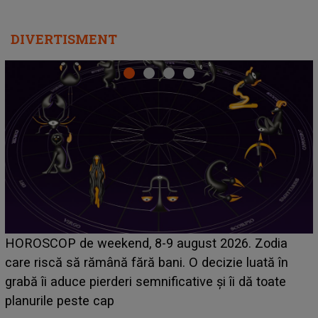
DIVERTISMENT
Emanuel a ținut ACEST DETALIU ASCUNS până
acum! În fața Alexandrei, concurentul din Casa Iubirii
face o MĂRTURISIRE NEAȘTEPTATĂ despre mama
sa: "I-am spus și ei în față, eu nu te iubesc pentru