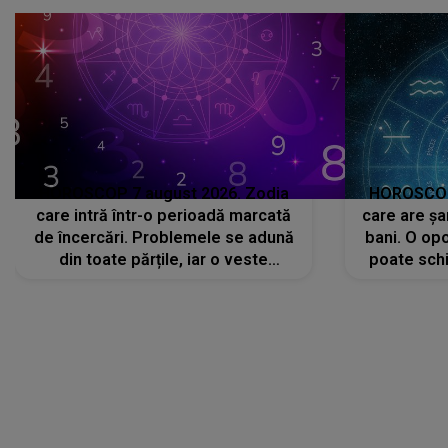
că..."
HOROSCOP 7 august 2026. Zodia
HOROSCOP 
care intră într-o perioadă marcată
care are șa
de încercări. Problemele se adună
bani. O opo
din toate părțile, iar o veste
poate schi
neașteptată îi dă planurile peste
la
cap