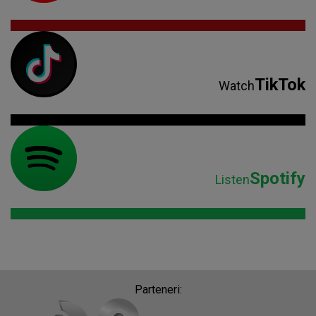
TikTok
Watch
Spotify
Listen
Parteneri: