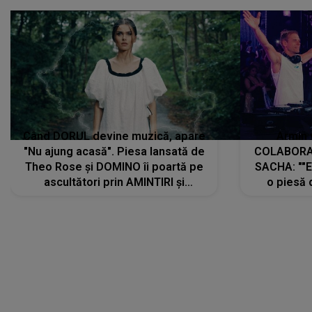
Când DORUL devine muzică, apare
Armin 
"Nu ajung acasă". Piesa lansată de
COLABORAR
Theo Rose și DOMINO îi poartă pe
SACHA: ""E
ascultători prin AMINTIRI și
o piesă 
REGĂSIRI, iar drumul emoțiilor
imediat pre
trece prin sufletul publicului:
cu mine șt
"Pentru toți cei care au plecat
păstrăm do
departe ca să le fie mai bine"