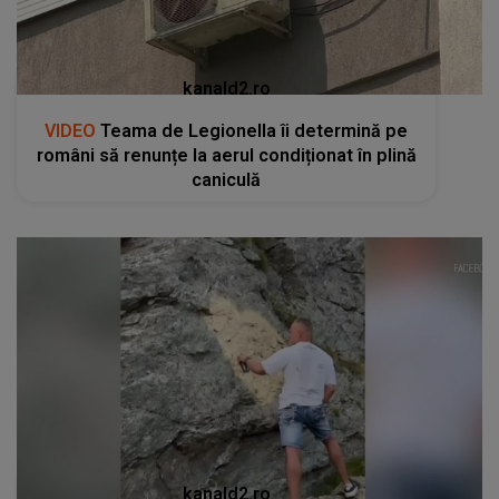
kanald2.ro
VIDEO
Teama de Legionella îi determină pe
români să renunțe la aerul condiționat în plină
caniculă
kanald2.ro