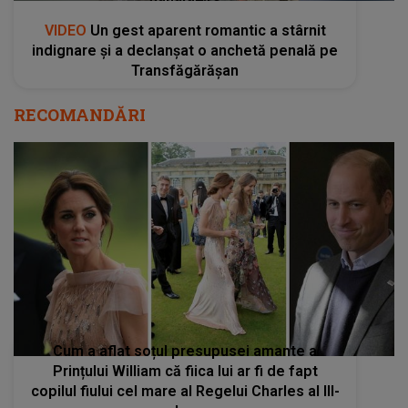
VIDEO
Un gest aparent romantic a stârnit
indignare și a declanșat o anchetă penală pe
Transfăgărășan
RECOMANDĂRI
Cum a aflat soțul presupusei amante a
Prințului William că fiica lui ar fi de fapt
copilul fiului cel mare al Regelui Charles al III-