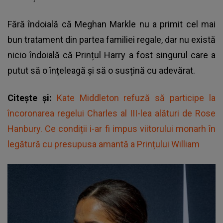
Fără îndoială că Meghan Markle nu a primit cel mai
bun tratament din partea familiei regale, dar nu există
nicio îndoială că Prințul Harry a fost singurul care a
putut să o înțeleagă și să o susțină cu adevărat.
Citește și:
Kate Middleton refuză să participe la
încoronarea regelui Charles al III-lea alături de Rose
Hanbury. Ce condiții i-ar fi impus viitorului monarh în
legătură cu presupusa amantă a Prințului William