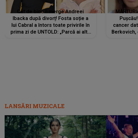
Cât de bine îi merge Andreei
MĂRTURIA
Ibacka după divorț! Fosta soție a
Pușcău!
lui Cabral a întors toate privirile în
cancer dato
prima zi de UNTOLD: „Parcă ai altă
Berkovich, 
strălucire, emani putere,
accident ru
încredere, siguranță...”
Dacă nu 
LANSĂRI MUZICALE