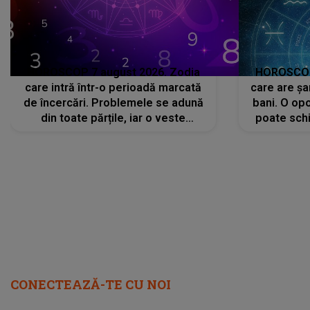
HOROSCOP 7 august 2026. Zodia
HOROSCOP 
care intră într-o perioadă marcată
care are șa
de încercări. Problemele se adună
bani. O opo
din toate părțile, iar o veste
poate schi
neașteptată îi dă planurile peste
la
cap
CONECTEAZĂ-TE CU NOI