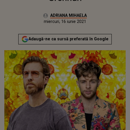
Autor:
ADRIANA MIHAELA
Publicat:
miercuri, 16 iunie 2021
Actualizat:
miercuri, 16 iunie 2021
Adaugă-ne ca sursă preferată în Google