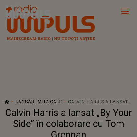
Radio Impuls
LANSĂRI MUZICALE
CALVIN HARRIS A LANSAT
„BY YOUR SIDE” ÎN
Calvin Harris a lansat „By Your
COLABORARE CU TOM
GRENNAN
Side” în colaborare cu Tom
Grennan