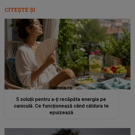
CITEȘTE ȘI
femeia.ro
5 soluții pentru a-ți recăpăta energia pe
caniculă. Ce funcționează când căldura te
epuizează