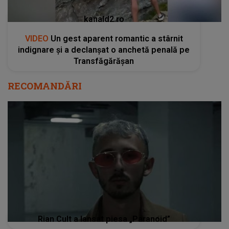
kanald2.ro
VIDEO
Un gest aparent romantic a stârnit
indignare și a declanșat o anchetă penală pe
Transfăgărășan
RECOMANDĂRI
Rian Cult a lansat piesa „Paranoid”