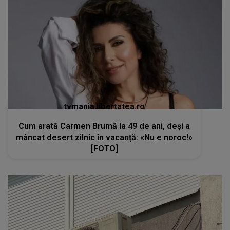
tvmania.libertatea.ro
Cum arată Carmen Brumă la 49 de ani, deși a
mâncat desert zilnic în vacanță: «Nu e noroc!»
[FOTO]