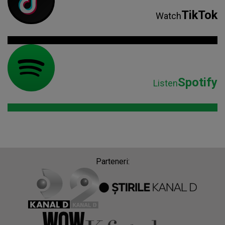
TikTok
Watch
Spotify
Listen
Parteneri: