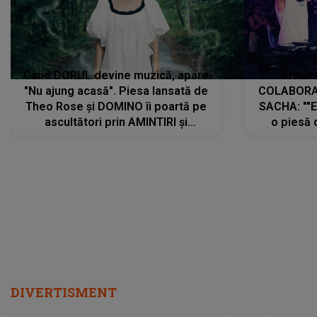
Când DORUL devine muzică, apare
Armin 
"Nu ajung acasă". Piesa lansată de
COLABORAR
Theo Rose și DOMINO îi poartă pe
SACHA: ""E
ascultători prin AMINTIRI și
o piesă 
REGĂSIRI, iar drumul emoțiilor
imediat pre
trece prin sufletul publicului:
cu mine șt
"Pentru toți cei care au plecat
păstrăm do
departe ca să le fie mai bine"
DIVERTISMENT