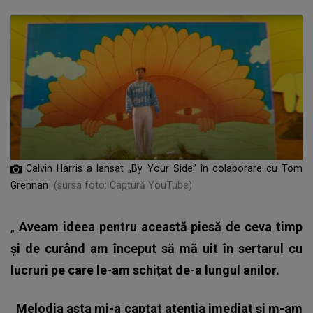
Calvin Harris a lansat „By Your Side” în colaborare cu Tom
Grennan
(sursa foto: Captură YouTube)
„
Aveam ideea pentru această piesă de ceva timp
și de curând am început să mă uit în sertarul cu
lucruri pe care le-am schițat de-a lungul anilor.
Melodia asta mi-a captat atenția imediat și m-am