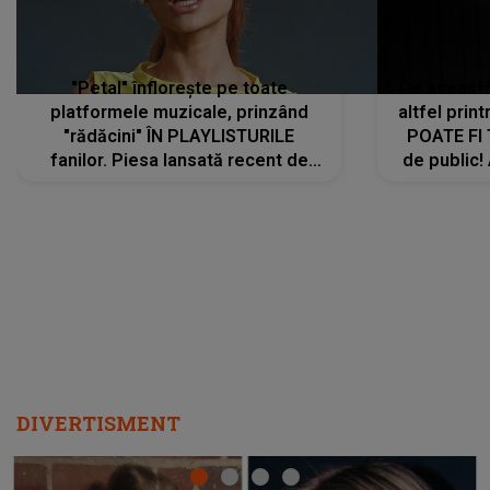
"Petal" înflorește pe toate
De această 
platformele muzicale, prinzând
altfel prin
"rădăcini" ÎN PLAYLISTURILE
POATE FI
fanilor. Piesa lansată recent de
de public!
Ariana Grande îi face pe
a lansat V
ascultători SĂ O ASCULTE PE
REPEAT
DIVERTISMENT