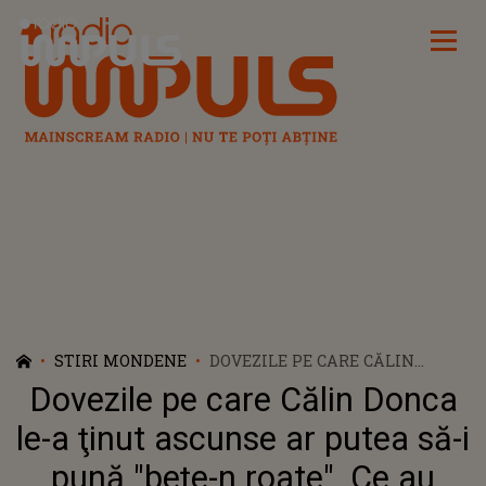
Radio Impuls
STIRI MONDENE
DOVEZILE PE CARE CĂLIN
DONCA LE-A ŢINUT ASCUNSE
Dovezile pe care Călin Donca
AR PUTEA SĂ-I PUNĂ "BEŢE-N
ROATE". CE AU DESCOPERIT
le-a ţinut ascunse ar putea să-i
PROCURORII CÂND I-AU
pună "beţe-n roate". Ce au
PERCHEZIȚIONAT VILA DE LUX: