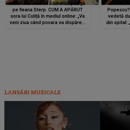
MESAJUL care a făcut-o să plângă
CE SE Î
pe Ileana Sterp. CUM A APĂRUT
Popescu?
sora lui Culiță în mediul online: „Va
vedetă du
veni ziua când povara va dispărea,
din spital:
iar lacrimile...”
LANSĂRI MUZICALE