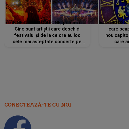
LINE-UP UNTOLD ONE, prima zi.
HOROSCOP 
Cine sunt artiștii care deschid
care scap
festivalul și de la ce ore au loc
nou capitol
cele mai așteptate concerte pe
care a
scena principală?
perioadă 
CONECTEAZĂ-TE CU NOI