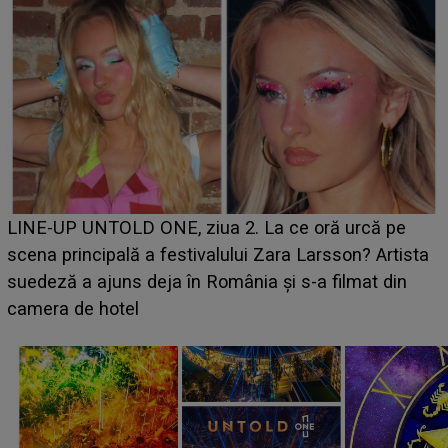
Ce a dezvăluit noua concurentă din "Casa Iubirii" l-a
luat prin surprindere pe Emanuel. CINE ESTE
BĂIATUL VIZAT de Alexandra?! Aflându-se în fața
faptului împlinit, A RECUNOSCUT IMEDIAT: "Am
avut..."