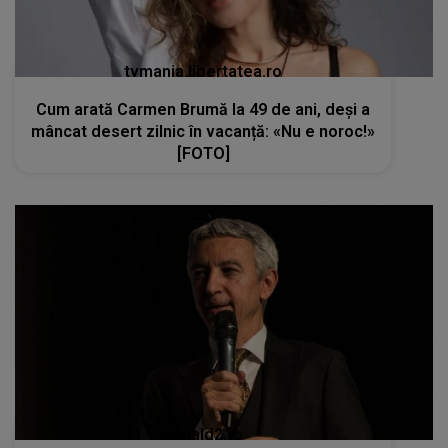
tvmania.libertatea.ro
Cum arată Carmen Brumă la 49 de ani, deși a
mâncat desert zilnic în vacanță: «Nu e noroc!»
[FOTO]
kanald2.ro