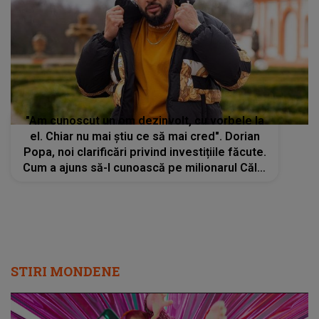
"Am cunoscut un om dezinvolt, cu vorbele la
el. Chiar nu mai știu ce să mai cred". Dorian
Popa, noi clarificări privind investițiile făcute.
Cum a ajuns să-l cunoască pe milionarul Călin
Donca
STIRI MONDENE