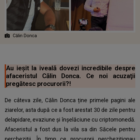
Călin Donca
Au ieșit la iveală dovezi incredibile despre
afaceristul Călin Donca. Ce noi acuzaţii
pregătesc procurorii?!
De câteva zile, Călin Donca ține primele pagini ale
ziarelor, asta după ce a fost arestat 30 de zile pentru
delapidare, evaziune și înșelăciune cu criptomonedă.
Afaceristul a fost dus la vila sa din Săcele pentru
percheziţii. În timp ce procurorii percheziționau