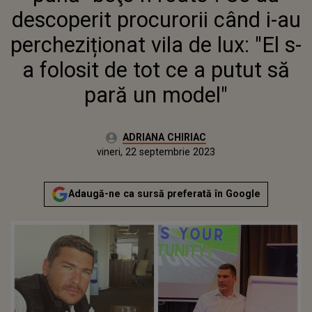
"EL S-A FOLOSIT DE TOT CE A
descoperit procurorii când i-au
PUTUT SĂ PARĂ UN MODEL"
percheziționat vila de lux: "El s-
a folosit de tot ce a putut să
pară un model"
Autor:
ADRIANA CHIRIAC
Publicat:
vineri, 22 septembrie 2023
Actualizat:
vineri, 22 septembrie 2023
Adaugă-ne ca sursă preferată în Google