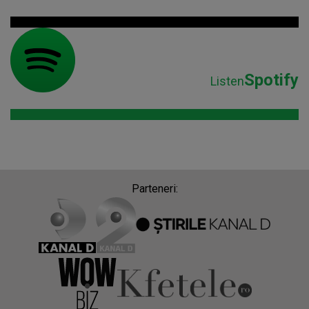
Spotify
Listen
Parteneri: