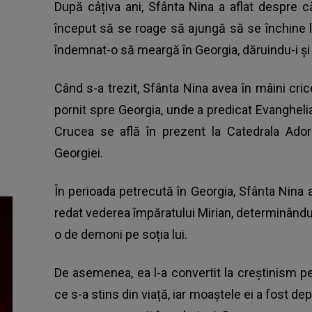
După câțiva ani,
Sfânta Nina
a aflat despre c
început să se roage să ajungă să se închine la 
îndemnat-o să meargă în Georgia, dăruindu-i și
Când s-a trezit, Sfânta Nina avea în mâini cri
pornit spre Georgia, unde a predicat Evanghelia
Crucea se află în prezent la Catedrala Adorm
Georgiei.
În perioada petrecută în Georgia, Sfânta Nina
redat vederea împăratului Mirian, determinându-l
o de demoni pe soția lui.
De asemenea, ea l-a convertit la creștinism p
ce s-a stins din viață, iar moaștele ei a fost d