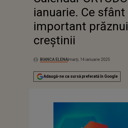
CREȘTINII
ianuarie. Ce sfânt
important prăznu
creștinii
Publicat:
Autor:
marți, 14 ianuarie 2025
Actualizat:
BIANCA ELENA
marți, 14 ianuarie 2025
Adaugă-ne ca sursă preferată în Google