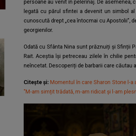
persoane au venit în pelerinaj. De asemenea, cr
legată cu părul sfintei a devenit un simbol al
cunoscută drept „cea întocmai cu Apostolii”, d
georgienilor.
Odată cu Sfânta Nina sunt prăznuiți și Sfinții Pă
Rait. Aceștia își petreceau zilele în chilie pen
neîncetat. Descoperiți de barbarii care căutau au
Citește și:
Momentul în care Sharon Stone l-a at
"M-am simțit trădată, m-am ridicat și l-am plesn