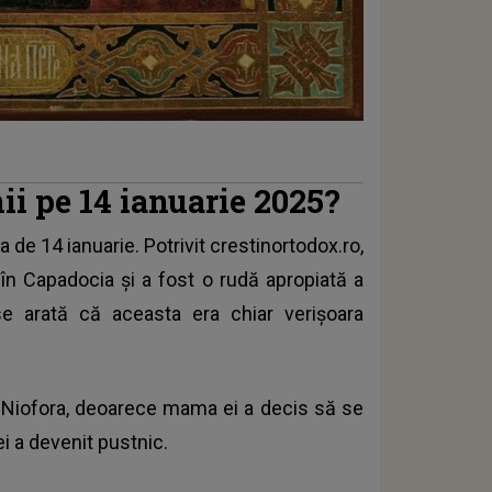
ii pe 14 ianuarie 2025?
a de 14 ianuarie. Potrivit crestinortodox.ro,
a în Capadocia și a fost o rudă apropiată a
e arată că aceasta era chiar verișoara
ței Niofora, deoarece mama ei a decis să se
l ei a devenit pustnic.