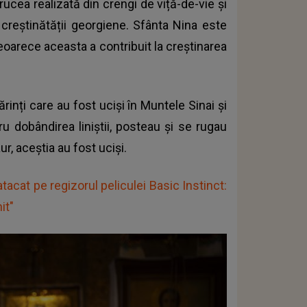
ucea realizată din crengi de viță-de-vie și
 creștinătății georgiene. Sfânta Nina este
eoarece aceasta a contribuit la creștinarea
rinți care au fost uciși în Muntele Sinai și
tru dobândirea liniștii, posteau și se rugau
r, aceștia au fost uciși.
acat pe regizorul peliculei Basic Instinct:
it"