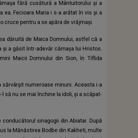
ămașa fără cusătură a Mântuitorului și a
ea. Fecioara Maria i s-a arătat în vis și a
 o cruce pentru a se apăra de vrăjmași.
cea dăruită de Maica Domnului, astfel că a
 și a găsit într-adevăr cămașa lui Hristos.
irii Maicii Domnului din Sion, în Tiflida
 a sărvârșit numeroase minuni. Aceasta i-a
 să nu se mai închine la idoli, și a scăpat-
e conducătorul sinagogii din Abiatar. După
epus la Mănăstirea Bodbe din Kakheti, multe