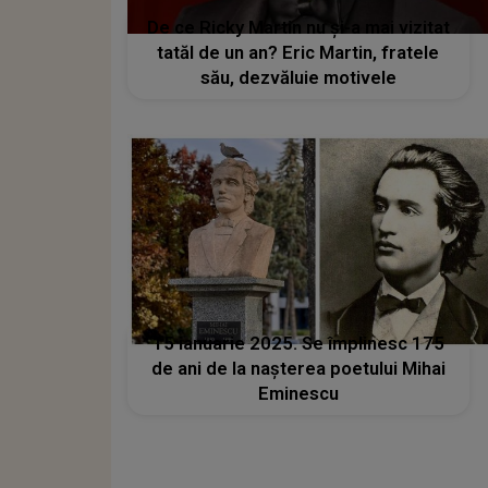
De ce Ricky Martin nu și-a mai vizitat
tatăl de un an? Eric Martin, fratele
său, dezvăluie motivele
15 ianuarie 2025. Se împlinesc 175
de ani de la nașterea poetului Mihai
Eminescu