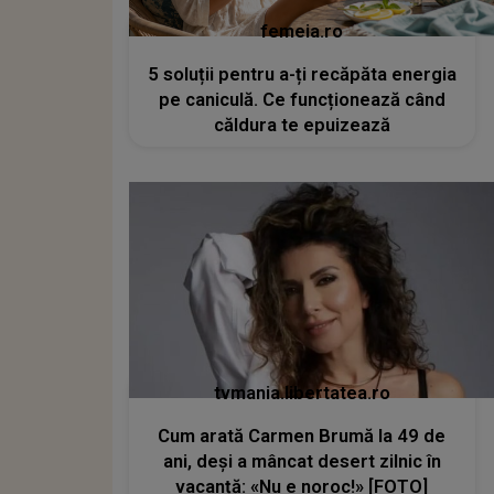
femeia.ro
5 soluții pentru a-ți recăpăta energia
pe caniculă. Ce funcționează când
căldura te epuizează
tvmania.libertatea.ro
Cum arată Carmen Brumă la 49 de
ani, deși a mâncat desert zilnic în
vacanță: «Nu e noroc!» [FOTO]