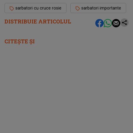
sarbatori cu cruce rosie
sarbatori importante
DISTRIBUIE ARTICOLUL
CITEȘTE ȘI
femeia.ro
5 soluții pentru a-ți recăpăta energia pe