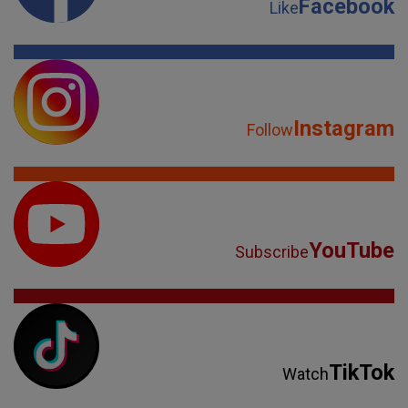
YouTube
Subscribe
TikTok
Watch
Spotify
Listen