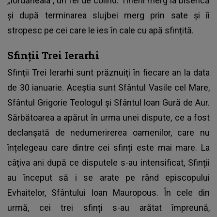
„Iordăneala”, un fel de colind. Tinerii merg la biserică
și după terminarea slujbei merg prin sate și îi
stropesc pe cei care le ies în cale cu apă sfințită.
Sfinții Trei Ierarhi
Sfinții Trei Ierarhi sunt prăznuiți în fiecare an la data
de 30 ianuarie. Aceștia sunt Sfântul Vasile cel Mare,
Sfântul Grigorie Teologul și Sfântul Ioan Gură de Aur.
Sărbătoarea a apărut în urma unei dispute, ce a fost
declanșată de nedumerirerea oamenilor, care nu
înțelegeau care dintre cei sfinți este mai mare. La
câțiva ani după ce disputele s-au intensificat, Sfinții
au început să i se arate pe rând episcopului
Evhaitelor, Sfântului Ioan Mauropous. În cele din
urmă, cei trei sfinți s-au arătat împreună,