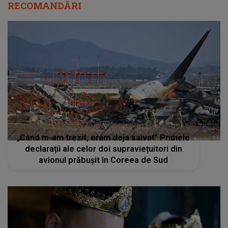
„Când m-am trezit, eram deja salvat” Primele
declarații ale celor doi supraviețuitori din
avionul prăbușit în Coreea de Sud
Jador și Oana Ciocan s-au căsătorit! Primele
imagini de la nunta care a surprins pe toată