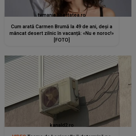
kanald2.ro
VIDEO
Teama de Legionella îi determină pe
români să renunțe la aerul condiționat în plină
caniculă