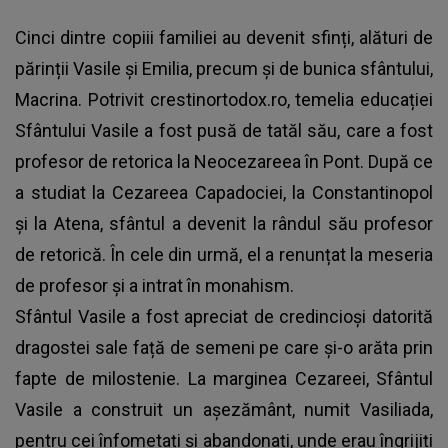
Cinci dintre copiii familiei au devenit sfinți, alături de
părinții Vasile și Emilia, precum și de bunica sfântului,
Macrina. Potrivit crestinortodox.ro, temelia educației
Sfântului Vasile a fost pusă de tatăl său, care a fost
profesor de retorica la Neocezareea în Pont. După ce
a studiat la Cezareea Capadociei, la Constantinopol
și la Atena, sfântul a devenit la rândul său profesor
de retorică. În cele din urmă, el a renunțat la meseria
de profesor și a intrat în monahism.
Sfântul Vasile a fost apreciat de credincioși datorită
dragostei sale față de semeni pe care și-o arăta prin
fapte de milostenie. La marginea Cezareei, Sfântul
Vasile a construit un așezământ, numit Vasiliada,
pentru cei înfometați și abandonați, unde erau îngrijiți