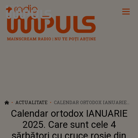
Radio Impuls
ACTUALITATE
CALENDAR ORTODOX IANUARIE
2025. CARE SUNT CELE 4
Calendar ortodox IANUARIE
SĂRBĂTORI CU CRUCE ROȘIE DIN
PRIMA LUNĂ A ANULUI
2025. Care sunt cele 4
sărbători cu cruce roșie din