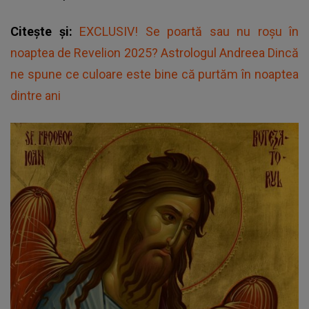
Citește și:
EXCLUSIV! Se poartă sau nu roșu în
noaptea de Revelion 2025? Astrologul Andreea Dincă
ne spune ce culoare este bine că purtăm în noaptea
dintre ani