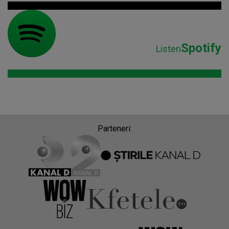
Parteneri:
Despre Radio Impuls
Frecvențe Radio Impuls