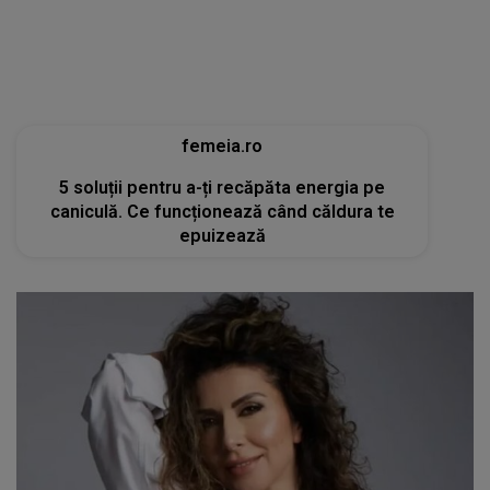
caniculă. Ce funcționează când căldura te
epuizează
tvmania.libertatea.ro
Cum arată Carmen Brumă la 49 de ani, deși a
mâncat desert zilnic în vacanță: «Nu e noroc!»
[FOTO]