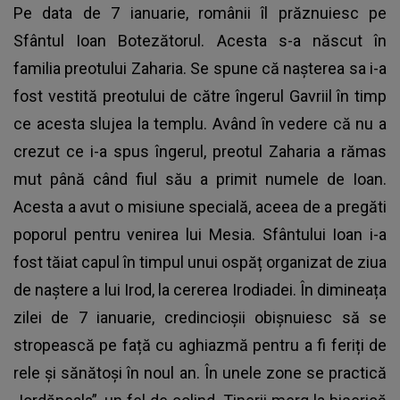
Pe data de 7 ianuarie, românii îl prăznuiesc pe
Sfântul Ioan Botezătorul. Acesta s-a născut în
familia preotului Zaharia. Se spune că nașterea sa i-a
fost vestită preotului de către îngerul Gavriil în timp
ce acesta slujea la templu. Având în vedere că nu a
crezut ce i-a spus îngerul, preotul Zaharia a rămas
mut până când fiul său a primit numele de Ioan.
Acesta a avut o misiune specială, aceea de a pregăti
poporul pentru venirea lui Mesia. Sfântului Ioan i-a
fost tăiat capul în timpul unui ospăț organizat de ziua
de naștere a lui Irod, la cererea Irodiadei. În dimineața
zilei de 7 ianuarie, credincioșii obișnuiesc să se
stropească pe față cu aghiazmă pentru a fi feriți de
rele și sănătoși în noul an. În unele zone se practică