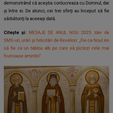
demonstrând că aceștia conlucreaza cu Domnul, dar
și între ei. De atunci, cei trei sfinți au început să fie
sărbătoriți la aceeași dată.
Citește și:
MESAJE DE ANUL NOU 2025. Idei de
SMS-uri, urări şi felicitări de Revelion: „Fie ca Noul An
să fie ca un tablou alb pe care să pictezi cele mai
frumoase amintiri"