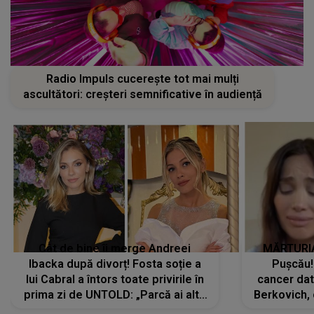
Radio Impuls cucerește tot mai mulți
ascultători: creșteri semnificative în audiență
Cât de bine îi merge Andreei
MĂRTURIA
Ibacka după divorț! Fosta soție a
Pușcău!
lui Cabral a întors toate privirile în
cancer dato
prima zi de UNTOLD: „Parcă ai altă
Berkovich, 
strălucire, emani putere,
accident ru