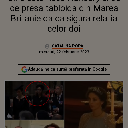
ce presa tabloida din Marea
Britanie da ca sigura relatia
celor doi
Autor:
CATALINA POPA
Publicat:
miercuri, 22 februarie 2023
Actualizat:
miercuri, 22 februarie 2023
Adaugă-ne ca sursă preferată în Google