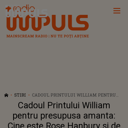
Radio Impuls
STIRI
CADOUL PRINTULUI WILLIAM PENTRU
PRESUPUSA AMANTA: CINE ESTE ROSE
Cadoul Printului William
HANBURY SI DE CE PRESA TABLOIDA DIN
MAREA BRITANIE DA CA SIGURA RELATIA
pentru presupusa amanta:
CELOR DOI
Cine este Rose Hanbury si de