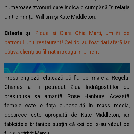
numeroase zvonuri care indică o cumpănă în relația
dintre Prințul William și Kate Middleton.
Citește și:
Pique și Clara Chia Marti, umiliți de
patronul unui restaurant! Cei doi au fost dați afară iar
câțiva clienți au filmat intreagul moment
Presa engleză relatează că fiul cel mare al Regelui
Charles ar fi petrecut Ziua Îndrăgostiților cu
presupusa sa amantă, Rose Hanbury. Această
femeie este o față cunoscută în mass media,
deoarece este apropiată de Kate Middleton, iar
tabloidele britanice susțin că cei doi s-au văzut pe
furiș, potrivit
Marca.