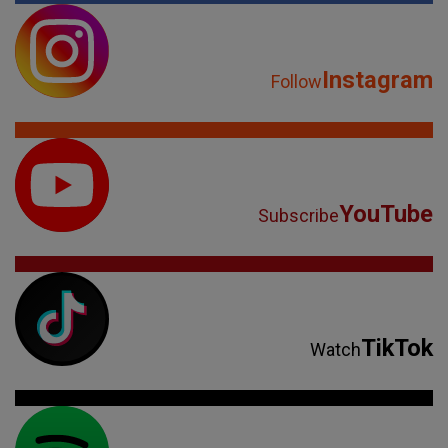
Instagram
Follow
YouTube
Subscribe
TikTok
Watch