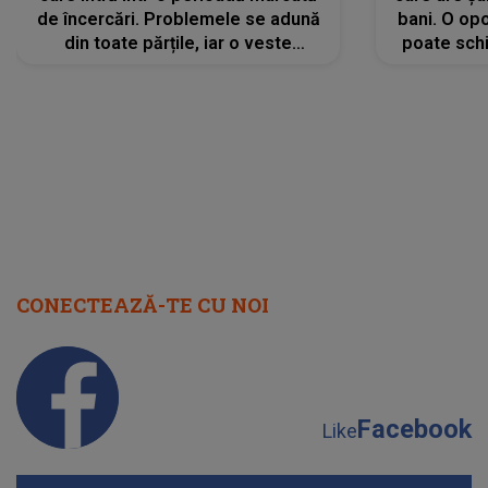
de încercări. Problemele se adună
bani. O opo
din toate părțile, iar o veste
poate schi
neașteptată îi dă planurile peste
la
cap
CONECTEAZĂ-TE CU NOI
Facebook
Like