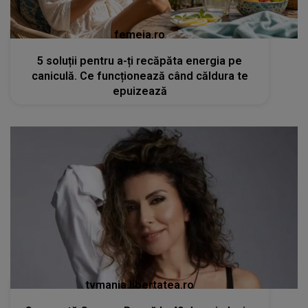
femeia.ro
5 soluții pentru a-ți recăpăta energia pe
caniculă. Ce funcționează când căldura te
epuizează
tvmania.libertatea.ro