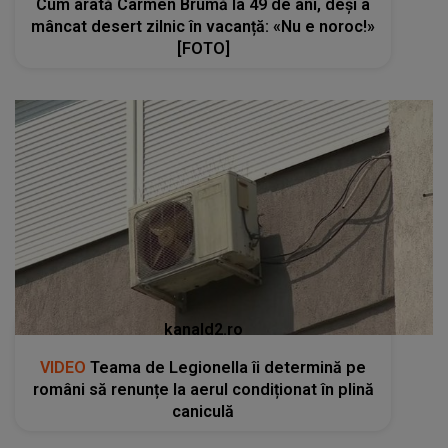
Cum arată Carmen Brumă la 49 de ani, deși a
mâncat desert zilnic în vacanță: «Nu e noroc!»
[FOTO]
kanald2.ro
VIDEO
Teama de Legionella îi determină pe
români să renunțe la aerul condiționat în plină
caniculă