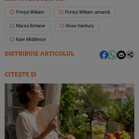
Prințul William
Prințul William amantă
Marea Britanie
Rose Hanbury
Kate Middleton
DISTRIBUIE ARTICOLUL
CITEȘTE ȘI