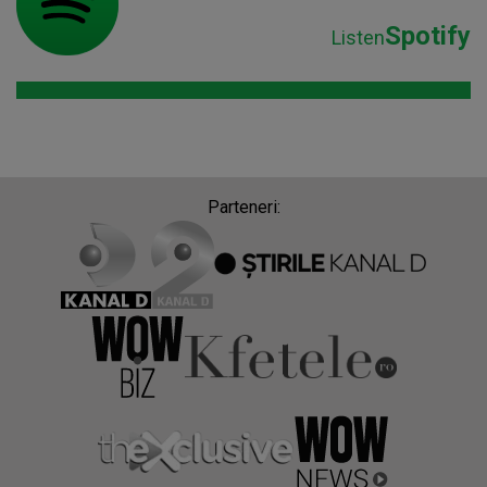
Spotify
Listen
Parteneri: