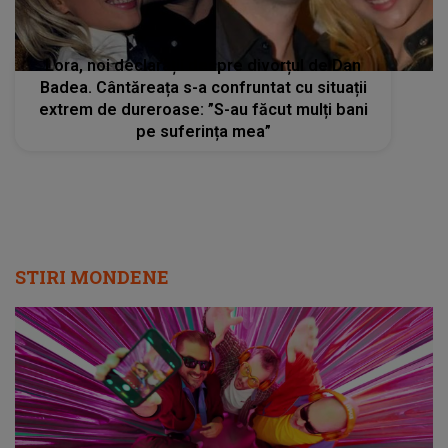
Lora, noi declarații despre divorțul de Dan
Badea. Cântăreața s-a confruntat cu situații
extrem de dureroase: ”S-au făcut mulți bani
pe suferința mea”
STIRI MONDENE