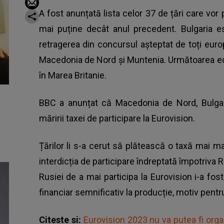
A fost anunțată lista celor 37 de țări care vor p
mai puține decât anul precedent. Bulgaria es
retragerea din concursul așteptat de toți euro
Macedonia de Nord și Muntenia. Următoarea ediț
în Marea Britanie.
BBC a anunțat că Macedonia de Nord, Bulgar
măririi taxei de participare la Eurovision.
Țărilor li s-a cerut să plătească o taxă mai m
interdicția de participare îndreptată împotriva R
Rusiei de a mai participa la Eurovision i-a fost
financiar semnificativ la producție, motiv pent
Citeste si:
Eurovision 2023 nu va putea fi organ