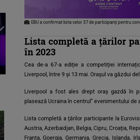
EBU a confirmat lista celor 37 de participanți pentru con
Lista completă a țărilor p
în 2023
Cea de-a 67-a ediție a competiției internați
Liverpool, între 9 și 13 mai. Orașul va găzdui del
Liverpool
a fost ales drept oraș gazdă în par
plasează Ucraina în centrul” evenimentului de an
Lista completă a țărilor participante la Eurovis
Austria, Azerbaidjan, Belgia, Cipru, Croația, Re
Franța, Goergia, Germania, Grecia, Islanda, Irlan