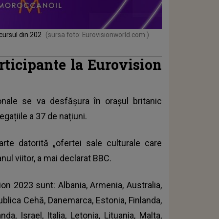
cursul din 202
(sursa foto: Eurovisionworld.com )
articipante la Eurovision
onale se va desfășura în orașul britanic
egațiile a 37 de națiuni.
te datorită „ofertei sale culturale care
ul viitor, a mai declarat BBC.
ion 2023 sunt: Albania, Armenia, Australia,
publica Cehă, Danemarca, Estonia, Finlanda,
da, Israel, Italia, Letonia, Lituania, Malta,