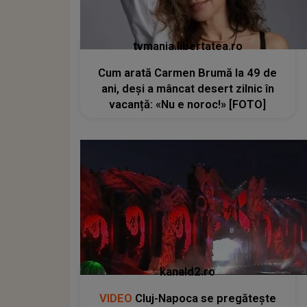
tvmania.libertatea.ro
Cum arată Carmen Brumă la 49 de
ani, deși a mâncat desert zilnic în
vacanță: «Nu e noroc!» [FOTO]
kanald2.ro
VIDEO
Cluj-Napoca se pregătește