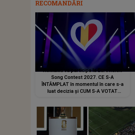
RECOMANDĂRI
România va participa la Eurovision
Song Contest 2027. CE S-A
ÎNTÂMPLAT în momentul în care s-a
luat decizia și CUM S-A VOTAT
revenirea în concurs: "Reprezintă un
proiect strategic de..."