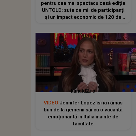
pentru cea mai spectaculoasă ediție
UNTOLD: sute de mii de participanți
și un impact economic de 120 de
milioane de euro
kanald2.ro
VIDEO
Jennifer Lopez își ia rămas
bun de la gemenii săi cu o vacanță
emoționantă în Italia înainte de
facultate