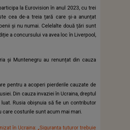
articipa la Eurovision în anul 2023, cu trei
te cea de-a treia țară care și-a anunțat
penii și nu numai. Celelalte două țări sunt
ie a concursului va avea loc în Liverpool,
ia și Muntenegru au renunțat din cauza
are pentru a acoperi pierderile cauzate de
usiei. Din cauza invaziei în Ucraina, dreptul
 luat. Rusia obișnuia să fie un contributor
ru care costurile sunt acum mai mari.
izat în Ucraina: „Siguranța tuturor trebuie