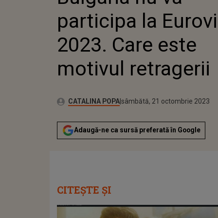
participa la Eurov
2023. Care este
motivul retragerii
Publicat:
Autor:
vineri, 21 octombrie 2022
Actualizat:
CATALINA POPA
sâmbătă, 21 octombrie 2023
Adaugă-ne ca sursă preferată în Google
CITEȘTE ȘI