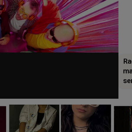
Ra
ma
se