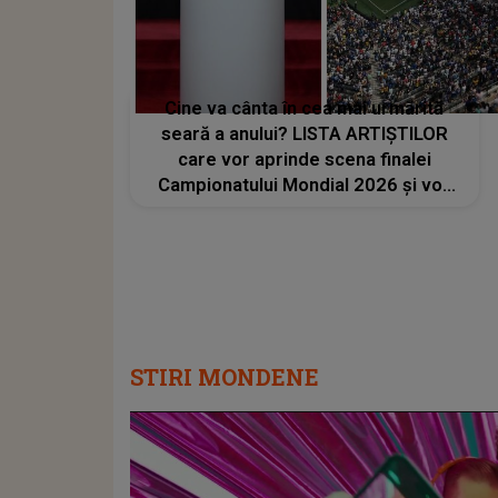
Cine va cânta în cea mai urmărită
seară a anului? LISTA ARTIȘTILOR
care vor aprinde scena finalei
Campionatului Mondial 2026 și vor
transforma SEARA TROFEULUI într-
un show de neuitat: "Ceremonia de
închidere va încheia..."
STIRI MONDENE