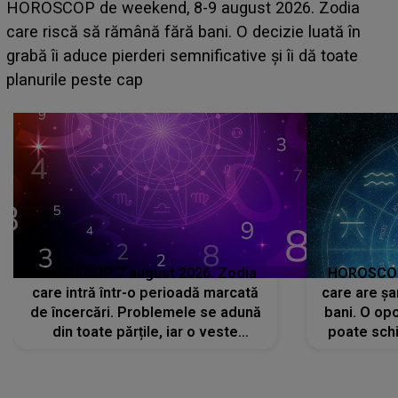
Emanuel a ținut ACEST DETALIU ASCUNS până
acum! În fața Alexandrei, concurentul din Casa Iubirii
face o MĂRTURISIRE NEAȘTEPTATĂ despre mama
sa: "I-am spus și ei în față, eu nu te iubesc pentru
că..."
HOROSCOP 7 august 2026. Zodia
HOROSCOP 
care intră într-o perioadă marcată
care are șa
de încercări. Problemele se adună
bani. O opo
din toate părțile, iar o veste
poate schi
neașteptată îi dă planurile peste
la
cap