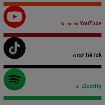
YouTube
Subscribe
TikTok
Watch
Spotify
Listen