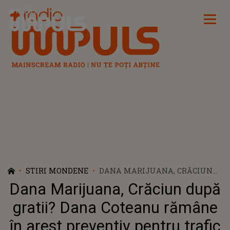
Radio Impuls
STIRI MONDENE
DANA MARIJUANA, CRĂCIUN
DUPĂ GRATII? DANA COTEANU
Dana Marijuana, Crăciun după
RĂMÂNE ÎN AREST PREVENTIV
PENTRU TRAFIC DE DROGURI
gratii? Dana Coteanu rămâne
în arest preventiv pentru trafic