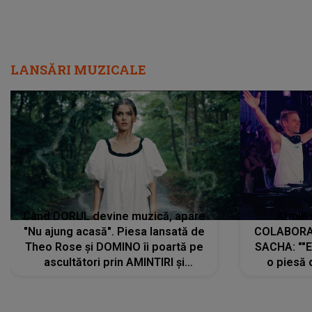
LANSĂRI MUZICALE
Când DORUL devine muzică, apare
Armin 
"Nu ajung acasă". Piesa lansată de
COLABORAR
Theo Rose și DOMINO îi poartă pe
SACHA: ""E
ascultători prin AMINTIRI și
o piesă 
REGĂSIRI, iar drumul emoțiilor
imediat pre
trece prin sufletul publicului:
cu mine șt
"Pentru toți cei care au plecat
păstrăm do