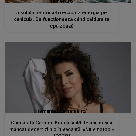
femeia.ro
5 soluții pentru a-ți recăpăta energia pe
caniculă. Ce funcționează când căldura te
epuizează
tvmania.libertatea.ro
Cum arată Carmen Brumă la 49 de ani, deși a
mâncat desert zilnic în vacanță: «Nu e noroc!»