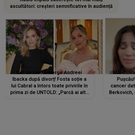
ascultători: creșteri semnificative în audiență
Cât de bine îi merge Andreei
MĂRTURIA
Ibacka după divorț! Fosta soție a
Pușcău!
lui Cabral a întors toate privirile în
cancer dato
prima zi de UNTOLD: „Parcă ai altă
Berkovich, 
strălucire, emani putere,
accident ru
încredere, siguranță...”
Dacă nu 