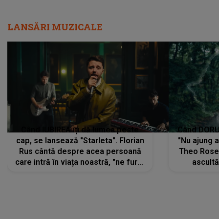
LANSĂRI MUZICALE
Când IUBIREA îți dă lumea peste
Când DORUL
cap, se lansează "Starleta". Florian
"Nu ajung 
Rus cântă despre acea persoană
Theo Rose 
care intră în viața noastră, "ne fură"
ascultă
toate PRIVIRILE, toate GÂNDURILE,
REGĂSIRI
tot UNIVERSUL și fără să ne dăm
trece pr
seama, ajunge să fie motivul
"Pentru t
pentru care zâmbim
departe 