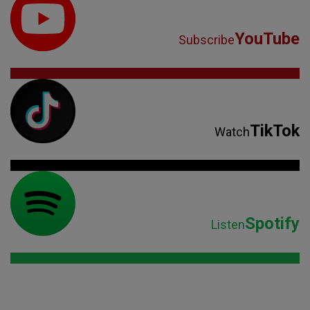
YouTube
Subscribe
TikTok
Watch
Spotify
Listen