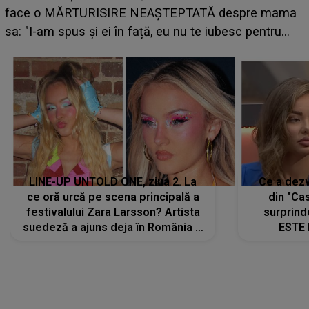
face o MĂRTURISIRE NEAȘTEPTATĂ despre mama
p
sa: "I-am spus și ei în față, eu nu te iubesc pentru
că..."
LINE-UP UNTOLD ONE, ziua 2. La
Ce a dezv
ce oră urcă pe scena principală a
din "Cas
festivalului Zara Larsson? Artista
surprind
suedeză a ajuns deja în România și
ESTE 
s-a filmat din camera de hotel
Alexandr
faptului 
IMED