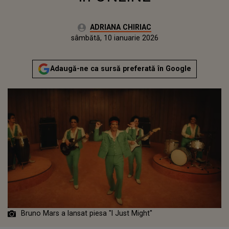
Autor:
ADRIANA CHIRIAC
Publicat:
sâmbătă, 10 ianuarie 2026
Actualizat:
sâmbătă, 10 ianuarie 2026
Adaugă-ne ca sursă preferată în Google
Bruno Mars a lansat piesa "I Just Might"