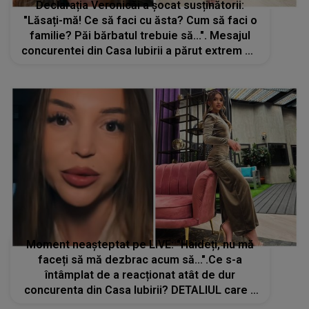
Declarația Veronicăi a șocat susținătorii:
"Lăsați-mă! Ce să faci cu ăsta? Cum să faci o
familie? Păi bărbatul trebuie să...". Mesajul
concurentei din Casa Iubirii a părut extrem de
bine direcționat. COINCIDENȚĂ sau ATAC
MASCAT la adresa lui Ahmed
Moment neașteptat pe LIVE: "Haideți, nu mă
faceți să mă dezbrac acum să...".Ce s-a
întâmplat de a reacționat atât de dur
concurenta din Casa Iubirii? DETALIUL care a
scăpat tuturor ochilor continuă să fie