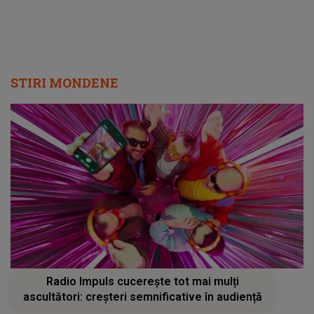
comentat de internauți. Ce au observat la
Veronica
STIRI MONDENE
Radio Impuls cucerește tot mai mulți
ascultători: creșteri semnificative în audiență