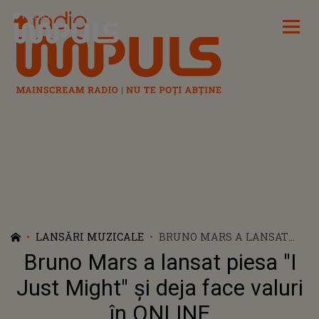
Radio Impuls
LANSĂRI MUZICALE
BRUNO MARS A LANSAT
PIESA "I JUST MIGHT" ȘI
Bruno Mars a lansat piesa "I
DEJA FACE VALURI ÎN
ONLINE
Just Might" și deja face valuri
în ONLINE