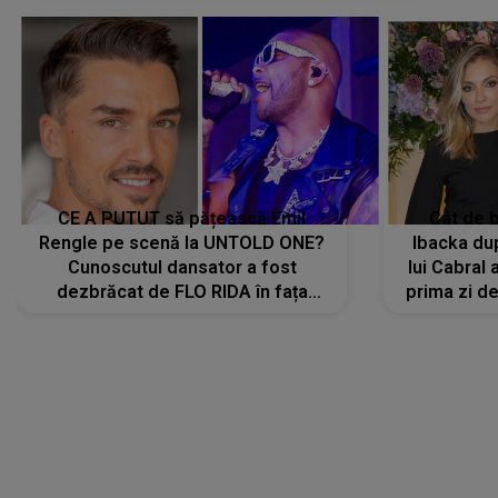
CE A PUTUT să pățească Emil
Cât de b
Rengle pe scenă la UNTOLD ONE?
Ibacka dup
Cunoscutul dansator a fost
lui Cabral a
dezbrăcat de FLO RIDA în fața
prima zi d
tuturor: „Mi-a dat hainele lui. Ce s-a
strălu
întâmplat mai exact...”
încre