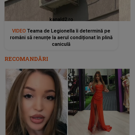
kanald2.ro
VIDEO
Teama de Legionella îi determină pe
români să renunțe la aerul condiționat în plină
caniculă
RECOMANDĂRI