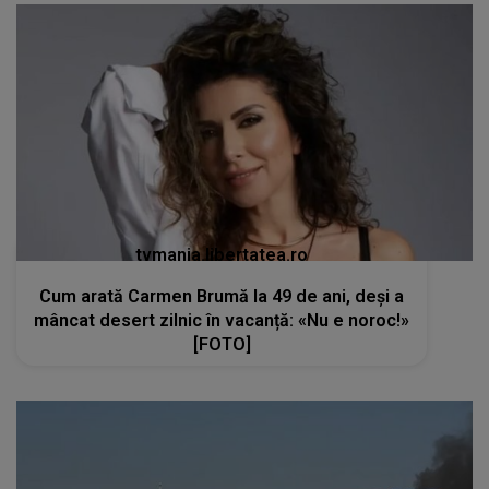
tvmania.libertatea.ro
Cum arată Carmen Brumă la 49 de ani, deși a
mâncat desert zilnic în vacanță: «Nu e noroc!»
[FOTO]