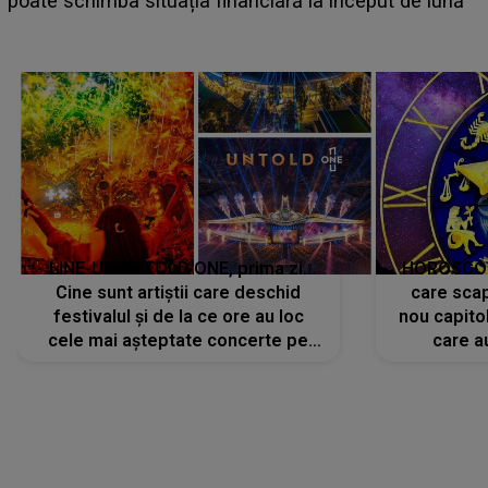
CONECTEAZĂ-TE CU NOI
Facebook
Like
Instagram
Follow