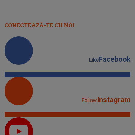
YouTube
Subscribe
TikTok
Watch
Spotify
Listen