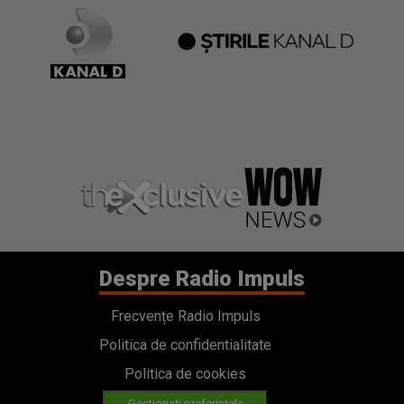
Gestionați preferințele
Contact
Termeni si conditii
Cod deontologic
Regulamente
Categorii
Stiri
Emisiuni
Echipa
PODCAST
Concursuri
HOT40