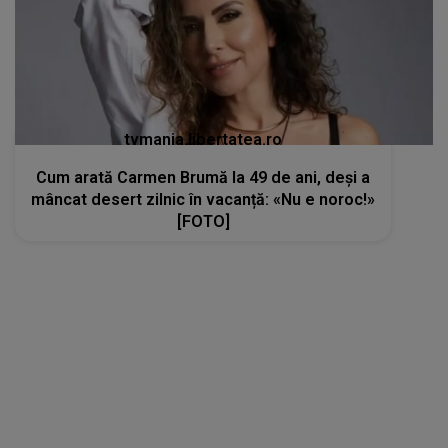
kanald2.ro
Alina Pușcău, mesaj cutremurător chiar
înainte de a intra în operație: „Am intrat în
metastază. E foarte greu”