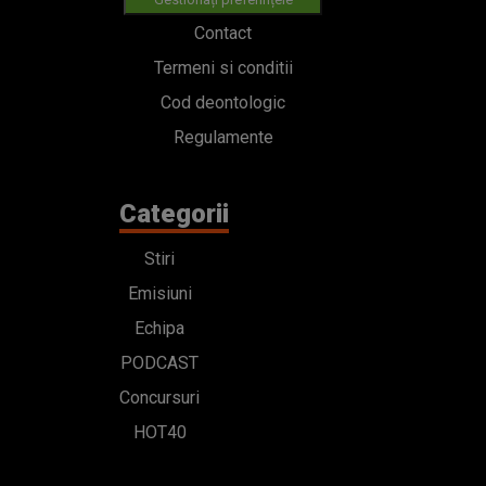
Contact
Bd. Mărăști 65-67,
Romexpo Intrarea C,
Pavilion T, sector 1
office@radioimpuls.ro
LIVE : 0754-222.999
WhatsApp: 0754-222.999
© 2019-2026 DOGAN MEDIA INTERNATIONAL SA, Toate