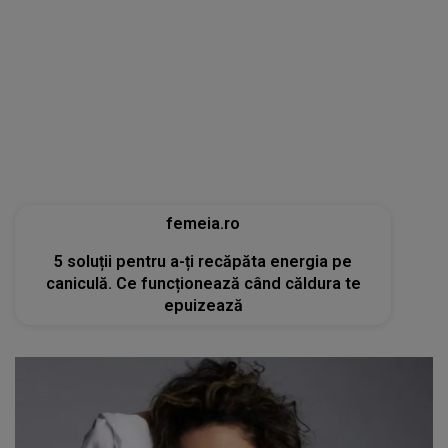
tvmania.libertatea.ro
Cum arată Carmen Brumă la 49 de ani, deși a
mâncat desert zilnic în vacanță: «Nu e noroc!»
[FOTO]