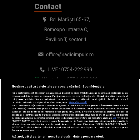
drepturile rezervate.
Nouă ne pasă ca datele tale personale să rămână confidențiale
Noi și partenerii noștri
589
stocăm și/sau accesăm informații pe dispozitivul dvs., precum identificatorii cookie unici pentru
prelucrarea datelor cu caracter personal. Puteți accepta sau gestiona preferințele dvs. făcând clic mai jos, respectiv vă
puteți opune utilizării unui interes legitim în orice moment pe pagina cu politica de confidențialitate. Aceste alegeri vor fi
raportate partenerilor noștri și nu vă vor afecta navigarea.
Mai multe detalii
Noi si partenerii nostri (retelele de socializare si agentiile de publicitate partenere, precum si furnizorii nostri de servicii de
date analitice) prelucram date pentru a permite website-ului sa functioneze, pentru a personaliza continutul si anunturile
publicitare afisate in functie de interesele si/sau profilul dvs., pentru a va oferi functionalitati aferente retelelor de
socializare si pentru a analiza traficul pe website. Beneficiati de drepturile prevazute de art. 15-22 din GDPR in legatura
cu prelucrarea datelor cu caracter personal. Aceste drepturi pot fi exercitate prin modalitatea indicata
aici
. Prin click pe
“ACCEPT TOATE”, acceptati folosirea tuturor Tehnologiilor de tip Cookie, care implica inclusiv acceptul dvs. cu privire la
stocarea/accesarea informatiilor de catre Vendor-ii cu care colaboram. Prin click pe “VREAU SA MODIFIC SETARILE
INDIVIDUAL” puteti schimba preferintele in mod individual, mai putin cele legate de cookie strict necesare pentru
functionarea website-ului.
Atât noi, cât și partenerii noștri prelucrăm datele pentru a oferi: