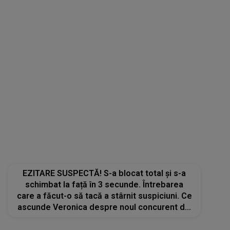
care a făcut-o să tacă a stârnit suspiciuni. Ce
ascunde Veronica despre noul concurent din
Casa Iubirii și ce NU a vrut să spună despre el
STIRI MONDENE