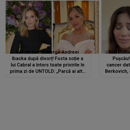
LANSĂRI MUZICALE
Armin van Buuren, despre
COLABORAREA cu artista scoțiană
SACHA: ""Everlasting"a început ca
o piesă de test, dar a devenit
imediat preferata fanilor. Sacha și
cu mine știam că nu am putea să o