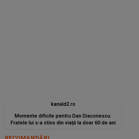
Momente dificile pentru Dan Diaconescu.
Fratele lui s-a stins din viață la doar 60 de ani
RECOMANDĂRI
O țară întreagă plânge! S-a stins o voce care
a emoționat generații. Fanii, colegii de
breaslă și întreaga opinie publică, în lacrimi
după ce inima unei LEGENDE s-a oprit pentru
totdeauna