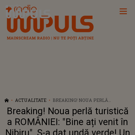
Radio Impuls
ACTUALITATE
BREAKING! NOUA PERLĂ
TURISTICĂ A ROMÂNIEI: "BINE
Breaking! Noua perlă turistică
AȚI VENIT ÎN NIBIRU". S-A DAT
UNDĂ VERDE! UN NOU COLȚ DE
a ROMÂNIEI: "Bine ați venit în
RAI DEVINE STAȚIUNE. SELLY
Nibiru". S-a dat undă verde! Un
ANUNȚĂ CÂND VA AVEA LOC