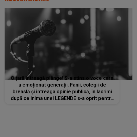
EZITARE SUSPECTĂ! S-a blocat total și s-a
schimbat la față în 3 secunde. Întrebarea