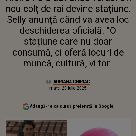
DESCHIDEREA OFICIALĂ: "O
nou colț de rai devine stațiune.
STAȚIUNE CARE NU DOAR
CONSUMĂ, CI OFERĂ LOCURI DE
Selly anunță când va avea loc
MUNCĂ, CULTURĂ, VIITOR"
deschiderea oficială: "O
stațiune care nu doar
consumă, ci oferă locuri de
muncă, cultură, viitor"
Autor:
ADRIANA CHIRIAC
Publicat:
marți, 29 iulie 2025
Actualizat:
marți, 29 iulie 2025
Adaugă-ne ca sursă preferată în Google