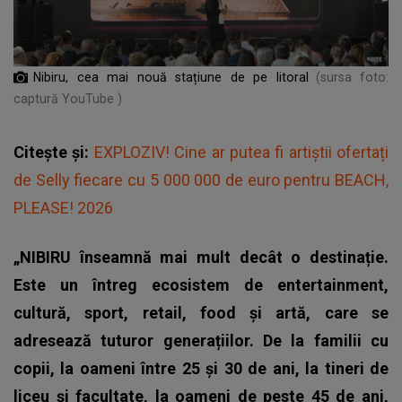
Nibiru, cea mai nouă stațiune de pe litoral
(sursa foto:
captură YouTube )
Citește și:
EXPLOZIV! Cine ar putea fi artiștii ofertați
de Selly fiecare cu 5 000 000 de euro pentru BEACH,
PLEASE! 2026
„NIBIRU înseamnă mai mult decât o destinație.
Este un întreg ecosistem de entertainment,
cultură, sport, retail, food și artă, care se
adresează tuturor generațiilor. De la familii cu
copii, la oameni între 25 și 30 de ani, la tineri de
liceu și facultate, la oameni de peste 45 de ani,