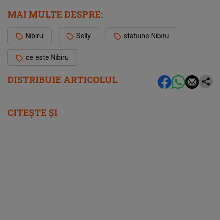
MAI MULTE DESPRE:
Nibiru
Selly
statiune Nibiru
ce este Nibiru
DISTRIBUIE ARTICOLUL
CITEȘTE ȘI
femeia.ro
5 soluții pentru a-ți recăpăta energia pe
caniculă. Ce funcționează când căldura te
epuizează