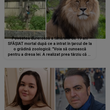
Povestea dureroasă a tânărului de 19 ani
SFÂȘIAT mortal după ce a intrat în ţarcul de la
o grădină zoologică: "Voia să cunoască
pentru a dresa lei. A realizat prea târziu că un
leu nu este o pisică domestică și că nu poate
fi dresat fără cunoștințe"