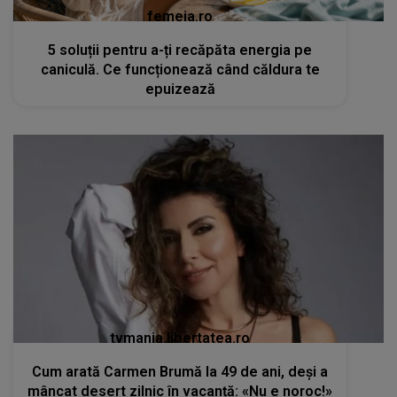
femeia.ro
5 soluții pentru a-ți recăpăta energia pe
caniculă. Ce funcționează când căldura te
epuizează
tvmania.libertatea.ro
Cum arată Carmen Brumă la 49 de ani, deși a
mâncat desert zilnic în vacanță: «Nu e noroc!»