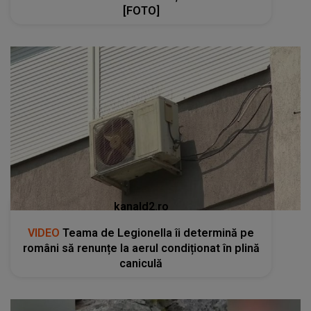
[FOTO]
kanald2.ro
VIDEO
Teama de Legionella îi determină pe
români să renunțe la aerul condiționat în plină
caniculă