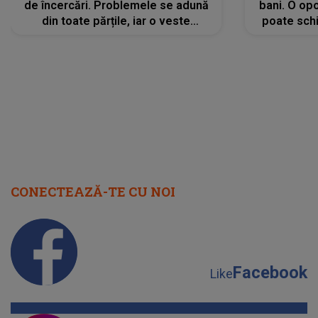
de încercări. Problemele se adună
bani. O opo
din toate părțile, iar o veste
poate schi
neașteptată îi dă planurile peste
la
cap
CONECTEAZĂ-TE CU NOI
Facebook
Like