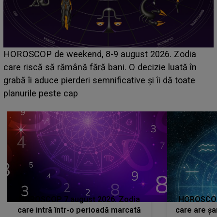
Emanuel a ținut ACEST DETALIU ASCUNS până
acum! În fața Alexandrei, concurentul din Casa Iubirii
face o MĂRTURISIRE NEAȘTEPTATĂ despre mama
sa: "I-am spus și ei în față, eu nu te iubesc pentru
că..."
HOROSCOP 7 august 2026. Zodia
HOROSCOP 
care intră într-o perioadă marcată
care are șa