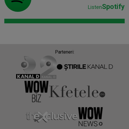
Spotify
Listen
Parteneri: