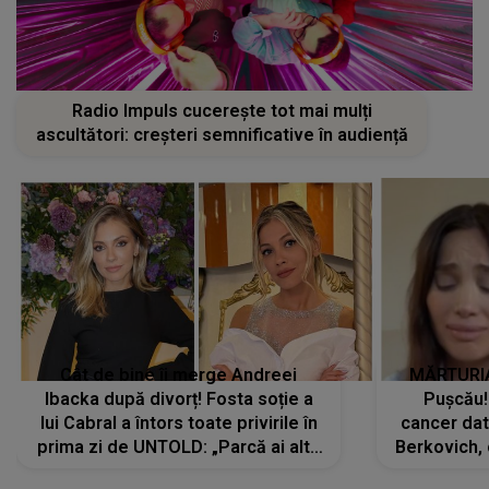
Radio Impuls cucerește tot mai mulți
ascultători: creșteri semnificative în audiență
Cât de bine îi merge Andreei
MĂRTURIA
Ibacka după divorț! Fosta soție a
Pușcău!
lui Cabral a întors toate privirile în
cancer dato
prima zi de UNTOLD: „Parcă ai altă
Berkovich, 
strălucire, emani putere,
accident ru