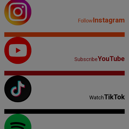
Instagram
Follow
YouTube
Subscribe
TikTok
Watch