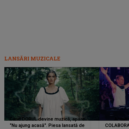
încredere, siguranță...”
Dacă nu 
LANSĂRI MUZICALE
Când DORUL devine muzică, apare
Armin 
"Nu ajung acasă". Piesa lansată de
COLABORAR