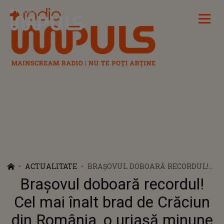
Radio Impuls
ACTUALITATE
BRAȘOVUL DOBOARĂ RECORDUL!
CEL MAI ÎNALT BRAD DE CRĂCIUN
Brașovul doboară recordul!
DIN ROMÂNIA, O URIAȘĂ MINUNE
DE 31 DE METRI
Cel mai înalt brad de Crăciun
din România, o uriașă minune