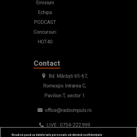
Emisiuni
Echipa
PODCAST
Concursuri
HOT40
Contact
Bd. Mărăști 65-67,
Romexpo Intrarea C,
Pavilion T, sector 1
office@radioimpuls.ro
LIVE : 0754-222.999
WhatsApp: 0754-222.999
Nouă ne pasă ca datele tale personale să rămână confidențiale