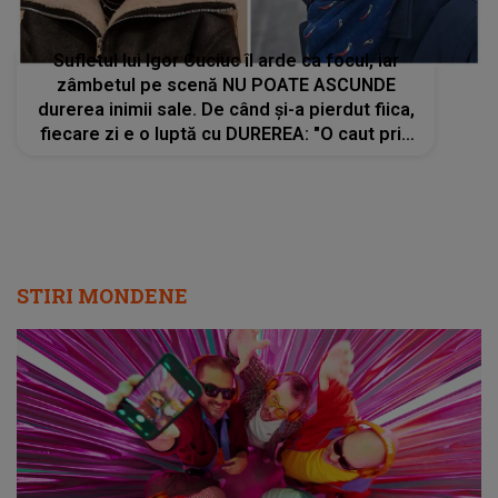
Sufletul lui Igor Cuciuc îl arde ca focul, iar
zâmbetul pe scenă NU POATE ASCUNDE
durerea inimii sale. De când și-a pierdut fiica,
fiecare zi e o luptă cu DUREREA: "O caut prin
lume, dar nu o mai văd". Gestul interpretului
din ultimele ore te sfâșie
STIRI MONDENE