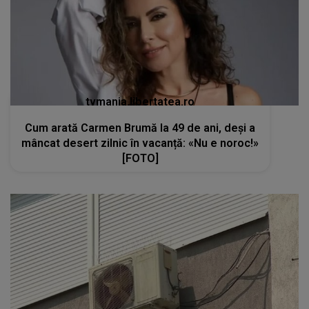
tvmania.libertatea.ro
Cum arată Carmen Brumă la 49 de ani, deși a
mâncat desert zilnic în vacanță: «Nu e noroc!»
[FOTO]