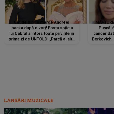
Cât de bine îi merge Andreei
MĂRTURIA
Ibacka după divorț! Fosta soție a
Pușcău!
lui Cabral a întors toate privirile în
cancer dato
prima zi de UNTOLD: „Parcă ai altă
Berkovich, 
strălucire, emani putere,
accident ru
încredere, siguranță...”
Dacă nu 
LANSĂRI MUZICALE