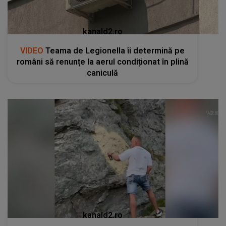
kanald2.ro
VIDEO
Teama de Legionella îi determină pe
români să renunțe la aerul condiționat în plină
caniculă
kanald2.ro