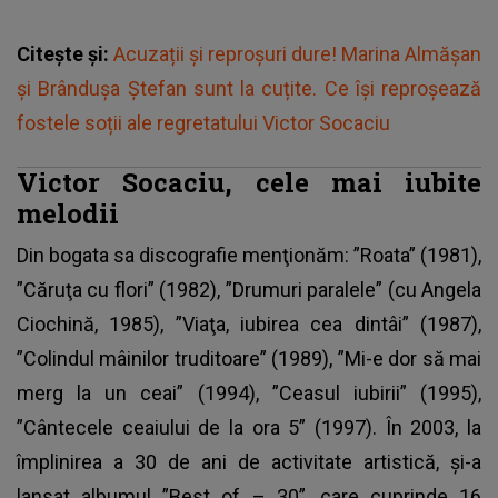
Citește și:
Acuzații și reproșuri dure! Marina Almășan
și Brândușa Ștefan sunt la cuțite. Ce își reproșează
fostele soții ale regretatului Victor Socaciu
Victor Socaciu, cele mai iubite
melodii
Din bogata sa discografie menţionăm: ”Roata” (1981),
”Căruţa cu flori” (1982), ”Drumuri paralele” (cu Angela
Ciochină, 1985), ”Viaţa, iubirea cea dintâi” (1987),
”Colindul mâinilor truditoare” (1989), ”Mi-e dor să mai
merg la un ceai” (1994), ”Ceasul iubirii” (1995),
”Cântecele ceaiului de la ora 5” (1997). În 2003, la
împlinirea a 30 de ani de activitate artistică, şi-a
lansat albumul ”Best of – 30”, care cuprinde 16