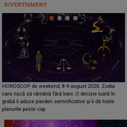
DIVERTISMENT
Emanuel a ținut ACEST DETALIU ASCUNS până
acum! În fața Alexandrei, concurentul din Casa Iubirii
face o MĂRTURISIRE NEAȘTEPTATĂ despre mama
sa: "I-am spus și ei în față, eu nu te iubesc pentru
că..."