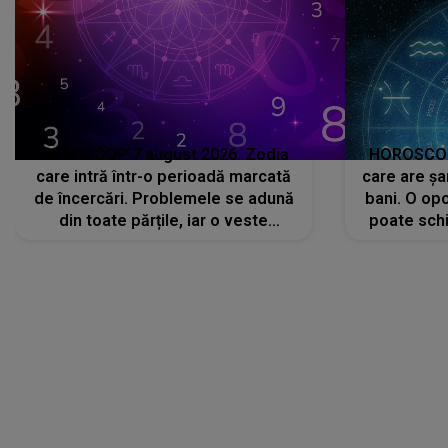
HOROSCOP 7 august 2026. Zodia
HOROSCOP 
care intră într-o perioadă marcată
care are șa
de încercări. Problemele se adună
bani. O opo
din toate părțile, iar o veste
poate schi
neașteptată îi dă planurile peste
la
cap