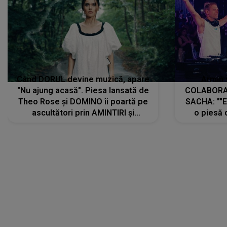
Când DORUL devine muzică, apare
Armin 
"Nu ajung acasă". Piesa lansată de
COLABORAR
Theo Rose și DOMINO îi poartă pe
SACHA: ""E
ascultători prin AMINTIRI și
o piesă 
REGĂSIRI, iar drumul emoțiilor
imediat pre
trece prin sufletul publicului:
cu mine șt
"Pentru toți cei care au plecat
păstrăm do
departe ca să le fie mai bine"