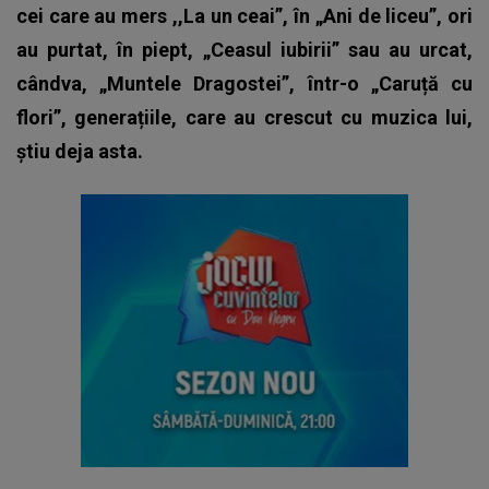
cei care au mers ,,La un ceai”, în „Ani de liceu”, ori
au purtat, în piept, „Ceasul iubirii” sau au urcat,
cândva, „Muntele Dragostei”, într-o „Caruță cu
flori”, generațiile, care au crescut cu muzica lui,
știu deja asta.