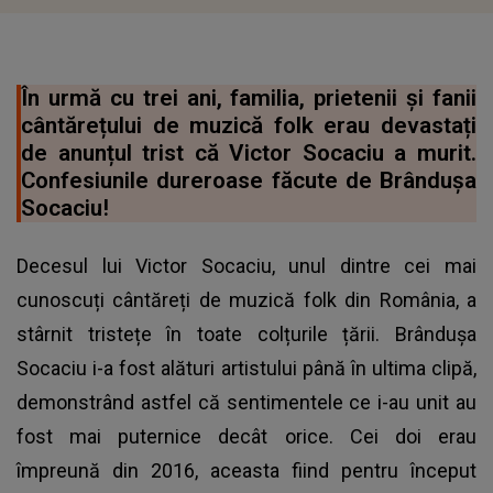
În urmă cu trei ani, familia, prietenii și fanii
cântărețului de muzică folk erau devastați
de anunțul trist că Victor Socaciu a murit.
Confesiunile dureroase făcute de Brândușa
Socaciu!
Decesul lui Victor Socaciu, unul dintre cei mai
cunoscuți cântăreți de muzică folk din România, a
stârnit tristețe în toate colțurile țării. Brândușa
Socaciu i-a fost alături artistului până în ultima clipă,
demonstrând astfel că sentimentele ce i-au unit au
fost mai puternice decât orice. Cei doi erau
împreună din 2016, aceasta fiind pentru început