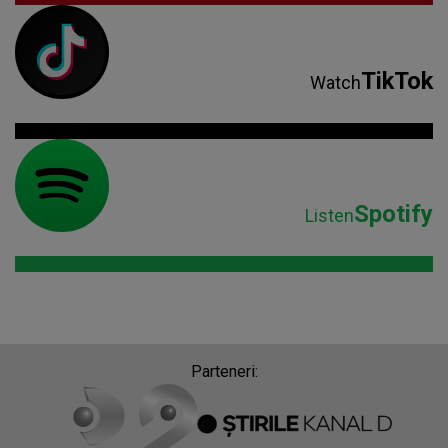
TikTok
Watch
Spotify
Listen
Parteneri: