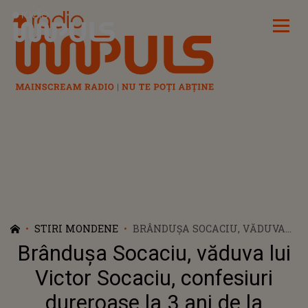
Radio Impuls
STIRI MONDENE
BRÂNDUȘA SOCACIU, VĂDUVA
LUI VICTOR SOCACIU,
Brândușa Socaciu, văduva lui
CONFESIURI DUREROASE LA 3
ANI DE LA MOARTEA
Victor Socaciu, confesiuri
ARTISTULUI
dureroase la 3 ani de la