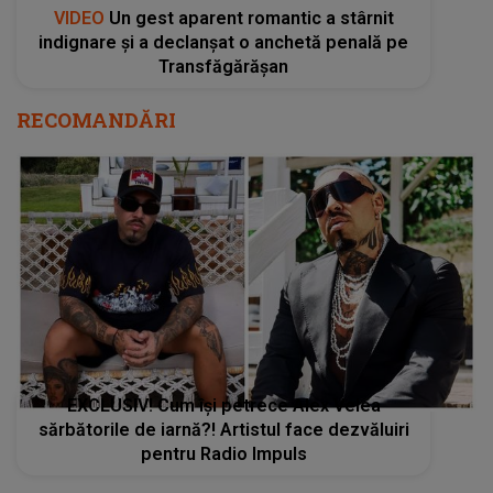
VIDEO
Un gest aparent romantic a stârnit
indignare și a declanșat o anchetă penală pe
Transfăgărășan
RECOMANDĂRI
EXCLUSIV! Cum își petrece Alex Velea
sărbătorile de iarnă?! Artistul face dezvăluiri
pentru Radio Impuls