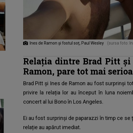
Ines de Ramon și fostul soț, Paul Wesley
(sursa foto: I
Relația dintre Brad Pitt și
Ramon, pare tot mai serio
Brad Pitt și Ines de Ramon au fost surprinși t
privire la relația lor au început în luna noi
concert al lui Bono în Los Angeles.
Ei au fost surprinși de paparazzi în timp ce se ț
relație au apărut imediat.