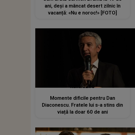
ani, deși a mâncat desert zilnic în
vacanță: «Nu e noroc!» [FOTO]
kanald2.ro
Momente dificile pentru Dan
Diaconescu. Fratele lui s-a stins din
viață la doar 60 de ani