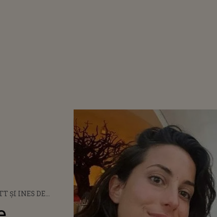
TT ȘI INES DE
IPOSTAZE TANDRE
e
LION. NOUA IUBITĂ