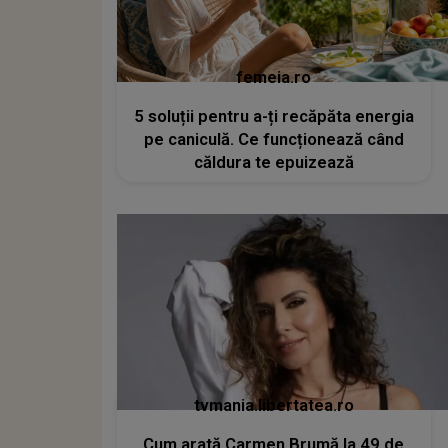
femeia.ro
5 soluții pentru a-ți recăpăta energia
pe caniculă. Ce funcționează când
căldura te epuizează
tvmania.libertatea.ro
Cum arată Carmen Brumă la 49 de