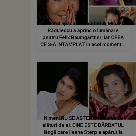
Cu dorul apăsându-i sufletul, Mihaela
Rădulescu a aprins o lumânare
pentru Felix Baumgartner, iar CEEA
CE S-A ÎNTÂMPLAT în acel moment i-
a adus LACRIMI și un ZÂMBET
NEAȘTEPTAT: "Când am deschis
ochii, un..."
Nimeni NU SE AȘTEPTA să o vadă
alături de el. CINE ESTE BĂRBATUL
lângă care Ileana Sterp a apărut la