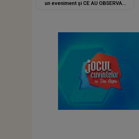
un eveniment și CE AU OBSERVAT
internauții: "Bravo, Ileana! Să-ți ajute
Dumnezeu, să..."