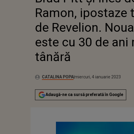
ESTE CU
Ramon, ipostaze 
TÂNĂRĂ
de Revelion. Noua
este cu 30 de ani
tânără
Autor:
Publicat:
CATALINA POPA
miercuri, 4 ianuarie 2023
Adaugă-ne ca sursă preferată în Google