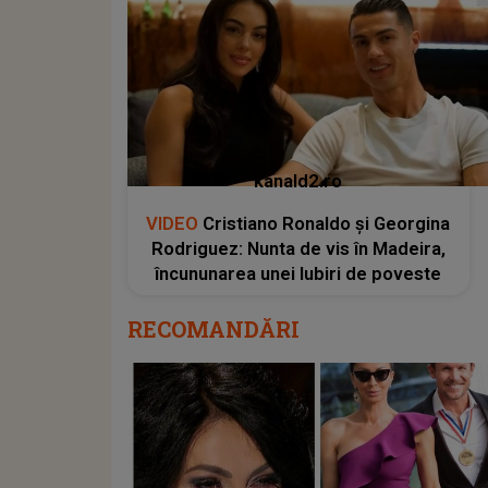
kanald2.ro
VIDEO
Cristiano Ronaldo și Georgina
Rodriguez: Nunta de vis în Madeira,
încununarea unei Iubiri de poveste
RECOMANDĂRI