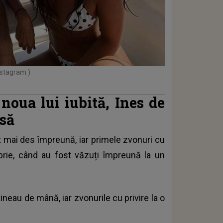
nstagram )
 noua lui iubită, Ines de
asă
ot mai des împreună, iar primele zvonuri cu
embrie, când au fost văzuți împreună la un
ineau de mână, iar zvonurile cu privire la o