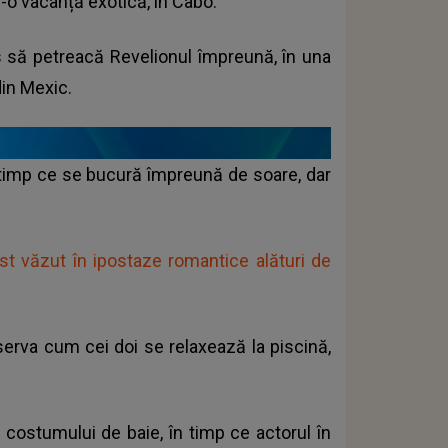
r-o vacanță exotică, în Cabo.
s să petreacă Revelionul împreună, în una
din Mexic.
în timp ce se bucură împreună de soare, dar
ost văzut în ipostaze romantice alături de
erva cum cei doi se relaxează la piscină,
costumului de baie, în timp ce actorul în