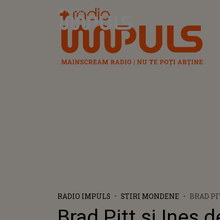
Radio Impuls
RADIO IMPULS
STIRI MONDENE
BRAD PI
RAMON, 
Brad Pitt și Ines d
DE REVE