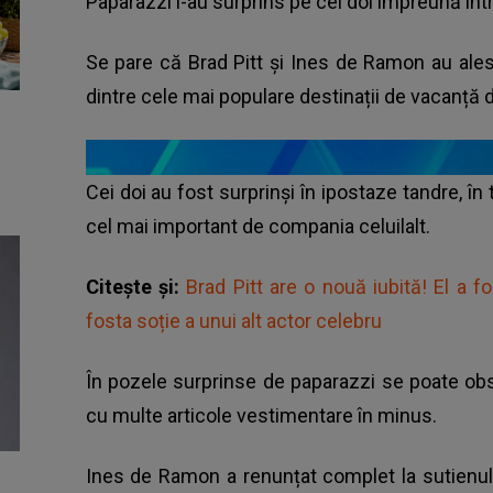
Paparazzi i-au surprins pe cei doi împreună înt
Se pare că Brad Pitt și Ines de Ramon au ale
dintre cele mai populare destinații de vacanță 
Cei doi au fost surprinși în ipostaze tandre, 
cel mai important de compania celuilalt.
Citește și:
Brad Pitt are o nouă iubită! El a f
fosta soție a unui alt actor celebru
În pozele surprinse de paparazzi se poate obs
cu multe articole vestimentare în minus.
Ines de Ramon a renunțat complet la sutienul 