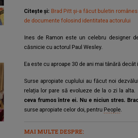
Citește și:
Brad Pitt și-a făcut buletin românesc
de documente folosind identitatea actorului
Ines de Ramon este un celebru designer de bi
căsnicie cu actorul Paul Wesley.
Ea este cu aproape 30 de ani mai tânără decât iub
Surse apropiate cuplului au făcut noi dezvălui
relația lor pare să evolueze de la o zi la alta
ceva frumos între ei. Nu e niciun stres. Bra
surse apropiate celor doi, pentru
People
.
MAI MULTE DESPRE: