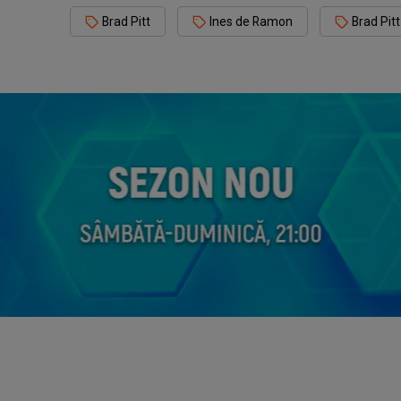
Brad Pitt
Ines de Ramon
Brad Pit