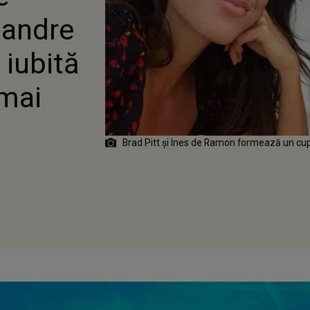
 30 DE ANI MAI
tandre
 iubită
 mai
Brad Pitt și Ines de Ramon formează un cu